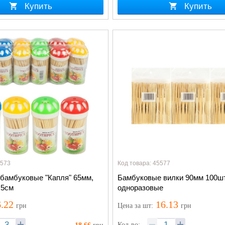
Купить
Купить
5573
Код товара: 45577
 бамбуковые "Капля" 65мм,
Бамбуковые вилки 90мм 100шт
,5см
одноразовые
.22
16.13
грн
Цена
за шт
:
грн
Кол-во: