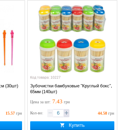
Код товара: 10227
см (30шт)
Зубочистки бамбуковые "Круглый бокс",
65мм (140шт)
7.43
Цена
за шт
:
грн
Кол-во:
15.57
грн
44.58
грн
Купить