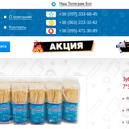
Наш Телеграм Бот
+3
8
(0
9
7)
3
33
-6
8-4
5
О компании
+3
8
(0
63)
2
2
3-3
2-6
2
Контакты
+3
8
(0
95)
4
7
1-3
0-8
9
иск
Зу
7*
М
Н
Ц