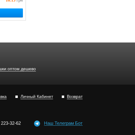
16.13
грн
ушки оптом дешево
авка
Личный Кабинет
Возврат
)
2
2
3-3
2-6
2
Наш Телеграм Бот