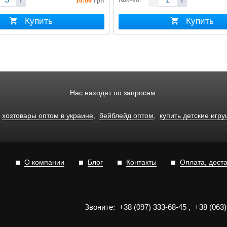
18.66
грн
Купить
Купить
Нас находят по запросам:
,
хозтовары оптом в украине
,
бейблейд оптом
,
купить детские игр
О компании
Блог
Контакты
Оплата, дост
Звоните:
+3
8
(0
9
7)
3
33
-6
8-4
5
,
+3
8
(0
63