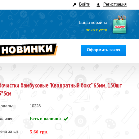
Войти
Регистрация
Ваша корзина
пока пуста
Оформить заказ
бочистки бамбуковые "Квадратный бокс" 65мм, 150шт
3*3см
одель:
10228
аличие:
Есть в наличии
ена за шт:
5.60 грн.