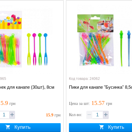
1965
Код товара: 24062
ек для канапе (30шт), 8см
Пики для канапе "Бусинка" 8,5
5.9
15.57
грн
Цена
за шт
:
грн
Кол-во:
15.9
грн
Купить
Купить