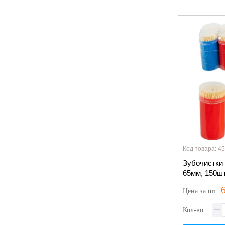
Код товара: 4
Зубочистки
65мм, 150шт
6
Цена
за шт
:
Кол-во: