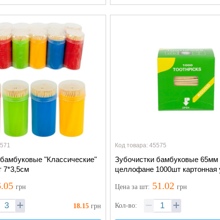
5571
Код товара: 45575
 бамбуковые "Классические"
Зубочистки бамбуковые 65мм
 7*3,5см
целлофане 1000шт картонная 
.05
51.02
грн
Цена
за шт
:
грн
Кол-во:
18.15
грн