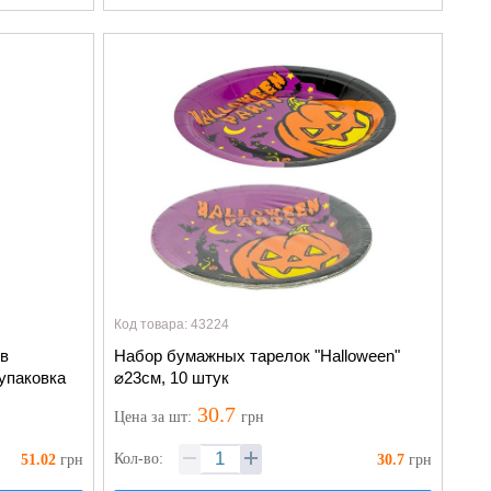
Код товара: 43224
 в
Набор бумажных тарелок "Halloween"
упаковка
⌀23см, 10 штук
30.7
Цена
за шт
:
грн
Кол-во:
51.02
грн
30.7
грн