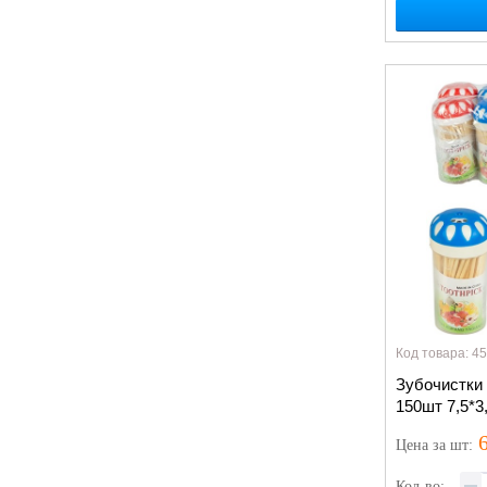
Код товара: 4
Зубочистки
150шт 7,5*3
6
Цена
за шт
:
Кол-во: