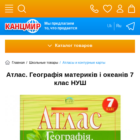
Мы предлагаем
Uk
Ru
то, что продается
Каталог товаров
Главная
/
Школьные товары
/
Атласы и контурные карты
Атлас. Географiя материкiв i океанiв 7
клас НУШ