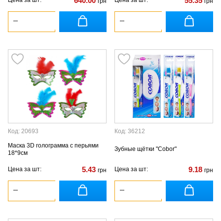
640.00
55.35
Цена за шт:
Цена за шт:
грн
грн
Код: 20693
Код: 36212
Маска 3D голограмма с перьями
Зубные щётки "Cobor"
18*9см
5.43
9.18
Цена за шт:
Цена за шт:
грн
грн