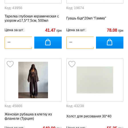
Код: 43956
Код: 19674
Тарелка глубокая керамическая с
Гуашь 6цв*20мл "Гамма"
узором ⌀17,5*7,5см, 500мл
41.47
78.08
Цена за шт:
Цена за шт:
грн
грн
Код: 45866
Код: 43238
Женская рубашка в клетку из
Холст для рисования 30*40
фланели (Турция)