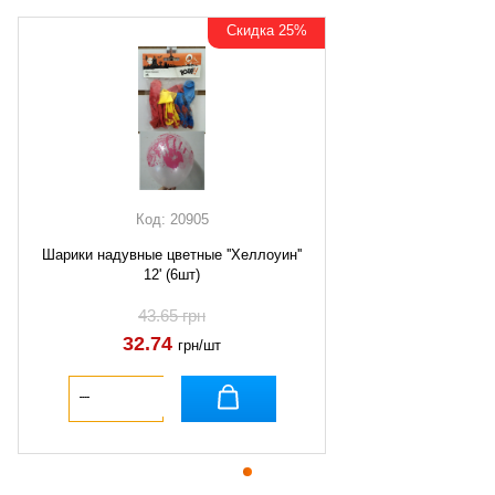
Скидка 25%
Код: 20905
Шарики надувные цветные ''Хеллоуин''
12' (6шт)
43.65 грн
32.74
грн/шт