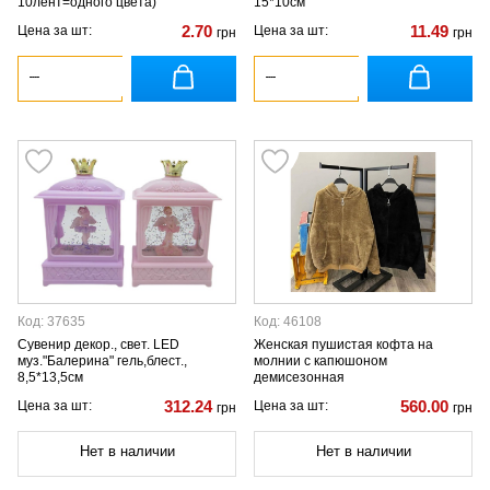
10лент=одного цвета)
15*10см
2.70
11.49
Цена за шт:
Цена за шт:
грн
грн
Код: 37635
Код: 46108
Сувенир декор., свет. LED
Женская пушистая кофта на
муз."Балерина" гель,блест.,
молнии с капюшоном
8,5*13,5см
демисезонная
312.24
560.00
Цена за шт:
Цена за шт:
грн
грн
Нет в наличии
Нет в наличии