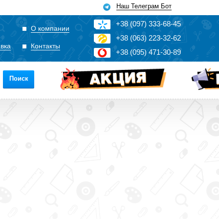
Наш Телеграм Бот
+3
8
(0
9
7)
3
33
-6
8-4
5
О компании
+3
8
(0
63)
2
2
3-3
2-6
2
авка
Контакты
+3
8
(0
95)
4
7
1-3
0-8
9
Поиск