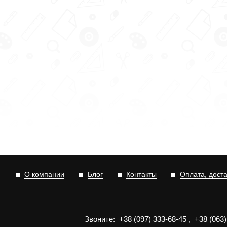
О компании
Блог
Контакты
Оплата, дост
Звоните:
+3
8
(0
9
7)
3
33
-6
8-4
5
,
+3
8
(0
63