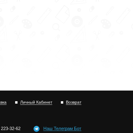
авка
Личный Кабинет
Возврат
)
2
2
3-3
2-6
2
Наш Телеграм Бот