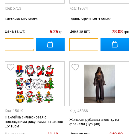
Код: 5713
Код: 19674
Кисточка №5 белка
Гуашь 6цв*20мл "Гамма"
5.25
78.08
Цена за шт:
Цена за шт:
грн
грн
Код: 15019
Код: 45866
Наклейка силиконовая с
Женская рубашка в клетку из
новогодними рисунками на стекло
фланели (Турция)
15*10см