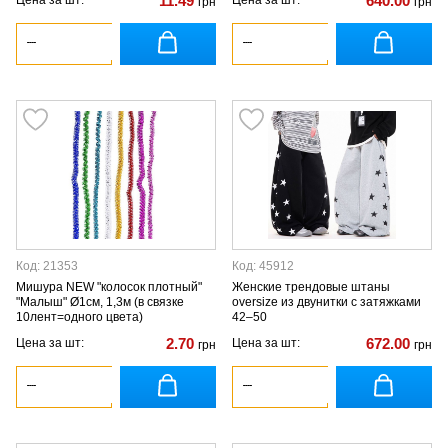
11.49
640.00
Цена за шт:
Цена за шт:
грн
грн
Код: 21353
Код: 45912
Мишура NEW "колосок плотный"
Женские трендовые штаны
"Малыш" Ø1см, 1,3м (в связке
oversize из двунитки с затяжками
10лент=одного цвета)
42–50
2.70
672.00
Цена за шт:
Цена за шт:
грн
грн