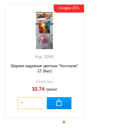
Скидка 25%
Код: 20905
Шарики надувные цветные ''Хеллоуин''
12' (6шт)
43.65 грн
32.74
грн/шт