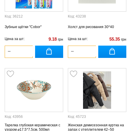
Код: 36212
Код: 43238
Зубные щётки "Cobor"
Холст для рисования 30*40
9.18
55.35
Цена за шт:
Цена за шт:
грн
грн
Код: 43956
Код: 45723
Тарелка глубокая керамическая с
Женская демисезонная куртка на
узором ⌀17,5*7,5см, 500мл
запах с утеплителем 42–50