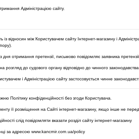
отримання Адміністрацією сайту.
ь із відносин між Користувачем сайту Інтернет-магазину і Адміністр
пору).
з дня отримання претензії, письмово повідомляє заявника претензії
на розгляд до судового органу відповідно до чинного законодавства
ористувачем і Адміністрацією сайту застосовується чинне законодавст
вжню Політику конфіденційності без згоди Користувача.
оменту її розміщення на Сайті інтернет-магазину, якщо інше не пер
ційності слід повідомляти вказати розділ сайту інтернет-магазину
інці за адресою www.kancmir.com.ua/policy