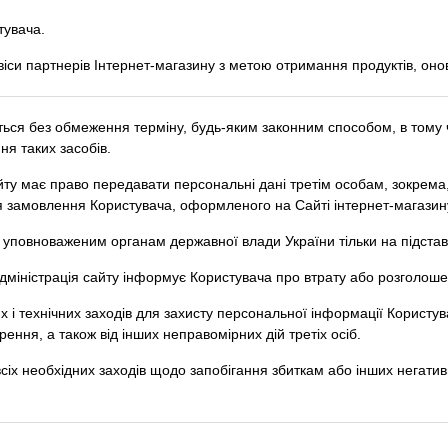
тувача.
іси партнерів Інтернет-магазину з метою отримання продуктів, онов
ься без обмеження терміну, будь-яким законним способом, в тому 
ня таких засобів.
айту має право передавати персональні дані третім особам, зокрема,
 замовлення Користувача, оформленого на Сайті інтернет-магазину
і уповноваженим органам державної влади України тільки на підстав
дміністрація сайту інформує Користувача про втрату або розголош
их і технічних заходів для захисту персональної інформації Користу
ння, а також від інших неправомірних дій третіх осіб.
 всіх необхідних заходів щодо запобігання збиткам або інших негат