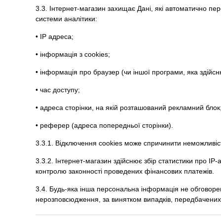
3.3. Інтернет-магазин захищає Дані, які автоматично пер
системи аналітики:
• IP адреса;
• інформація з cookies;
• інформація про браузер (чи іншої програми, яка здійс
• час доступу;
• адреса сторінки, на якій розташований рекламний блок
• реферер (адреса попередньої сторінки).
3.3.1. Відключення cookies може спричинити неможливіст
3.3.2. Інтернет-магазин здійснює збір статистики про IP
контролю законності проведених фінансових платежів.
3.4. Будь-яка інша персональна інформація не обговорені 
нерозповсюдження, за винятком випадків, передбачених в п