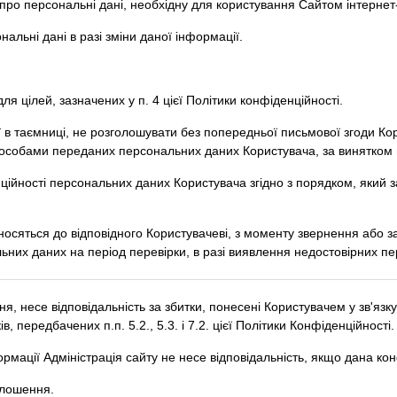
 про персональні дані, необхідну для користування Сайтом інтернет
альні дані в разі зміни даної інформації.
 цілей, зазначених у п. 4 цієї Політики конфіденційності.
ї в таємниці, не розголошувати без попередньої письмової згоди Ко
бами переданих персональних даних Користувача, за винятком п.п. 
нційності персональних даних Користувача згідно з порядком, який 
носяться до відповідного Користувачеві, з моменту звернення або 
льних даних на період перевірки, в разі виявлення недостовірних п
ання, несе відповідальність за збитки, понесені Користувачем у зв'
, передбачених п.п. 5.2., 5.3. і 7.2. цієї Політики Конфіденційності.
ормації Адміністрація сайту не несе відповідальність, якщо дана ко
олошення.