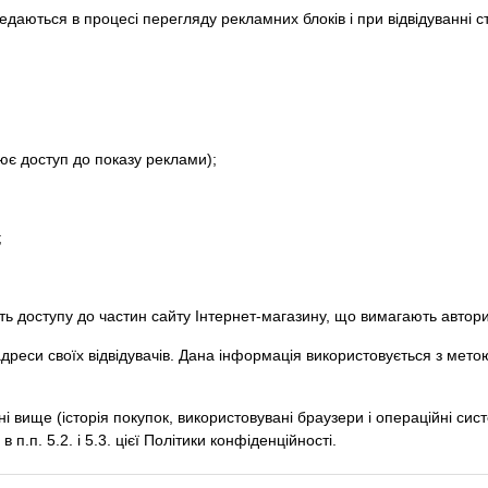
едаються в процесі перегляду рекламних блоків і при відвідуванні с
нює доступ до показу реклами);
;
ь доступу до частин сайту Інтернет-магазину, що вимагають автори
-адреси своїх відвідувачів. Дана інформація використовується з мет
вище (історія покупок, використовувані браузери і операційні систе
.п. 5.2. і 5.3. цієї Політики конфіденційності.