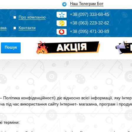
Наш Телеграм Бот
+3
8
(0
9
7)
3
33
-6
8-4
5
Про компанію
+3
8
(0
63)
2
2
3-3
2-6
2
авка
Контакти
+3
8
(0
95)
4
7
1-3
0-8
9
Пошук
– Політика конфіденційності) діє відносно всієї інформації, яку Ін
а під час використання сайту Інтернет- магазина, програм і продукт
кі терміни: