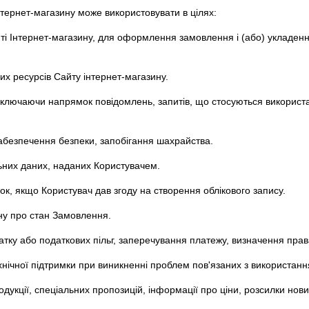
нтернет-магазину може використовувати в цілях:
айті Інтернет-магазину, для оформлення замовлення і (або) укладен
их ресурсів Сайту інтернет-магазину.
 включаючи напрямок повідомлень, запитів, що стосуються використ
абезпечення безпеки, запобігання шахрайства.
льних даних, наданих Користувачем.
ок, якщо Користувач дав згоду на створення облікового запису.
ну про стан Замовлення.
атку або податкових пільг, заперечування платежу, визначення прав
ехнічної підтримки при виникненні проблем пов'язаних з використан
одукції, спеціальних пропозицій, інформації про ціни, розсилки нови