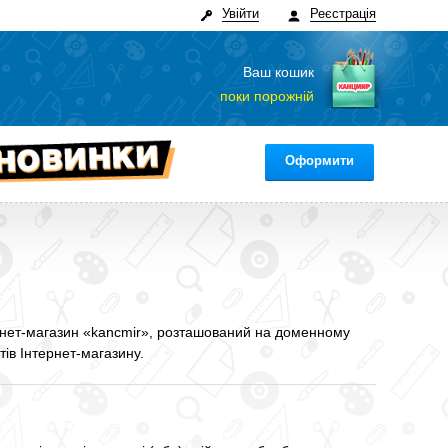
Увійти
Реєстрація
Ваш кошик
поки порожній
Оформити
тернет-магазин «kancmir», розташований на доменному
ів Інтернет-магазину.