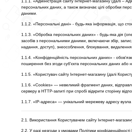
1.1.1. «Адміністрація сайту Інтернет-магазину (далі – Ад
персональних даних, а також визначає цілі обробки пер
даними.
1.1.2. «Персональні дані» - будь-яка інформація, що сто
1.1.3. «Обробка персональних даних» - будь-яка дія (опе
засобів з персональними даними, включаючи збір, запис,
надання, доступ), знеособлення, блокування, видаленн
1.1.4. «Конфіденційність персональних даних» - обов'
поширення без згоди суб'єкта персональних даних або на
1.1.5. «Користувач сайту Інтернет-магазину (далі Корист
1.1.6. «Cookies» — невеликий фрагмент даних, відправле
серверу в HTTP-запиті при спробі відкрити сторінку відпо
1.1.7. «IP-адреса» — унікальний мережеву адресу вузла 
2.1. Використання Користувачем сайту Інтернет-магазин
2.2. У разі незгоди з умовами Політики конфіденційност