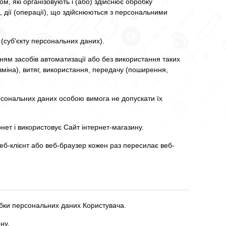
ом, які організовують і (або) здійснює обробку
 дії (операції), що здійснюються з персональними
 (суб'єкту персональних даних).
нням засобів автоматизації або без використання таких
зміна), витяг, використання, передачу (поширення,
рсональних даних особою вимога не допускати їх
нет і використовує Сайт інтернет-магазину.
еб-клієнт або веб-браузер кожен раз пересилає веб-
обки персональних даних Користувача.
ну.