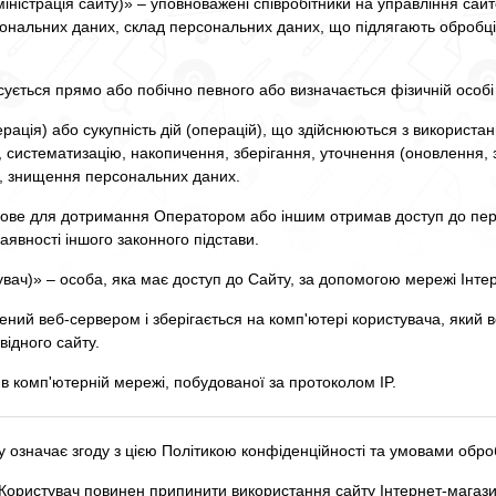
міністрація сайту)» – уповноважені співробітники на управління сайт
сональних даних, склад персональних даних, що підлягають обробці,
сується прямо або побічно певного або визначається фізичній особі
рація) або сукупність дій (операцій), що здійснюються з використа
 систематизацію, накопичення, зберігання, уточнення (оновлення, 
я, знищення персональних даних.
язкове для дотримання Оператором або іншим отримав доступ до пе
явності іншого законного підстави.
увач)» – особа, яка має доступ до Сайту, за допомогою мережі Інтер
ний веб-сервером і зберігається на комп'ютері користувача, який в
відного сайту.
в комп'ютерній мережі, побудованої за протоколом IP.
у означає згоду з цією Політикою конфіденційності та умовами обр
і Користувач повинен припинити використання сайту Інтернет-магази