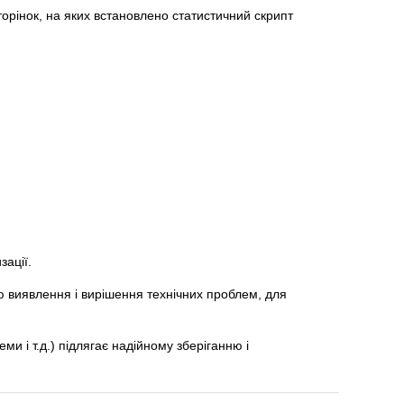
торінок, на яких встановлено статистичний скрипт
зації.
ою виявлення і вирішення технічних проблем, для
ми і т.д.) підлягає надійному зберіганню і