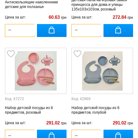
Антискользящие наколенники
принцесса для дома и улицы
детские для ползанья
135х103х103см, розовый
60.63
272.84
Цена за шт:
Цена за шт:
грн
грн
Код: 47272
Код: 42969
Набор детской посуды из 6
Набор детской посуды из 6
предметов, розовый
предметов, голубой
291.02
291.02
Цена за шт:
Цена за шт:
грн
грн