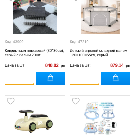
Код: 43909
Код: 47219
Коврик-пазл плюшевый (30*30см),
Детский игровой складной манеж
серый с белым 20шт.
120×100×55см, серый
848.82
879.14
Цена за шт:
Цена за шт:
грн
грн