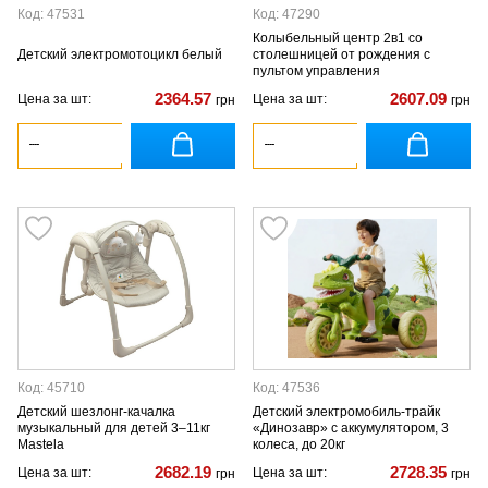
Код: 47531
Код: 47290
Колыбельный центр 2в1 со
Детский электромотоцикл белый
столешницей от рождения с
пультом управления
2364.57
2607.09
Цена за шт:
Цена за шт:
грн
грн
Код: 45710
Код: 47536
Детский шезлонг-качалка
Детский электромобиль-трайк
музыкальный для детей 3–11кг
«Динозавр» с аккумулятором, 3
Mastela
колеса, до 20кг
2682.19
2728.35
Цена за шт:
Цена за шт:
грн
грн