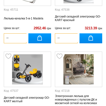
Код: 45711
Код: 47538
Детский складной электрокар GO-
Люлька-качалка 5-в-1 Mastela
KART красный
2952.46
3213.39
Цена за шт:
Цена за шт:
грн
грн
Код: 47537
Код: 47218
Электронная люлька для
Детский складной электрокар GO-
новорожденных с пультом ДК и
KART желтый
москитной сеткой на колесиках