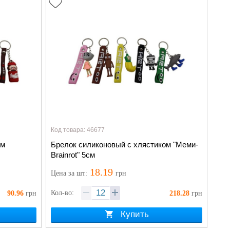
Код товара: 46677
ом
Брелок силиконовый с хлястиком "Меми-
Brainrot" 5см
18.19
Цена
за шт
:
грн
Кол-во:
90.96
грн
218.28
грн
Купить