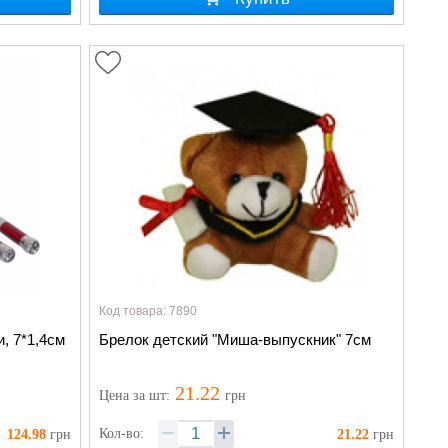
Код товара: 7890
, 7*1,4см
Брелок детский "Миша-выпускник" 7см
21.22
Цена
за шт
:
грн
Кол-во:
124.98
грн
21.22
грн