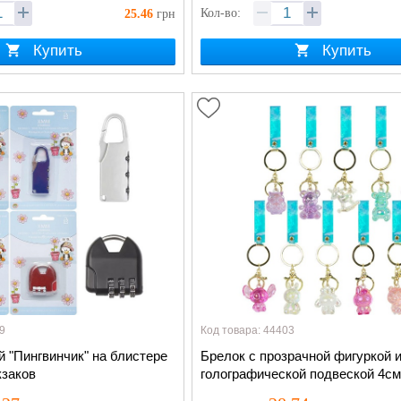
Кол-во:
25.46
грн
Купить
Купить
9
Код товара: 44403
 "Пингвинчик" на блистере
Брелок с прозрачной фигуркой 
кзаков
голографической подвеской 4см