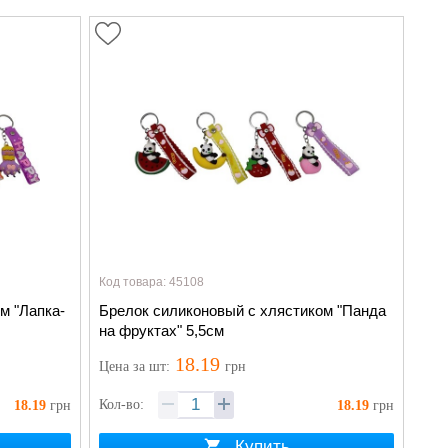
Код товара: 45108
м "Лапка-
Брелок силиконовый с хлястиком "Панда
на фруктах" 5,5см
18.19
Цена
за шт
:
грн
Кол-во:
18.19
грн
18.19
грн
Купить