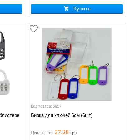
Купить
Код товара: 6957
 блистере
Бирка для ключей 6см (6шт)
27.28
Цена
за шт
:
грн