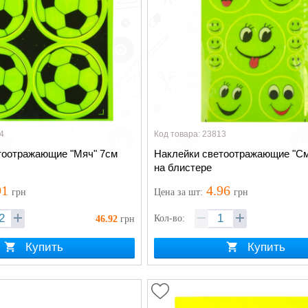
4
Код товара: 23813
тоотражающие "Мяч" 7см
Наклейки светоотражающие "См
на блистере
91
4.96
грн
Цена
за шт
:
грн
Кол-во:
46.92
грн
Купить
Купить