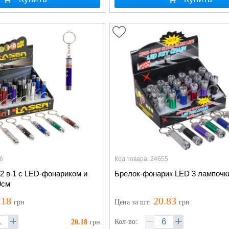
6
Код товара: 24655
2 в 1 с LED-фонариком и
Брелок-фонарик LED 3 лампочки
9см
.18
20.83
грн
Цена
за шт
:
грн
Кол-во:
20.18
грн