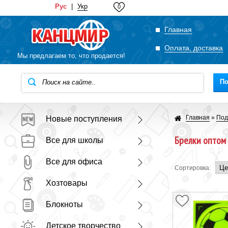
Рус
|
Укр
0
Главная
Оплата, доставка
Мы предлагаем то, что продается!
По
Главная
»
Под
Новые поступления
Брелки оптом
Все для школы
Все для офиса
Сортировка:
Хозтовары
Блокноты
Детское творчество