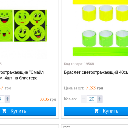
5
Код товара: 19568
тоотражающие "Смайл
Браслет светоотражающий 40с
м, 4шт на блистере
67
7.33
грн
Цена
за шт
:
грн
Кол-во:
33.35
грн
Купить
Купить