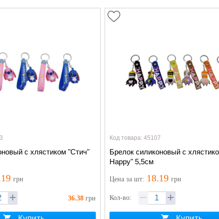
3
Код товара: 45107
оновый с хлястиком "Стич"
Брелок силиконовый с хлястико
Happy" 5,5см
.19
18.19
грн
Цена
за шт
:
грн
Кол-во:
36.38
грн
Купить
Купить