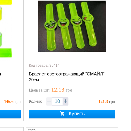
Код товара: 35414
м
Браслет светоотражающий "СМАЙЛ"
20см
12.13
Цена
за шт
:
грн
Кол-во:
146.6
грн
121.3
грн
Купить