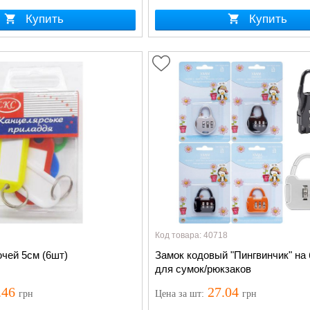
Купить
Купить
Код товара: 40718
чей 5см (6шт)
Замок кодовый "Пингвинчик" на
для сумок/рюкзаков
.46
27.04
грн
Цена
за шт
:
грн