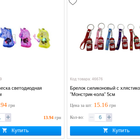
9
Код товара: 46676
веска светодиодная
Брелок силиконовый с хлястик
м
"Монстрик-кола" 5см
.94
15.16
грн
Цена
за шт
:
грн
Кол-во:
13.94
грн
Купить
Купить