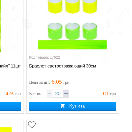
Код товара: 17622
айл" 11шт
Браслет светоотражающий 30см
6.05
Цена
за шт
:
грн
Кол-во:
4.96
грн
121
грн
Купить