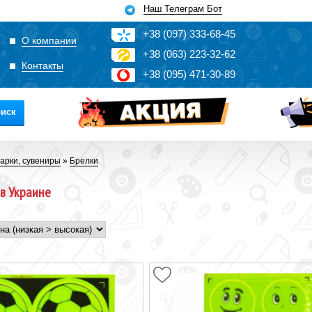
Наш Телеграм Бот
+3
8
(0
9
7)
3
33
-6
8-4
5
О компании
+3
8
(0
63)
2
2
3-3
2-6
2
Контакты
+3
8
(0
95)
4
7
1-3
0-8
9
иск
арки, сувениры
»
Брелки
 в Украине