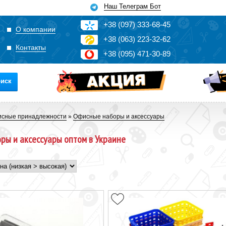
Наш Телеграм Бот
+3
8
(0
9
7)
3
33
-6
8-4
5
О компании
+3
8
(0
63)
2
2
3-3
2-6
2
Контакты
+3
8
(0
95)
4
7
1-3
0-8
9
иск
сные принадлежности
»
Офисные наборы и аксессуары
ры и аксессуары оптом в Украине