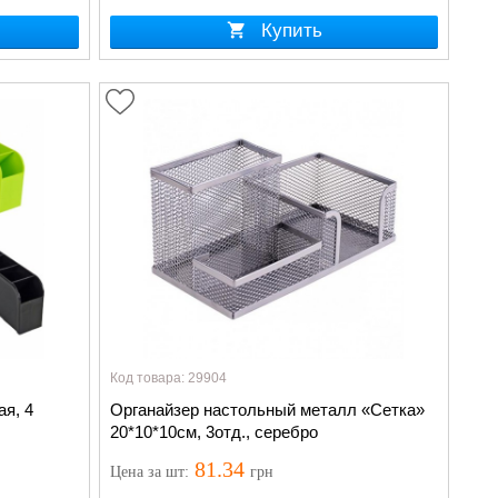
Купить
Код товара: 29904
ая, 4
Органайзер настольный металл «Сетка»
20*10*10см, 3отд., серебро
81.34
Цена
за шт
:
грн