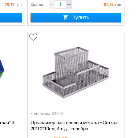
Кол-во:
78.11
грн
81.34
грн
Купить
Код товара: 34006
тная" 3
Органайзер настольный металл «Сетка»
20*10*10см, 4отд., серебро