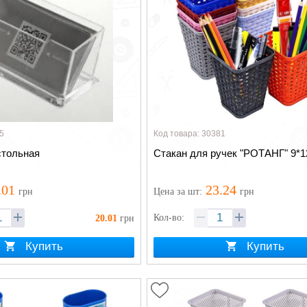
5
Код товара: 30381
стольная
Стакан для ручек "РОТАНГ" 9*1
.01
23.24
грн
Цена
за шт
:
грн
Кол-во:
20.01
грн
Купить
Купить