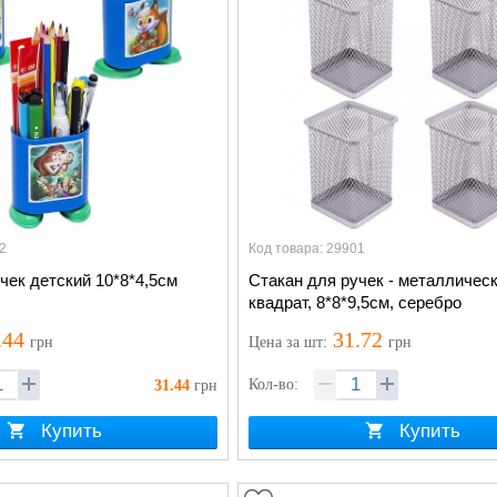
2
Код товара: 29901
чек детский 10*8*4,5см
Стакан для ручек - металлическ
квадрат, 8*8*9,5см, серебро
.44
31.72
грн
Цена
за шт
:
грн
Кол-во:
31.44
грн
Купить
Купить