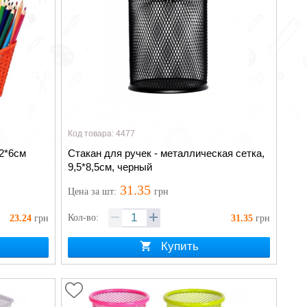
Код товара: 4477
2*6см
Стакан для ручек - металлическая сетка,
9,5*8,5см, черный
31.35
Цена
за шт
:
грн
Кол-во:
23.24
грн
31.35
грн
Купить