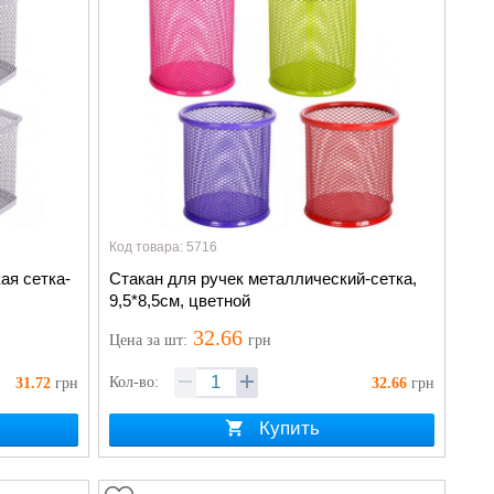
Код товара: 5716
ая сетка-
Стакан для ручек металлический-сетка,
9,5*8,5см, цветной
32.66
Цена
за шт
:
грн
Кол-во:
31.72
грн
32.66
грн
Купить