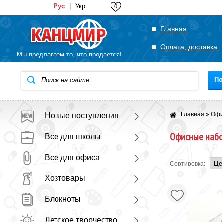
Рус
|
Укр
0
Главная
Оплата, доставка
Мы предлагаем то, что продается!
По
Главная
»
Офи
Новые поступления
Офисные набо
Все для школы
Все для офиса
Сортировка:
Хозтовары
Блокноты
Детское творчество