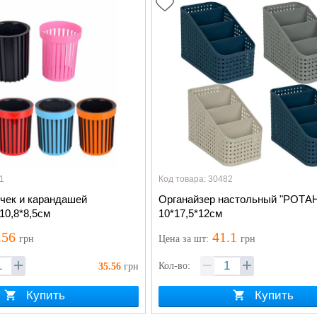
1
Код товара: 30482
учек и карандашей
Органайзер настольный "РОТА
10,8*8,5см
10*17,5*12см
.56
41.1
грн
Цена
за шт
:
грн
Кол-во:
35.56
грн
Купить
Купить