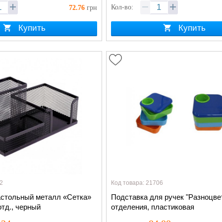
Кол-во:
72.76
грн
Купить
Купить
2
Код товара: 21706
астольный металл «Сетка»
Подставка для ручек "Разноцве
отд., черный
отделения, пластиковая