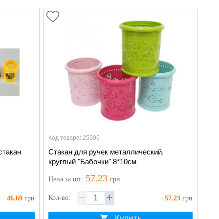
Код товара: 25505
стакан
Стакан для ручек металлический,
круглый "Бабочки" 8*10см
57.23
Цена
за шт
:
грн
Кол-во:
46.69
грн
57.23
грн
Купить