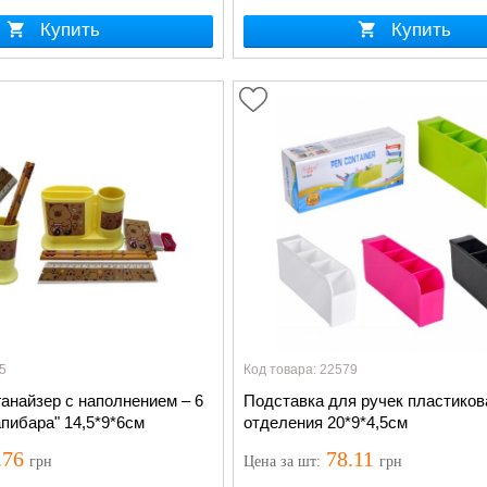
Купить
Купить
5
Код товара: 22579
анайзер с наполнением – 6
Подставка для ручек пластиков
пибара" 14,5*9*6см
отделения 20*9*4,5см
.76
78.11
грн
Цена
за шт
:
грн