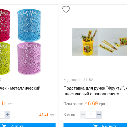
7
Код товара: 31152
чек - металлический
Подставка для ручек "Фрукты", 
пластиковый с наполнением
.41
46.69
грн
Цена
за шт
:
грн
Кол-во:
45.41
грн
Купить
Купить