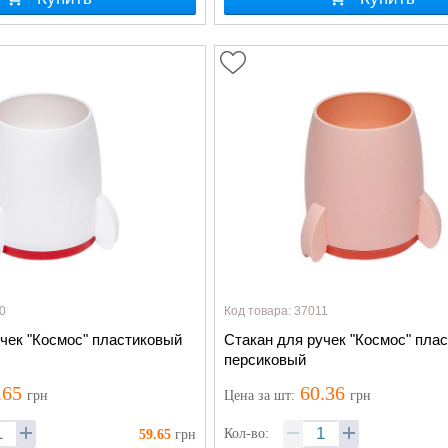
0
Код товара: 37011
чек "Космос" пластиковый
Стакан для ручек "Космос" пла
персиковый
.65
60.36
грн
Цена
за шт
:
грн
Кол-во:
59.65
грн