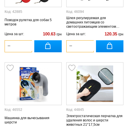
Код: 42885
Код: 46094
Шлея регулируемая для
Поводок рулетка для собак 5
домашних питомцев со
метров
светоотражающим элементом
"XS" и надписью "POLICE K9
100.63
120.35
Цена за шт:
Цена за шт:
грн
грн
Код: 46552
Код: 44845
Электростатическая перчатка для
Машинка для вычесывания
удаления волос и шерсти
шерсти
животных 21*17,5см