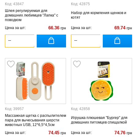
Код: 43847
Код: 42875
Шлея регулируемая для
Набор для кормления щенков и
домашних любимцев "Лапка" с
котят
поводком
66.36
69.74
Цена за шт:
Цена за шт:
грн
грн
Код: 39957
Код: 42858
Массажная щетка с распылителем
Игрушка плюшевая "Бургер" для
пара для вычесывания шерсти
домашних питомцев спищалкой
животных USB, 12*6,5*4,5см
74.45
74.76
Цена за шт:
Цена за шт:
грн
грн