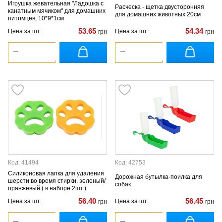
Игрушка жевательная "Ладошка с
Расческа - щетка двусторонняя
канатным мячиком" для домашних
для домашних животных 20см
питомцев, 10*9*1см
53.65
54.34
Цена за шт:
Цена за шт:
грн
грн
Код: 41494
Код: 42753
Силиконовая лапка для удаления
Дорожная бутылка-поилка для
шерсти во время стирки, зеленый/
собак
оранжевый ( в наборе 2шт.)
56.40
56.45
Цена за шт:
Цена за шт:
грн
грн