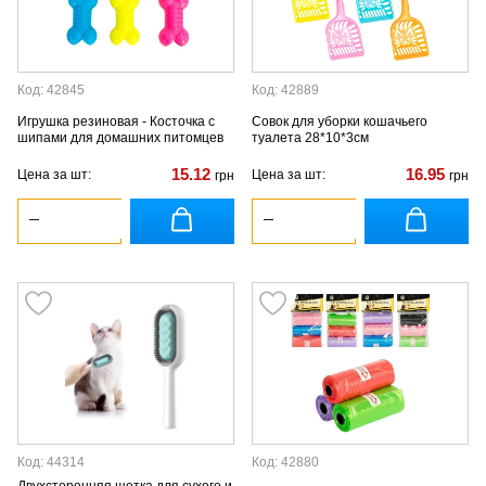
Код: 42845
Код: 42889
Игрушка резиновая - Косточка с
Совок для уборки кошачьего
шипами для домашних питомцев
туалета 28*10*3см
15.12
16.95
Цена за шт:
Цена за шт:
грн
грн
Код: 44314
Код: 42880
Двухсторонняя щетка для сухого и