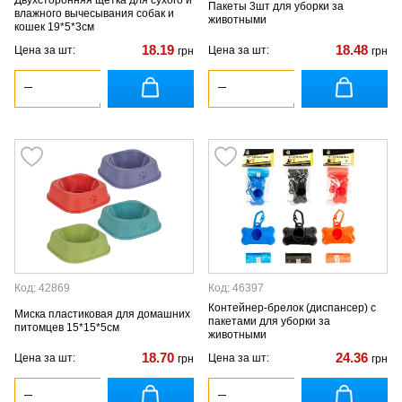
Пакеты 3шт для уборки за
влажного вычесывания собак и
животными
кошек 19*5*3см
18.19
18.48
Цена за шт:
Цена за шт:
грн
грн
Код: 42869
Код: 46397
Контейнер-брелок (диспансер) с
Миска пластиковая для домашних
пакетами для уборки за
питомцев 15*15*5см
животными
18.70
24.36
Цена за шт:
Цена за шт:
грн
грн