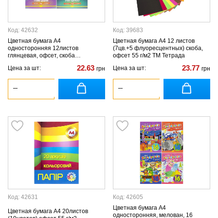
Код: 42632
Код: 39683
Цветная бумага А4
Цветная бумага А4 12 листов
односторонняя 12листов
(7цв.+5 флуоресцентных) скоба,
глянцевая, офсет, скоба
офсет 55 г/м2 ТМ Тетрада
"Апельсин"
22.63
23.77
Цена за шт:
Цена за шт:
грн
грн
Код: 42631
Код: 42605
Цветная бумага А4
Цветная бумага А4 20листов
односторонняя, мелован, 16