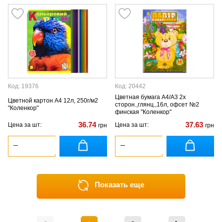
Код: 19376
Код: 20442
Цветная бумага А4/А3 2х
Цветной картон А4 12л, 250г/м2
сторон.,глянц.,16л, офсет №2
"Коленкор"
финская "Коленкор"
36.74
37.63
Цена за шт:
Цена за шт:
грн
грн
Показать еще