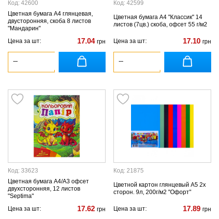
Код: 42600
Код: 42599
Цветная бумага А4 глянцевая,
Цветная бумага А4 "Классик" 14
двусторонняя, скоба 8 листов
листов (7цв.) скоба, офсет 55 г/м2
"Мандарин"
17.04
17.10
Цена за шт:
Цена за шт:
грн
грн
Код: 33623
Код: 21875
Цветная бумага А4/А3 офсет
Цветной картон глянцевый А5 2х
двухсторонняя, 12 листов
сторон. 9л, 200г/м2 "Офорт"
"Septima"
17.62
17.89
Цена за шт:
Цена за шт:
грн
грн