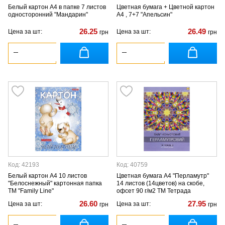
Белый картон А4 в папке 7 листов
Цветная бумага + Цветной картон
односторонний "Мандарин"
А4 , 7+7 "Апельсин"
26.25
26.49
Цена за шт:
Цена за шт:
грн
грн
Код: 42193
Код: 40759
Белый картон А4 10 листов
Цветная бумага А4 "Перламутр"
"Белоснежный" картонная папка
14 листов (14цветов) на скобе,
ТМ "Family Line"
офсет 90 г/м2 ТМ Тетрада
26.60
27.95
Цена за шт:
Цена за шт:
грн
грн