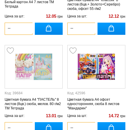
Белый картон А4 7 листов ТМ
листов (6цв.+ Золото+Серебро)
Тетрада
скоба, офсет 55 г/м2
12.05
12.12
Цена за шт:
Цена за шт:
грн
грн
Код: 39684
Код: 42596
Цветная бумага А4 "ПАСТЕЛЬ" 8
Цветная бумага А4 офсет
листов (8цв.) скоба, мелов. 80 г/м2
односторонняя, скоба 8 листов
ТМ Тетрада
"Мандарин"
13.01
14.72
Цена за шт:
Цена за шт:
грн
грн