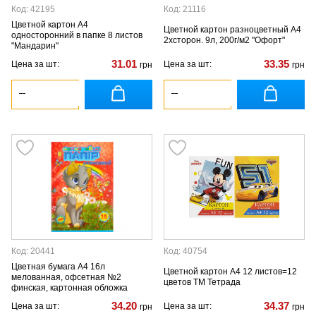
Код: 42195
Код: 21116
Цветной картон А4
Цветной картон разноцветный А4
односторонний в папке 8 листов
2хсторон. 9л, 200г/м2 "Офорт"
"Мандарин"
31.01
33.35
Цена за шт:
Цена за шт:
грн
грн
Код: 20441
Код: 40754
Цветная бумага А4 16л
Цветной картон А4 12 листов=12
мелованная, офсетная №2
цветов ТМ Тетрада
финская, картонная обложка
34.20
34.37
Цена за шт:
Цена за шт:
грн
грн