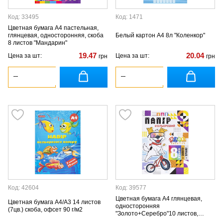
Код: 33495
Код: 1471
Цветная бумага А4 пастельная,
глянцевая, односторонняя, скоба
Белый картон А4 8л "Коленкор"
8 листов "Мандарин"
19.47
20.04
Цена за шт:
Цена за шт:
грн
грн
Код: 42604
Код: 39577
Цветная бумага А4 глянцевая,
Цветная бумага А4/А3 14 листов
односторонняя
(7цв.) скоба, офсет 90 г/м2
"Золото+Серебро"10 листов,
скоба "Мандарин"