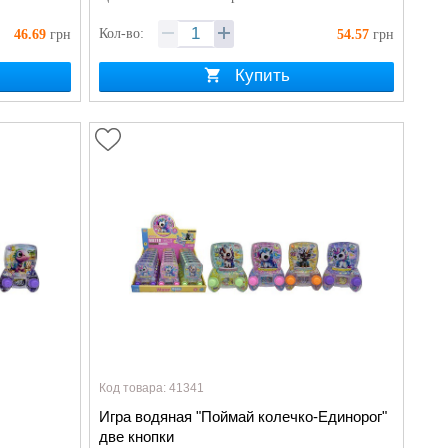
Кол-во:
46.69
грн
54.57
грн
Купить
Код товара: 41341
Игра водяная "Поймай колечко-Единорог"
две кнопки