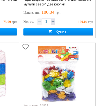
мульти звери" две кнопки
100.04
Цена
за шт
:
грн
Кол-во:
73.99
грн
100.04
грн
Купить
Код товара: 34823