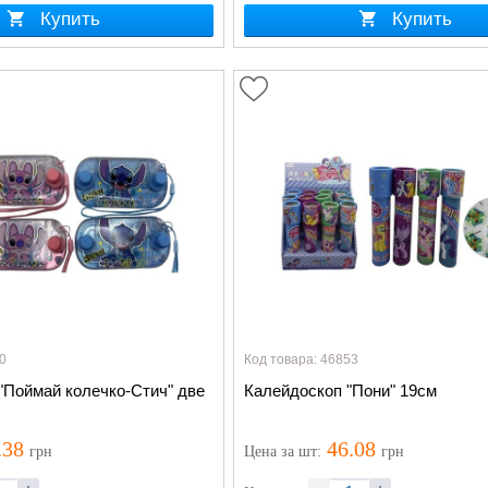
Купить
Купить
0
Код товара: 46853
"Поймай колечко-Стич" две
Калейдоскоп "Пони" 19см
.38
46.08
грн
Цена
за шт
:
грн