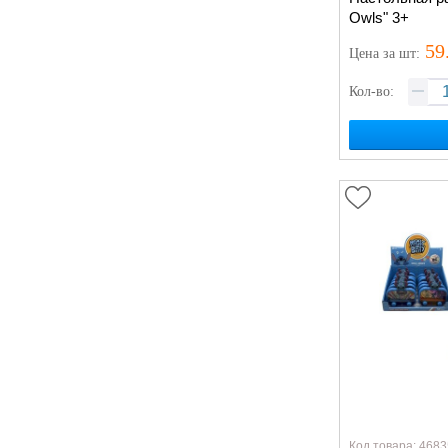
Owls" 3+
59
Цена
за шт
:
Кол-во:
Код товара: 4683