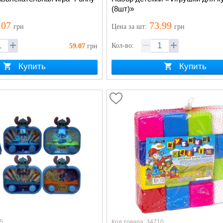
(8шт)»
.07
73.99
грн
Цена
за шт
:
грн
Кол-во:
59.07
грн
Купить
Купить
5
Код товара: 34710