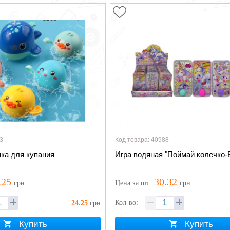
3
Код товара: 40988
ка для купания
Игра водяная "Поймай колечко-
.25
30.32
грн
Цена
за шт
:
грн
Кол-во:
24.25
грн
Купить
Купить