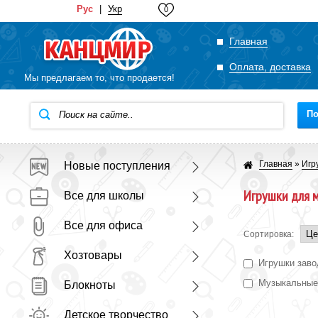
Рус
|
Укр
0
Главная
Оплата, доставка
Мы предлагаем то, что продается!
По
Главная
»
Игр
Новые поступления
Игрушки для 
Все для школы
Все для офиса
Сортировка:
Хозтовары
Игрушки зав
Музыкальные
Блокноты
Детское творчество