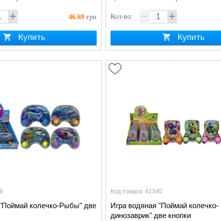
Кол-во:
46.69
грн
Купить
Купить
9
Код товара: 41340
 "Поймай колечко-Рыбы" две
Игра водяная "Поймай колечко-
динозаврик" две кнопки