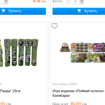
Кол-во:
36.38
грн
Купить
Купить
0
Код товара: 41951
"Панда" 19см
Игра водяная «Поймай колечко-
Капибара»
.69
46.69
грн
Цена
за шт
:
грн