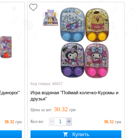
Код товара: 46837
Единорог"
Игра водяная "Поймай колечко-Куромы и
друзья"
30.32
Цена
за шт
:
грн
Кол-во:
30.32
грн
30.32
грн
Купить