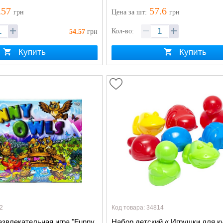
.57
57.6
грн
Цена
за шт
:
грн
Кол-во:
54.57
грн
Купить
Купить
2
Код товара: 34814
звлекательная игра "Funny
Набор детский « Игрушки для 