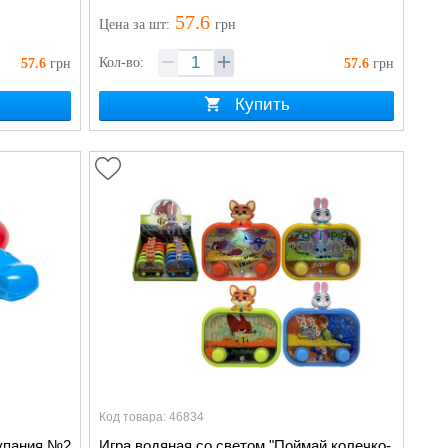
57.6
Цена
за шт
:
грн
Кол-во:
57.6
грн
57.6
грн
Купить
Код товара: 46834
купания №2
Игра водяная со светом "Поймай колечко-