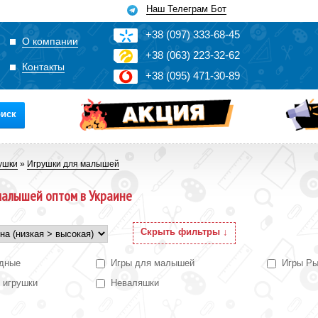
Наш Телеграм Бот
+3
8
(0
9
7)
3
33
-6
8-4
5
О компании
+3
8
(0
63)
2
2
3-3
2-6
2
Контакты
+3
8
(0
95)
4
7
1-3
0-8
9
иск
ушки
»
Игрушки для малышей
малышей оптом в Украине
Скрыть фильтры ↓
одные
Игры для малышей
Игры Ры
 игрушки
Неваляшки