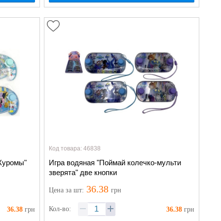
Код товара: 46838
Куромы"
Игра водяная "Поймай колечко-мульти
зверята" две кнопки
36.38
Цена
за шт
:
грн
Кол-во:
36.38
грн
36.38
грн