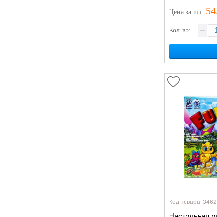
54
Цена
за шт
:
Кол-во:
Код товара: 3462
Настольная ра