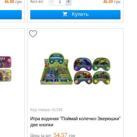
Кол-во:
46.08
грн
46.69
грн
Купить
Код товара: 41338
Игра водяная "Поймай колечко-Зверюшки"
две кнопки
54.57
Цена
за шт
:
грн