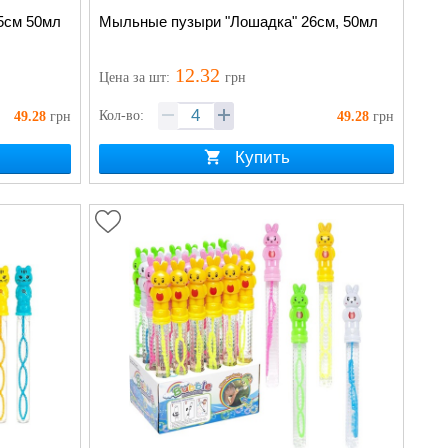
5см 50мл
Мыльные пузыри "Лошадка" 26см, 50мл
12.32
Цена
за шт
:
грн
Кол-во:
49.28
грн
49.28
грн
Купить