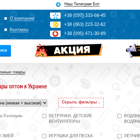
Наш Телеграм Бот
+3
8
(0
9
7)
3
33
-6
8-4
5
О компании
+3
8
(0
63)
2
2
3-3
2-6
2
Контакты
+3
8
(0
95)
4
7
1-3
0-8
9
иск
онные товары
ары оптом в Украине
Скрыть фильтры ↓
на Хэллоуин
ВЕТРЯЧКИ, ДЕТСКИЕ
ВОДЯН
ВЕНТИЛЯТОРЫ
ВОДЯН
 ЗМЕЙ
ИГРУШКИ ДЛЯ ПЕСКА
ЛЕТНИ