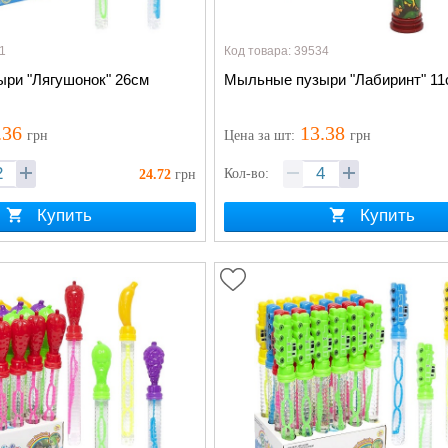
1
Код товара: 39534
ри "Лягушонок" 26см
Мыльные пузыри "Лабиринт" 11
.36
13.38
грн
Цена
за шт
:
грн
Кол-во:
24.72
грн
Купить
Купить