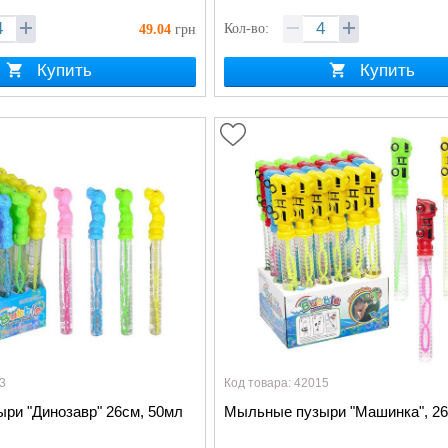
Кол-во:
49.04
грн
Купить
Купить
3
Код товара: 42015
ри "Динозавр" 26см, 50мл
Мыльные пузыри "Машинка", 2