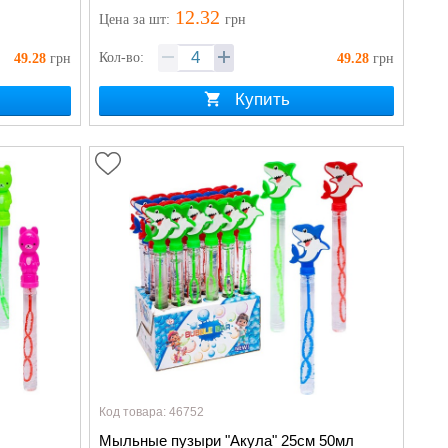
12.32
Цена
за шт
:
грн
Кол-во:
49.28
грн
49.28
грн
Купить
Код товара: 46752
Мыльные пузыри "Акула" 25см 50мл