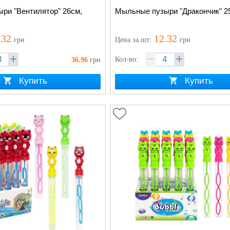
ри "Вентилятор" 26см,
Мыльные пузыри "Дракончик" 2
.32
12.32
грн
Цена
за шт
:
грн
Кол-во:
36.96
грн
Купить
Купить