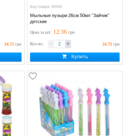
Код товара: 46549
Мыльные пузыри 26см 50мл "Зайчик"
детские
12.36
Цена
за шт
:
грн
Кол-во:
24.72
грн
24.72
грн
Купить