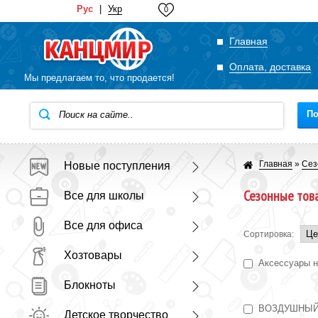
Рус
|
Укр
0
Главная
Оплата, доставка
Мы предлагаем то, что продается!
По
Главная
»
Сез
Новые поступления
Сезонные тов
Все для школы
Все для офиса
Сортировка:
Хозтовары
Аксессуары 
Блокноты
ВОЗДУШНЫЙ
Детское творчество