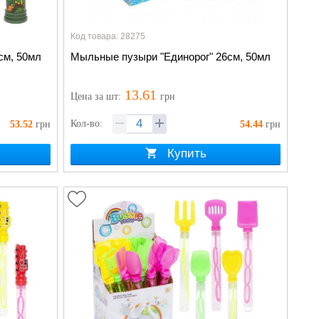
Код товара: 28275
см, 50мл
Мыльные пузыри "Единорог" 26см, 50мл
13.61
Цена
за шт
:
грн
Кол-во:
53.52
грн
54.44
грн
Купить