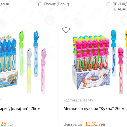
делия
Поп-ит (Pop-It)
ПРИНА
ПЛАВА
4
Код товара: 41749
ри "Дельфин", 26см
Мыльные пузыри "Кукла" 26см
.26
12.32
грн
Цена
за шт
:
грн