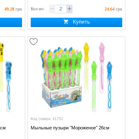
Кол-во:
49.28
грн
24.64
грн
Купить
Код товара: 41752
6см
Мыльные пузыри "Мороженое" 26см