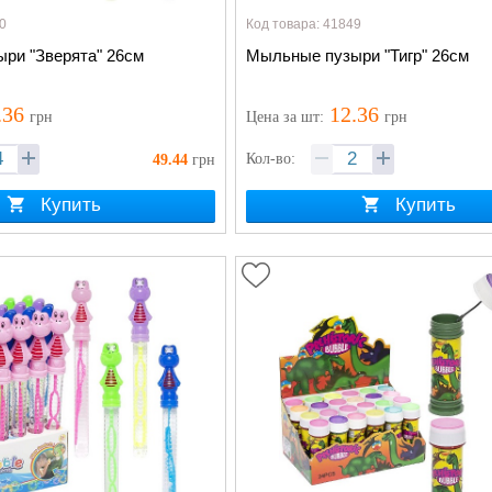
0
Код товара: 41849
ри "Зверята" 26см
Мыльные пузыри "Тигр" 26см
.36
12.36
грн
Цена
за шт
:
грн
Кол-во:
49.44
грн
Купить
Купить