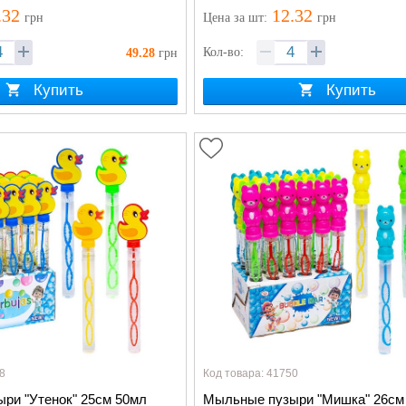
.32
12.32
грн
Цена
за шт
:
грн
Кол-во:
49.28
грн
Купить
Купить
8
Код товара: 41750
ри "Утенок" 25см 50мл
Мыльные пузыри "Мишка" 26см