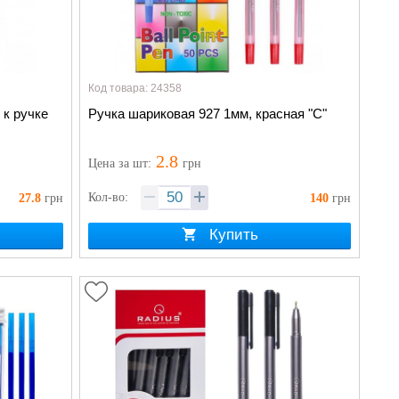
Код товара: 24358
к ручке
Ручка шариковая 927 1мм, красная "С"
2.8
Цена
за шт
:
грн
Кол-во:
27.8
грн
140
грн
Купить