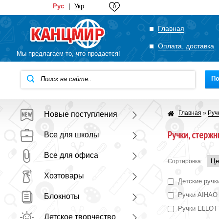
Рус
|
Укр
0
Главная
Оплата, доставка
Мы предлагаем то, что продается!
По
Главная
»
Руч
Новые поступления
Ручки, стержн
Все для школы
Все для офиса
Сортировка:
Хозтовары
Детские ручк
Ручки AIHAO
Блокноты
Ручки ELLOT
Детское творчество