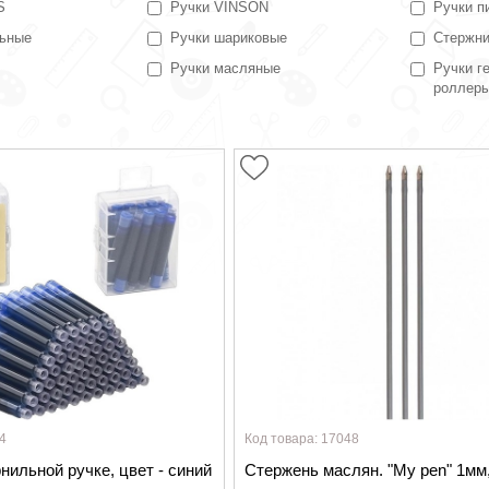
S
Ручки VINSON
Ручки п
льные
Ручки шариковые
Стержн
Ручки масляные
Ручки г
роллер
4
Код товара: 17048
нильной ручке, цвет - синий
Стержень маслян. "My pen" 1м