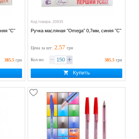
Код товара: 20935
няя "С"
Ручка масляная "Omega" 0,7мм, синяя "С"
2.57
Цена
за шт
:
грн
Кол-во:
385.5
грн
385.5
грн
Купить