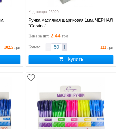
Код товара: 23929
м,
Ручка масляная шариковая 1мм, ЧЕРНАЯ
"Corvina"
2.44
Цена
за шт
:
грн
Кол-во:
102.5
грн
122
грн
Купить