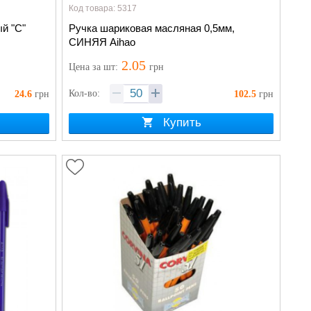
Код товара: 5317
й "С"
Ручка шариковая масляная 0,5мм,
СИНЯЯ Aihao
2.05
Цена
за шт
:
грн
Кол-во:
24.6
грн
102.5
грн
Купить