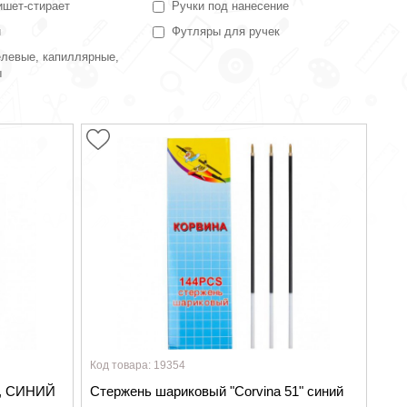
ишет-стирает
Ручки под нанесение
и
Футляры для ручек
елевые, капиллярные,
ы
Код товара: 19354
м, СИНИЙ
Стержень шариковый "Corvina 51" синий