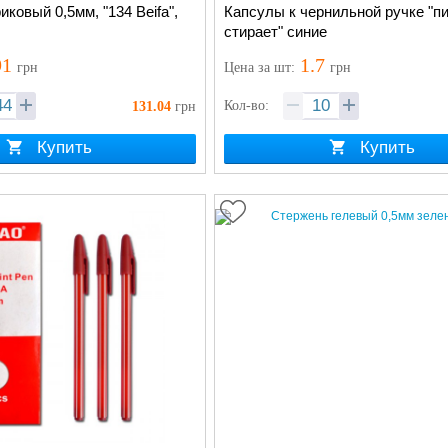
ковый 0,5мм, "134 Beifa",
Капсулы к чернильной ручке "п
стирает" синие
91
1.7
грн
Цена
за шт
:
грн
Кол-во:
131.04
грн
Купить
Купить