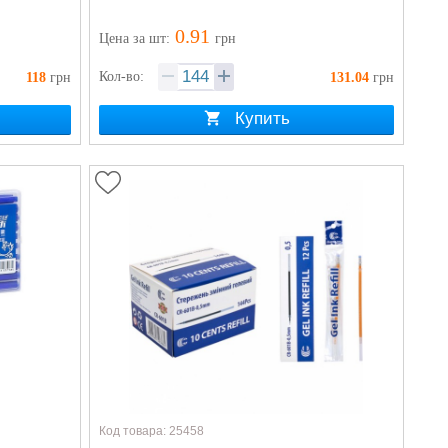
0.91
Цена
за шт
:
грн
Кол-во:
118
грн
131.04
грн
Купить
Код товара: 25458