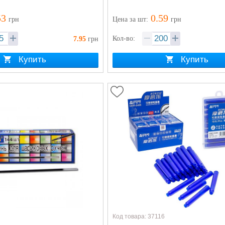
53
0.59
грн
Цена
за шт
:
грн
Кол-во:
7.95
грн
Купить
Купить
Код товара: 37116