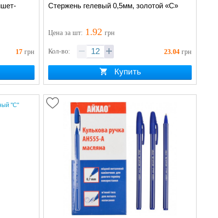
ишет-
Стержень гелевый 0,5мм, золотой «С»
1.92
Цена
за шт
:
грн
Кол-во:
17
грн
23.04
грн
Купить