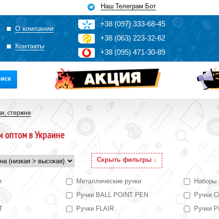
Наш Телеграм Бот
+3
8
(0
9
7)
3
33
-6
8-4
5
О компании
+3
8
(0
63)
2
2
3-3
2-6
2
Контакты
+3
8
(0
95)
4
7
1-3
0-8
9
иск
ки, стержни
и оптом в Украине
Скрыть фильтры ↓
и
Металлические ручки
Наборы 
Ручки BALL POINT PEN
Ручки 
T
Ручки FLAIR
Ручки 