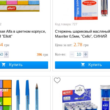
2
Код товара: 727
ая Alfa в цветном корпусе,
Стержень шариковый масляный 
0,7мм, СИНЯЯ "Ellott"
Maxriter 0,5мм, "Cello", СИНИЙ
64
2.78
грн
Цена
за шт
:
грн
Кол-во:
396
грн
Купить
Купить