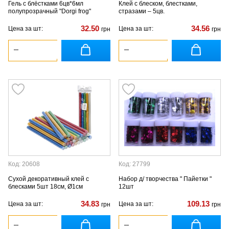
Гель с блёстками 6цв*6мл
Клей с блеском, блестками,
полупрозрачный "Dorgi frog"
стразами – 5цв.
32.50
34.56
Цена за шт:
Цена за шт:
грн
грн
Код: 20608
Код: 27799
Сухой декоративный клей с
Набор д/ творчества " Пайетки "
блесками 5шт 18см, Ø1см
12шт
34.83
109.13
Цена за шт:
Цена за шт:
грн
грн