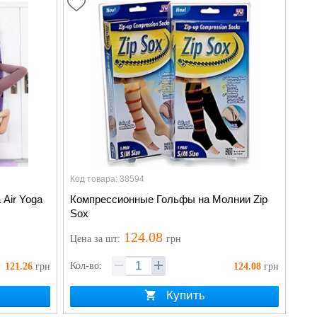
Код товара: 38594
 Air Yoga
Компрессионные Гольфы на Молнии Zip
Sox
124.08
Цена
за шт
:
грн
Кол-во:
121.26
грн
124.08
грн
Купить