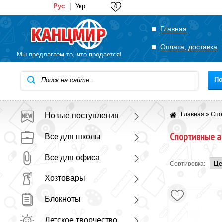
Рус
|
Укр
0
Главная
Оплата, доставка
Мы предлагаем то, что продается!
По
Главная
»
Спо
Новые поступления
Спортивные а
Все для школы
Все для офиса
Сортировка:
Хозтовары
Блокноты
Детское творчество