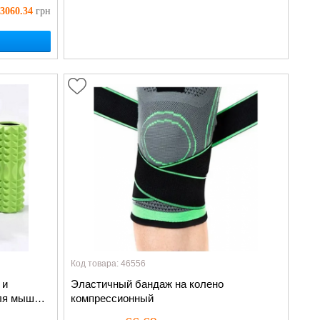
появится:
3060.34
грн
Уведомить о наличии
Код товара: 46556
 и
Эластичный бандаж на колено
для мышц
компрессионный