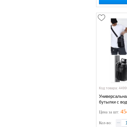
Код товара: 4499
Универсальна
бутылки с вод
плечевым рем
45
Цена
за шт
:
телефона, 27
Кол-во: