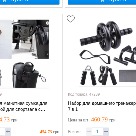
9
Код товара: 47239
я магнитная сумка для
Набор для домашнего тренажер
ой для спортзала с
7 в 1
нем и карманом для
4.73
460.79
грн
Цена
за шт
:
грн
*11*27см
Кол-во:
454.73
грн