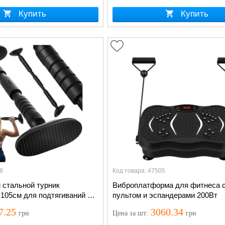
Купить
Купить
8
Код товара: 47505
 стальной турник
Виброплатформа для фитнеса с 
105см для подтягиваний и
пультом и эспандерами 200Вт
 180кг.
7.25
3060.34
грн
Цена
за шт
:
грн