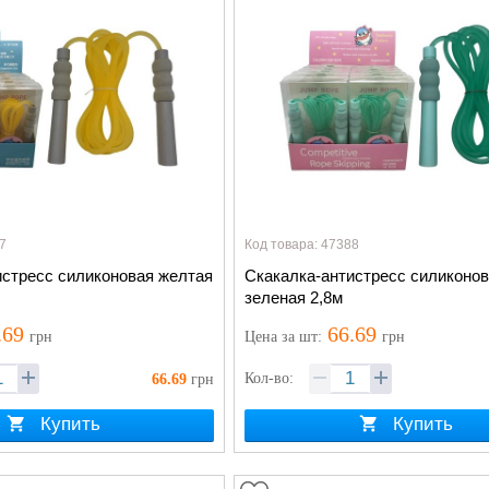
7
Код товара: 47388
истресс силиконовая желтая
Скакалка-антистресс силиконо
зеленая 2,8м
.69
66.69
грн
Цена
за шт
:
грн
Кол-во:
66.69
грн
Купить
Купить