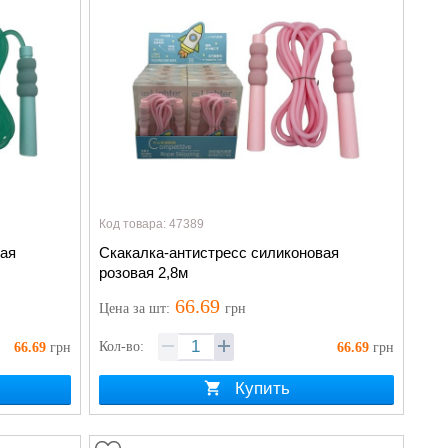
Код товара: 47389
вая
Скакалка-антистресс силиконовая
розовая 2,8м
66.69
Цена
за шт
:
грн
Кол-во:
66.69
грн
66.69
грн
Купить