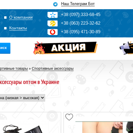
Наш Телеграм Бот
+3
8
(0
9
7)
3
33
-6
8-4
5
О компании
+3
8
(0
63)
2
2
3-3
2-6
2
Контакты
+3
8
(0
95)
4
7
1-3
0-8
9
иск
ртивные товары
»
Спортивные аксессуары
ксессуары оптом в Украине