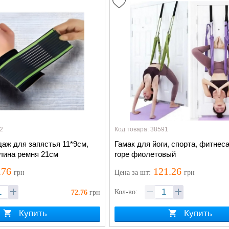
2
Код товара: 38591
аж для запястья 11*9см,
Гамак для йоги, спорта, фитнеса
лина ремня 21см
rope фиолетовый
.76
121.26
грн
Цена
за шт
:
грн
Кол-во:
72.76
грн
Купить
Купить