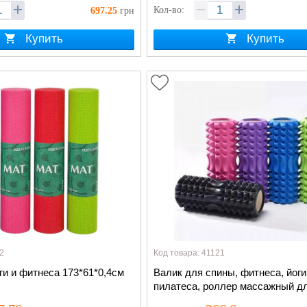
Кол-во:
697.25
грн
Купить
Купить
2
Код товара: 41121
ги и фитнеса 173*61*0,4см
Валик для спины, фитнеса, йоги
пилатеса, роллер массажный 
всего тела 45см ⌀12см