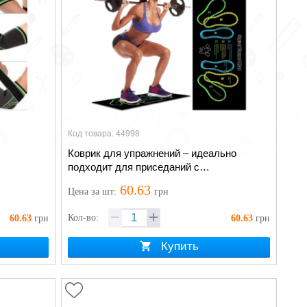
Код товара: 44998
Коврик для упражнений – идеально
подходит для приседаний с
направляющей для стоп
60.63
Цена
за шт
:
грн
Кол-во:
60.63
грн
60.63
грн
Купить