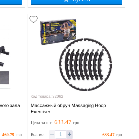
Код товара: 32062
ного зала
Массажный обруч Massaging Hoop
Exerciser
633.47
Цена
за шт
:
грн
Кол-во:
460.79
грн
633.47
грн