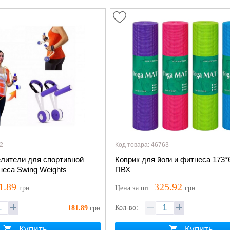
2
Код товара: 46763
елители для спортивной
Коврик для йоги и фитнеса 173*
неса Swing Weights
ПВХ
1.89
325.92
грн
Цена
за шт
:
грн
Кол-во:
181.89
грн
Купить
Купить