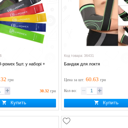
6
Код товара: 36431
U-powex 5шт. у наборі +
Бандаж для локтя
.32
60.63
грн
Цена
за шт
:
грн
Кол-во:
30.32
грн
Купить
Купить