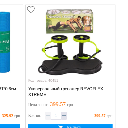
Код товара: 40451
61*0,6см
Универсальный тренажер REVOFLEX
XTREME
399.57
Цена
за шт
:
грн
Кол-во:
325.92
грн
399.57
грн
Купить