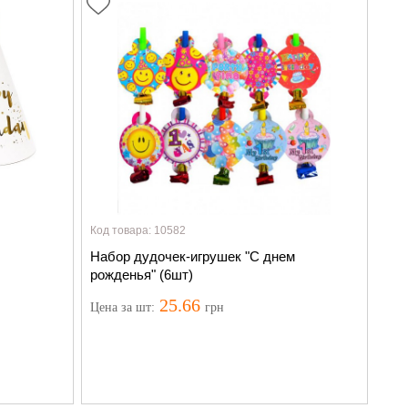
Код товара: 10582
Набор дудочек-игрушек "С днем
рожденья" (6шт)
25.66
Цена
за шт
:
грн
 Вас, когда
Нет в наличии
, но мы можем уведомить Вас, когда
появится:
Уведомить о наличии