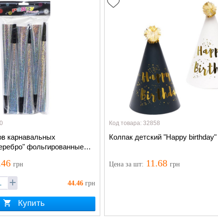
0
Код товара: 32858
ов карнавальных
Колпак детский "Happy birthday"
серебро" фольгированные
.46
11.68
грн
Цена
за шт
:
грн
Нет в наличии
, но мы можем уведомить
появится:
44.46
грн
Уведомить о наличии
Купить