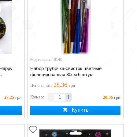
Код товара: 46140
"Happy
Набор трубочка-свисток цветные
фольгированная 30см 6 штук
 кругом
28.36
Цена
за шт
:
грн
Кол-во:
27.25
грн
28.36
грн
Купить