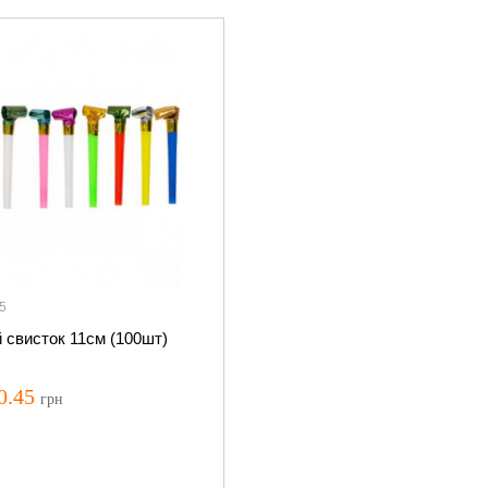
5
 свисток 11см (100шт)
0.45
грн
но мы можем уведомить Вас, когда
ведомить о наличии