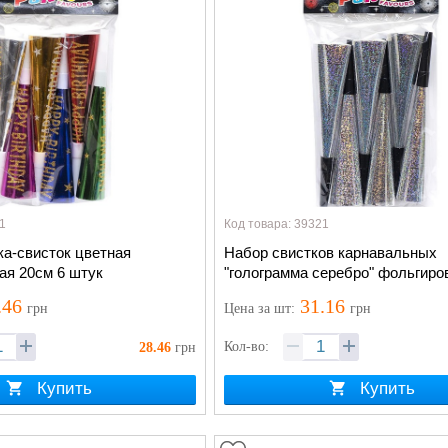
1
Код товара: 39321
ка-свисток цветная
Набор свистков карнавальных
ая 20см 6 штук
"голограмма серебро" фольгир
20см, 6шт
.46
31.16
грн
Цена
за шт
:
грн
Кол-во:
28.46
грн
Купить
Купить