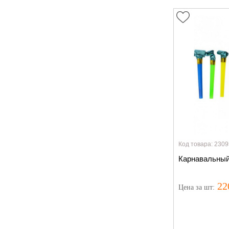
Код товара: 2309
Карнавальный
22
Цена
за шт
:
Нет в наличии
, 
появится:
У