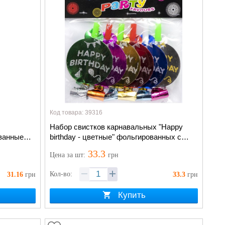
Код товара: 39316
Набор свистков карнавальных "Happy
ованные
birthday - цветные" фольгированных с
кругом микс 6 штук
33.3
Цена
за шт
:
грн
Кол-во:
31.16
грн
33.3
грн
Купить