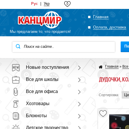
Рус
|
Укр
0
Главная
Оплата, доставка
Мы предлагаем то, что продается!
По
Главная
»
Все
Новые поступления
ДУДОЧКИ, КОЛ
Все для школы
Все для офиса
Сортировка:
Хозтовары
Блокноты
Детское творчество