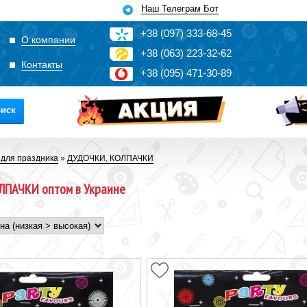
Наш Телеграм Бот
+3
8
(0
9
7)
3
33
-6
8-4
5
О компании
+3
8
(0
63)
2
2
3-3
2-6
2
Контакты
+3
8
(0
95)
4
7
1-3
0-8
9
иск
 для праздника
»
ДУДОЧКИ, КОЛПАЧКИ
ПАЧКИ оптом в Украине