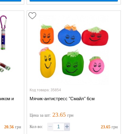
Код товара: 35854
риком и
Мячик-антистресс "Смайл" 6см
23.65
Цена
за шт
:
грн
Кол-во:
20.56
грн
23.65
грн