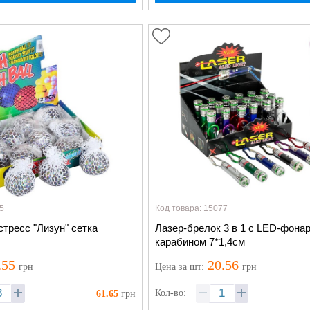
5
Код товара: 15077
тресс "Лизун" сетка
Лазер-брелок 3 в 1 с LED-фона
карабином 7*1,4см
.55
20.56
грн
Цена
за шт
:
грн
Кол-во:
61.65
грн