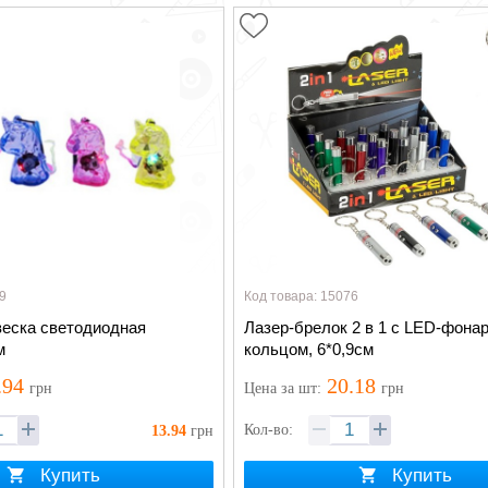
9
Код товара: 15076
веска светодиодная
Лазер-брелок 2 в 1 с LED-фона
м
кольцом, 6*0,9см
.94
20.18
грн
Цена
за шт
:
грн
Кол-во:
13.94
грн
Купить
Купить