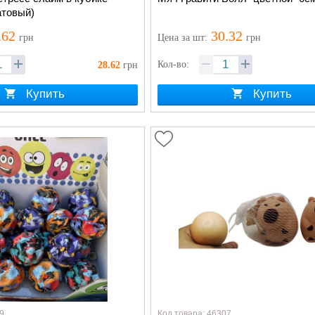
атовый)
.62
30.32
грн
Цена
за шт
:
грн
Кол-во:
28.62
грн
Купить
Купить
9
Код товара: 46307