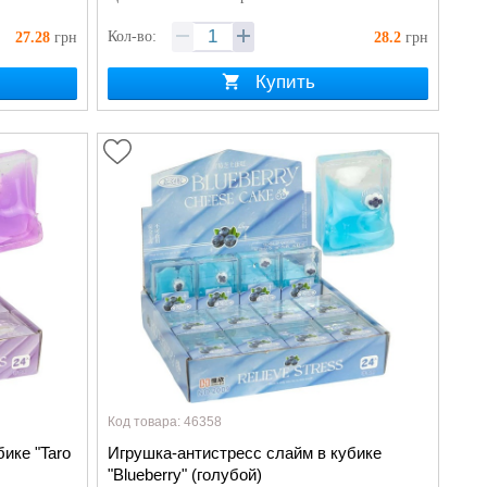
Кол-во:
27.28
грн
28.2
грн
Купить
Код товара: 46358
ике "Taro
Игрушка-антистресс слайм в кубике
"Blueberry" (голубой)