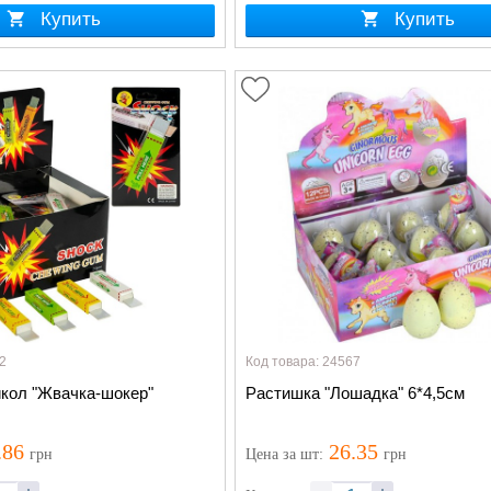
Купить
Купить
2
Код товара: 24567
кол "Жвачка-шокер"
Растишка "Лошадка" 6*4,5см
.86
26.35
грн
Цена
за шт
:
грн