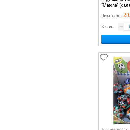
"Matcha" (сал
28
Цена
за шт
:
Кол-во:
Код товара: 4095