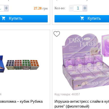
Кол-во:
27.28
грн
Купить
Купить
4
Код товара: 46357
оволомка – кубик Рубика
Игрушка-антистресс слайм в куб
puree" (фиолетовый)