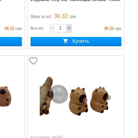
30.32
Цена
за шт
:
грн
Кол-во:
30.32
грн
30.32
грн
Купить
Код товара: 46292