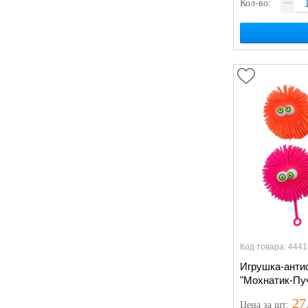
Кол-во:
Код товара: 4441
Игрушка-анти
"Мохнатик-Пу
27
Цена
за шт
: