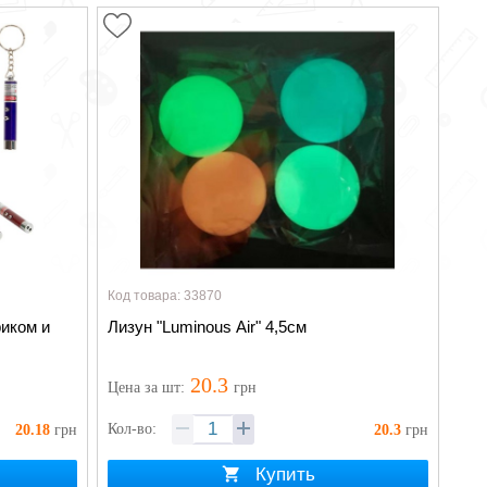
Код товара: 33870
риком и
Лизун "Luminous Air" 4,5см
20.3
Цена
за шт
:
грн
Кол-во:
20.18
грн
20.3
грн
Купить