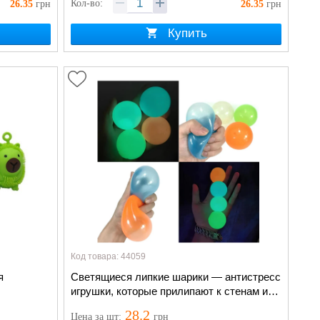
Кол-во:
26.35
грн
26.35
грн
Купить
Код товара: 44059
я
Светящиеся липкие шарики — антистресс
игрушки, которые прилипают к стенам и
светятся ø6,5см
28.2
Цена
за шт
:
грн