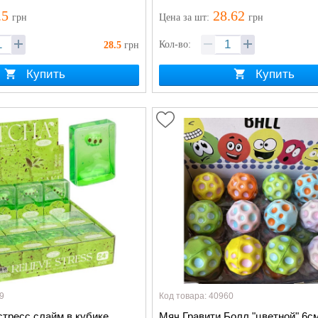
.5
28.62
грн
Цена
за шт
:
грн
Кол-во:
28.5
грн
Купить
Купить
9
Код товара: 40960
стресс слайм в кубике
Мяч Гравити Болл "цветной" 6с