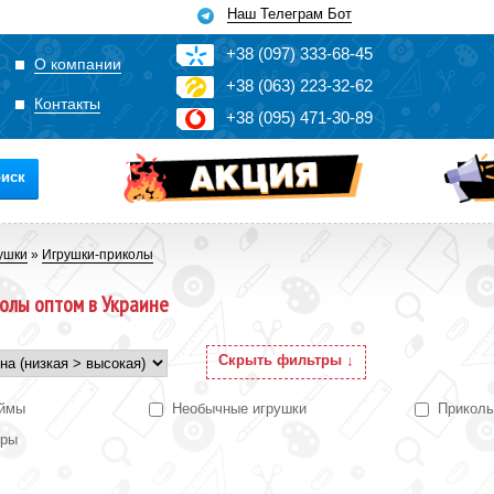
Наш Телеграм Бот
+3
8
(0
9
7)
3
33
-6
8-4
5
О компании
+3
8
(0
63)
2
2
3-3
2-6
2
Контакты
+3
8
(0
95)
4
7
1-3
0-8
9
иск
ушки
»
Игрушки-приколы
олы оптом в Украине
Скрыть фильтры ↓
аймы
Необычные игрушки
Приколы
еры