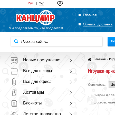
Рус
|
Укр
0
Главная
Оплата, доставка
Мы предлагаем то, что продается!
По
Главная
»
Игр
Новые поступления
Игрушки-прик
Все для школы
Все для офиса
Сортировка:
Хозтовары
Лизуны и сл
Шокеры, лаз
Блокноты
Детское творчество