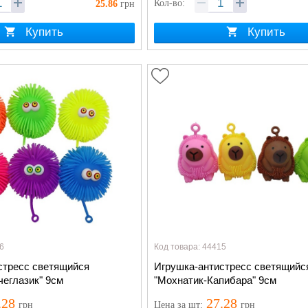
Кол-во:
25.86
грн
Купить
Купить
6
Код товара: 44415
стресс светящийся
Игрушка-антистресс светящийс
чеглазик" 9см
"Мохнатик-Капибара" 9см
.28
27.28
грн
Цена
за шт
:
грн