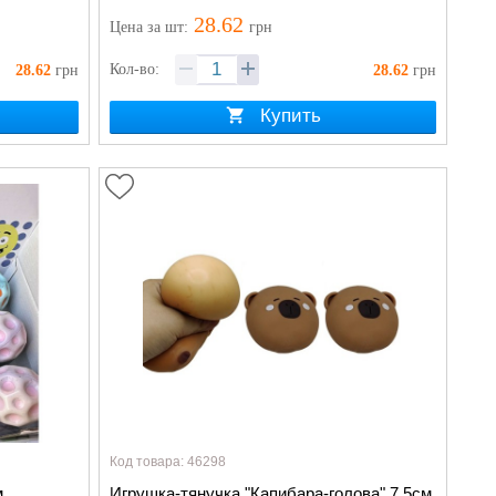
28.62
Цена
за шт
:
грн
Кол-во:
28.62
грн
28.62
грн
Купить
Код товара: 46298
м
Игрушка-тянучка "Капибара-голова" 7,5см