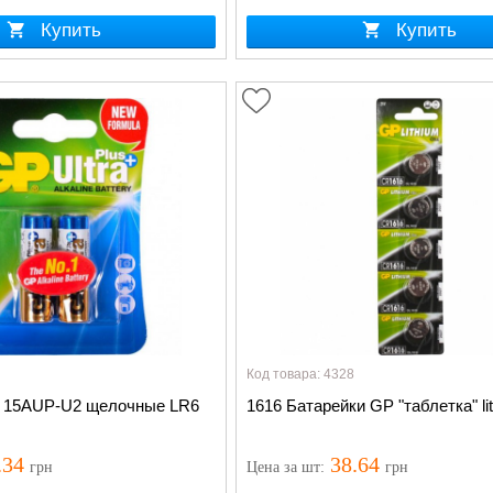
Купить
Купить
Код товара: 4328
15AUP-U2 щелочные LR6
1616 Батарейки GP "таблетка" li
.34
38.64
грн
Цена
за шт
:
грн