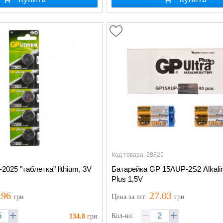
Код товара: 28825
2025 "таблетка" lithium, 3V
Батарейка GP 15АUP-2S2 Alkalin
Plus 1,5V
.96
27.03
грн
Цена
за шт
:
грн
Кол-во:
134.8
грн