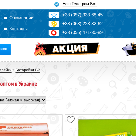
Наш Телеграм Бот
+3
8
(0
9
7)
3
33
-6
8-4
5
О компании
+3
8
(0
63)
2
2
3-3
2-6
2
Контакты
+3
8
(0
95)
4
7
1-3
0-8
9
иск
арейки
»
Батарейки GP
 оптом в Украине