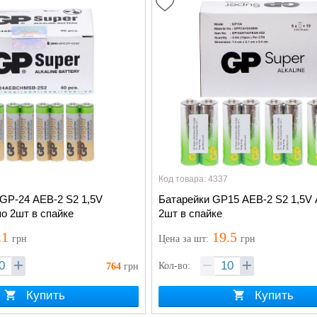
Код товара: 4337
GP-24 АЕВ-2 S2 1,5V
Батарейки GP15 АЕВ-2 S2 1,5V A
по 2шт в спайке
2шт в спайке
.1
19.5
грн
Цена
за шт
:
грн
Кол-во:
764
грн
Купить
Купить