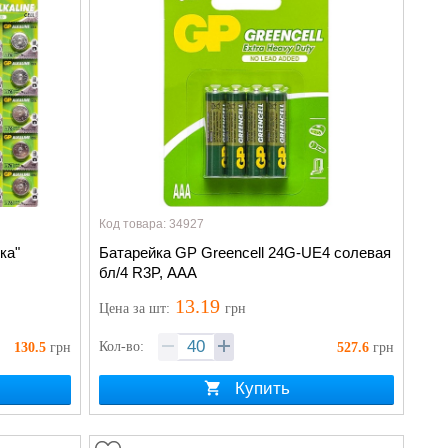
Код товара: 34927
ка"
Батарейка GP Greencell 24G-UE4 солевая
бл/4 R3P, AAA
13.19
Цена
за шт
:
грн
Кол-во:
130.5
грн
527.6
грн
Купить