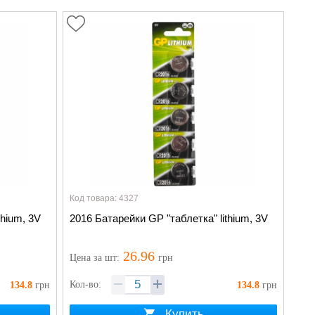
Код товара: 4327
thium, 3V
2016 Батарейки GP "таблетка" lithium, 3V
26.96
Цена
за шт
:
грн
Кол-во:
134.8
грн
134.8
грн
Купить