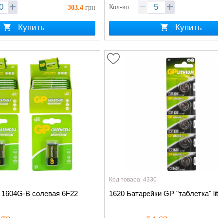
Кол-во:
303.4
грн
Купить
Купить
Код товара: 4330
 1604G-B солевая 6F22
1620 Батарейки GP "таблетка" li