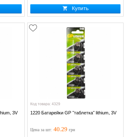
Купить
Код товара: 4329
thium, 3V
1220 Батарейки GP "таблетка" lithium, 3V
40.29
Цена
за шт
:
грн