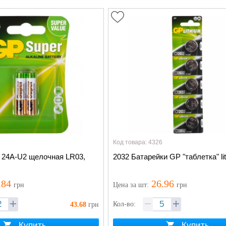
Код товара: 4326
 24A-U2 щелочная LR03,
2032 Батарейки GP "таблетка" li
.84
26.96
грн
Цена
за шт
:
грн
Кол-во:
43.68
грн
Купить
Купить