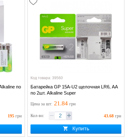
Код товара: 39560
lkaline по
Батарейка GP 15A-U2 щелочная LR6, AA
по 2шт. Alkaline Super
21.84
Цена
за шт
:
грн
Кол-во:
195
грн
43.68
грн
Купить