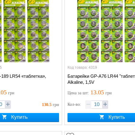
5
Код товара: 4319
-189 LR54 «таблетка»,
Батарейки GP-А76 LR44 "таблет
Alkaline, 1,5V
.05
13.05
грн
Цена
за шт
:
грн
Кол-во:
130.5
грн
Купить
Купить