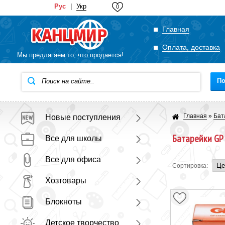
Рус
|
Укр
0
Главная
Оплата, доставка
Мы предлагаем то, что продается!
По
Главная
»
Бат
Новые поступления
Батарейки GP
Все для школы
Все для офиса
Сортировка:
Хозтовары
Блокноты
Детское творчество