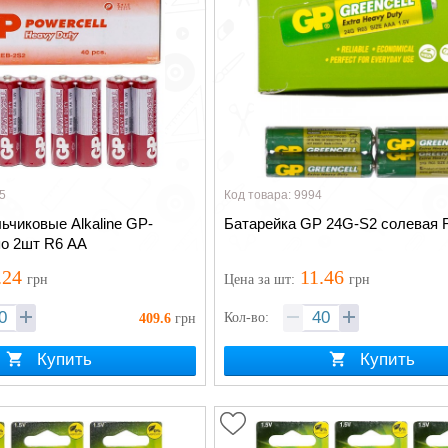
5
Код товара: 9994
ьчиковые Alkaline GP-
Батарейка GP 24G-S2 солевая 
о 2шт R6 AA
.24
11.46
грн
Цена
за шт
:
грн
Кол-во:
409.6
грн
Купить
Купить