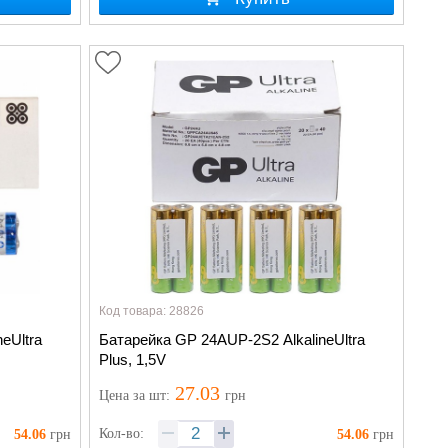
Код товара: 28826
eUltra
Батарейка GP 24АUP-2S2 AlkalineUltra
Plus, 1,5V
27.03
Цена
за шт
:
грн
Кол-во:
54.06
грн
54.06
грн