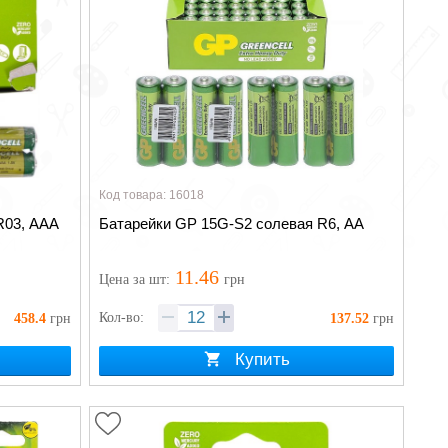
Код товара: 16018
R03, AAA
Батарейки GP 15G-S2 солевая R6, AA
11.46
Цена
за шт
:
грн
Кол-во:
458.4
грн
137.52
грн
Купить