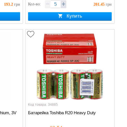
Кол-во:
193.2
грн
201.45
грн
Купить
Код товара: 34885
thium, 3V
Батарейка Toshiba R20 Heavy Duty