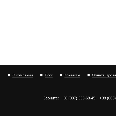
О компании
Блог
Контакты
Оплата, дост
Звоните:
+3
8
(0
9
7)
3
33
-6
8-4
5
,
+3
8
(0
63