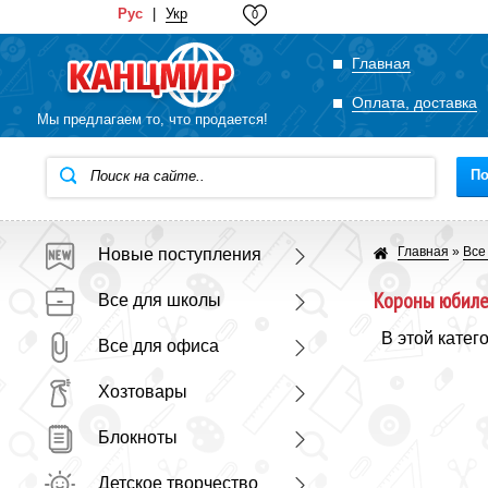
Рус
|
Укр
0
Главная
Оплата, доставка
Мы предлагаем то, что продается!
По
Главная
»
Все
Новые поступления
Короны юбиле
Все для школы
В этой катег
Все для офиса
Хозтовары
Блокноты
Детское творчество