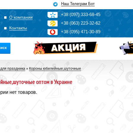
Наш Телеграм Бот
+3
8
(0
9
7)
3
33
-6
8-4
5
О компании
+3
8
(0
63)
2
2
3-3
2-6
2
Контакты
+3
8
(0
95)
4
7
1-3
0-8
9
иск
 для праздника
»
Короны юбилейные,шуточные
йные,шуточные оптом в Украине
ории нет товаров.