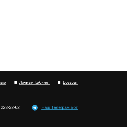
авка
Личный Кабинет
Возврат
)
2
2
3-3
2-6
2
Наш Телеграм Бот