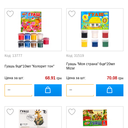
Код: 13777
Код: 31519
Гуашь "Моя страна" 6цв*20мл
Гуашь 9цв*10мл "Колорит тон"
Mizar
68.91
70.08
Цена за шт:
Цена за шт:
грн
грн