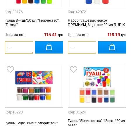
Код: 33176
Код: 42972
Гуашь 8+4цв*10 мл "Творчество",
Набор гуашевых красок
"Гамма"
ПРЕМИУМ, 6 цветов*20 мл RUDIX
115.41
118.19
Цена за шт:
Цена за шт:
грн
грн
Код: 15220
Код: 31524
Гуашь "Яркие пятна" 12цвет*20мл
Гуашь 12цв*16мл "Колорит тон"
Mizar