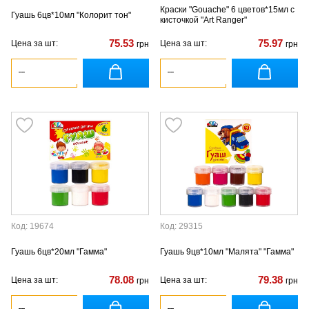
Краски "Gouache" 6 цветов*15мл с
Гуашь 6цв*10мл "Колорит тон"
кисточкой "Art Ranger"
75.53
75.97
Цена за шт:
Цена за шт:
грн
грн
Код: 19674
Код: 29315
Гуашь 6цв*20мл "Гамма"
Гуашь 9цв*10мл "Малята" "Гамма"
78.08
79.38
Цена за шт:
Цена за шт:
грн
грн