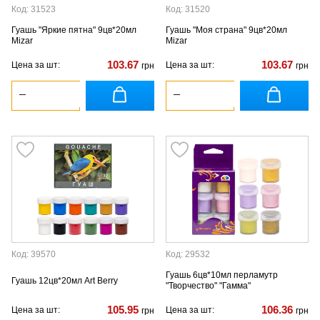
Код: 31523
Код: 31520
Гуашь "Яркие пятна" 9цв*20мл
Гуашь "Моя страна" 9цв*20мл
Mizar
Mizar
103.67
103.67
Цена за шт:
Цена за шт:
грн
грн
Код: 39570
Код: 29532
Гуашь 6цв*10мл перламутр
Гуашь 12цв*20мл Art Berry
"Творчество" "Гамма"
105.95
106.36
Цена за шт:
Цена за шт:
грн
грн