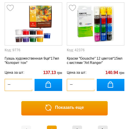
Код: 9776
Код: 42376
Гуашь художественная 9цв*17мл
Краски "Gouache" 12 цветов*15мл
"Колорит тон"
с кистями "Art Ranger"
137.13
140.94
Цена за шт:
Цена за шт:
грн
грн
Показать еще