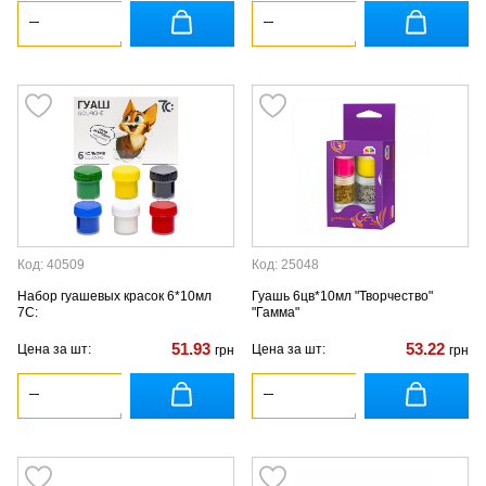
Код: 40509
Код: 25048
Набор гуашевых красок 6*10мл
Гуашь 6цв*10мл "Творчество"
7С:
"Гамма"
51.93
53.22
Цена за шт:
Цена за шт:
грн
грн