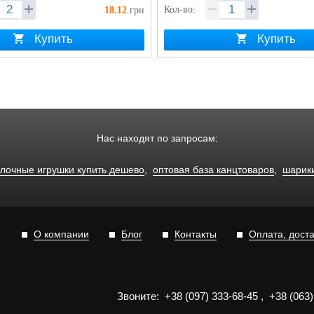
Кол-во:
18.12
грн
Купить
Купить
Нас находят по запросам:
лочные игрушки купить дешево
,
оптовая база канцтоваров
,
шарики
О компании
Блог
Контакты
Оплата, дост
Звоните:
+3
8
(0
9
7)
3
33
-6
8-4
5
,
+3
8
(0
63