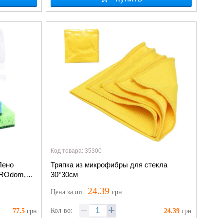
Код товара: 35300
Пено
Тряпка из микрофибры для стекла
PROdom,
30*30см
24.39
Цена
за шт
:
грн
Кол-во:
77.5
грн
24.39
грн