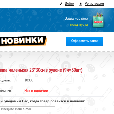
Войти
Регистрация
Ваша корзина
пока пуста
Оформить заказ
япка маленькая 23*30см в рулоне (9м=30шт)
одель:
10335
аличие:
Нет в наличии
ы уведомим Вас, когда товар появится в наличии: