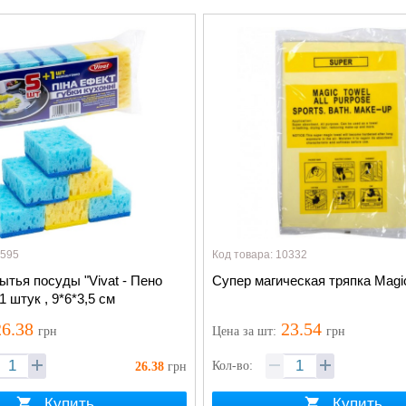
5595
Код товара: 10332
ытья посуды "Vivat - Пено
Супер магическая тряпка Magi
 штук , 9*6*3,5 см
6.38
23.54
грн
Цена
за шт
:
грн
Кол-во:
26.38
грн
Купить
Купить