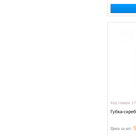
Код товара: 1
Губка-скреб
9
Цена
за шт
: