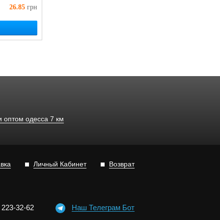
26.85
грн
 оптом одесса 7 км
авка
Личный Кабинет
Возврат
)
2
2
3-3
2-6
2
Наш Телеграм Бот