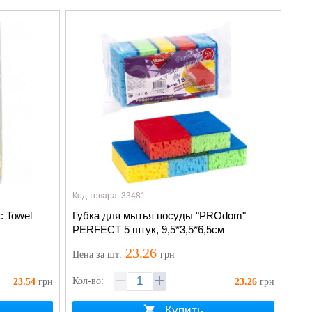
Код товара: 33481
c Towel
Губка для мытья посуды "PROdom"
PERFECT 5 штук, 9,5*3,5*6,5см
23.26
Цена
за шт
:
грн
Кол-во:
23.54
грн
23.26
грн
Купить