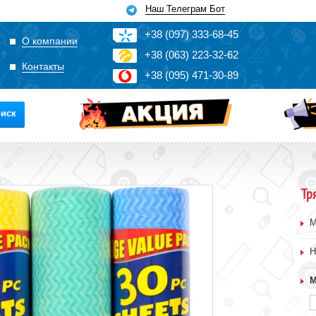
Наш Телеграм Бот
+3
8
(0
9
7)
3
33
-6
8-4
5
О компании
+3
8
(0
63)
2
2
3-3
2-6
2
Контакты
+3
8
(0
95)
4
7
1-3
0-8
9
иск
Тр
М
Н
М