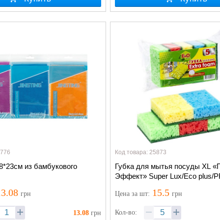
4776
Код товара: 25873
8*23см из бамбукового
Губка для мытья посуды XL «
Эффект» Super Lux/Eco plus/
9*6*3см
3.08
15.5
грн
Цена
за шт
:
грн
Кол-во:
13.08
грн