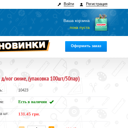
Войти
Регистрация
Ваша корзина
пока пуста
Оформить заказ
 д/ног синие, (упаковка 100шт/50пар)
ь:
10423
ие:
Есть в наличии
а шт:
131.45 грн.