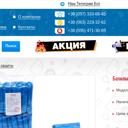
Наш Телеграм Бот
+3
8
(0
9
7)
3
33
-6
8-4
5
О компании
+3
8
(0
63)
2
2
3-3
2-6
2
авка
Контакты
+3
8
(0
95)
4
7
1-3
0-8
9
Поиск
й защиты
Бахилы
Модел
Налич
Цена з