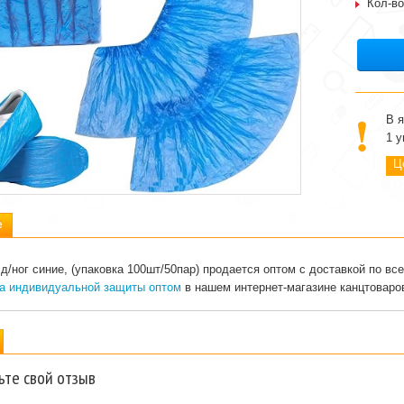
Кол-во
В я
1 у
Це
е
д/ног синие, (упаковка 100шт/50пар) продается оптом с доставкой по в
а индивидуальной защиты оптом
в нашем интернет-магазине канцтоваро
ьте свой отзыв