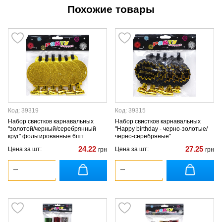
Похожие товары
Код: 39319
Код: 39315
Набор свистков карнавальных
Набор свистков карнавальных
"золотой/черный/серебрянный
"Happy birthday - черно-золотые/
круг" фольгированные 6шт
черно-серебряные"
фольгированных с кругом микс 6
24.22
27.25
Цена за шт:
Цена за шт:
грн
грн
штук