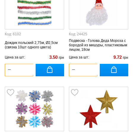
Код: 6102
Код: 24425
Подвеска - Голова Деда Мороза с
Дождик польский 2,75м, Ø2,5см
бородой из мишуры, пластиковым
(связка 10шт одного цвета)
лицом, 18см
3.50
9.72
Цена за шт:
Цена за шт:
грн
грн