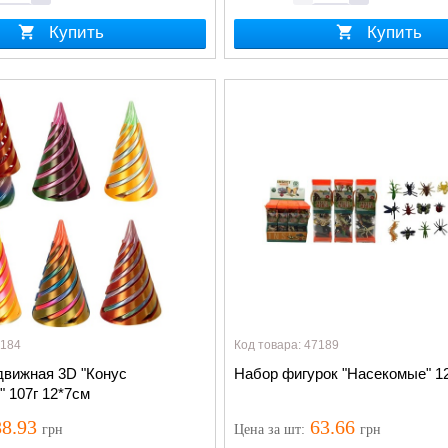
Купить
Купить
3184
Код товара: 47189
движная 3D "Конус
Набор фигурок "Насекомые" 1
 107г 12*7см
8.93
63.66
грн
Цена
за шт
:
грн