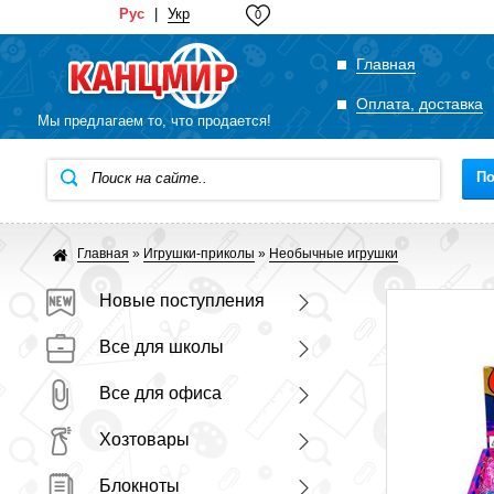
Рус
|
Укр
0
Главная
Оплата, доставка
Мы предлагаем то, что продается!
По
Главная
»
Игрушки-приколы
»
Необычные игрушки
Новые поступления
Все для школы
Все для офиса
Хозтовары
Блокноты