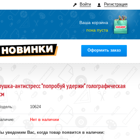
Войти
Регистрация
Ваша корзина
пока пуста
Оформить заказ
рушка-антистресс "попробуй удержи" голографическая
см
одель:
10624
аличие:
Нет в наличии
ы уведомим Вас, когда товар появится в наличии: