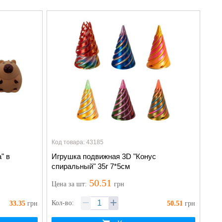
Код товара: 43185
" в
Игрушка подвижная 3D "Конус
спиральный" 35г 7*5см
50.51
Цена
за шт
:
грн
Кол-во:
33.35
грн
50.51
грн