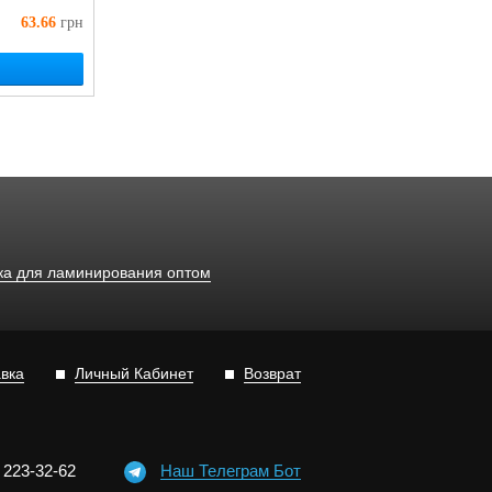
63.66
грн
ка для ламинирования оптом
авка
Личный Кабинет
Возврат
)
2
2
3-3
2-6
2
Наш Телеграм Бот