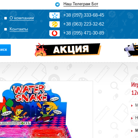
Наш Телеграм Бот
+3
8
(0
9
7)
3
33
-6
8-4
5
О компании
+3
8
(0
63)
2
2
3-3
2-6
2
Контакты
+3
8
(0
95)
4
7
1-3
0-8
9
иск
Иг
12
М
Н
М