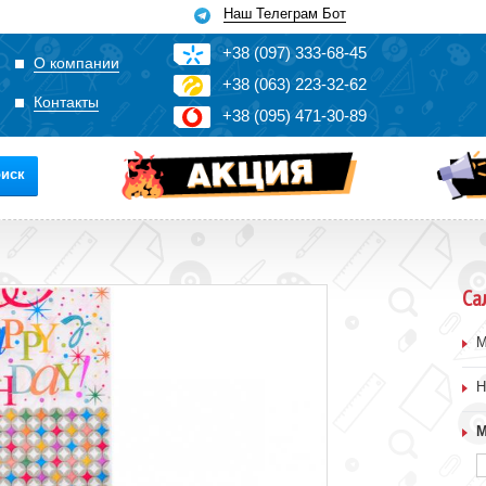
Наш Телеграм Бот
+3
8
(0
9
7)
3
33
-6
8-4
5
О компании
+3
8
(0
63)
2
2
3-3
2-6
2
Контакты
+3
8
(0
95)
4
7
1-3
0-8
9
иск
Са
М
Н
М