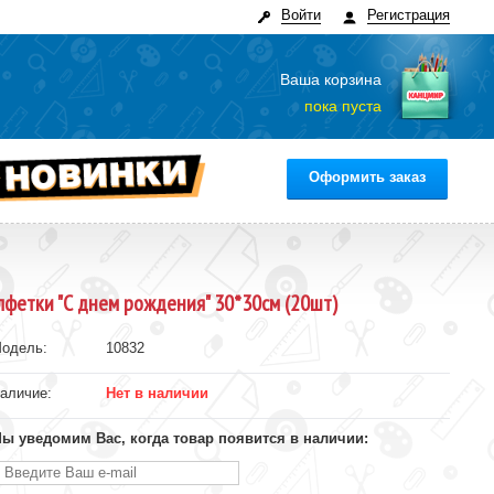
Войти
Регистрация
Ваша корзина
пока пуста
Оформить заказ
лфетки "С днем рождения" 30*30см (20шт)
одель:
10832
аличие:
Нет в наличии
ы уведомим Вас, когда товар появится в наличии: