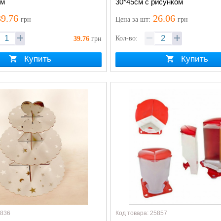
см
30*45см с рисунком
9.76
26.06
грн
Цена
за шт
:
грн
Кол-во:
39.76
грн
Купить
Купить
0836
Код товара: 25857