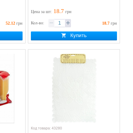
18.7
Цена
за шт
:
грн
Кол-во:
52.12
грн
18.7
грн
Купить
Код товара: 43280