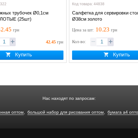
9322
Код товара: 44838
жных трубочек Ø0,1см
Салфетка для сервировки сто
ОЛОТЫЕ (25шт)
Ø38см золото
2.45
10.23
грн
Цена
за шт
:
грн
Кол-во:
42.45
грн
Купить
Купить
Нас находят по запросам:
онная оптом
,
большой набор для рисования оптом
,
бумага а4 опт