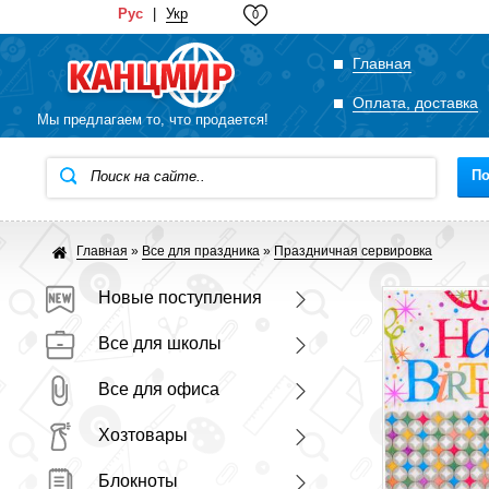
Рус
|
Укр
0
Главная
Оплата, доставка
Мы предлагаем то, что продается!
По
Главная
»
Все для праздника
»
Праздничная сервировка
Новые поступления
Все для школы
Все для офиса
Хозтовары
Блокноты