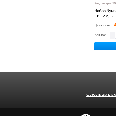
Код товара: 3
Набор бума
L19,5см, З
4
Цена
за шт
:
Кол-во:
фотобумага рул