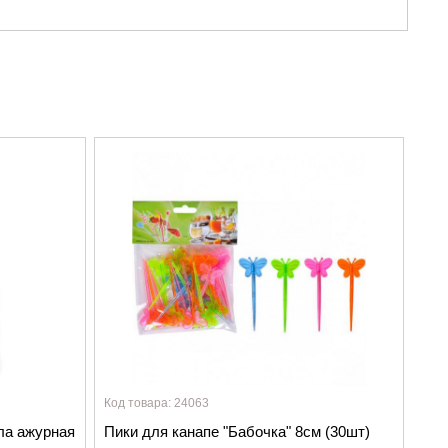
Код товара: 24063
ла ажурная
Пики для канапе "Бабочка" 8см (30шт)