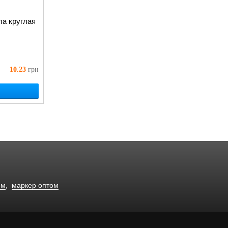
ла круглая
10.23
грн
ом
,
маркер оптом