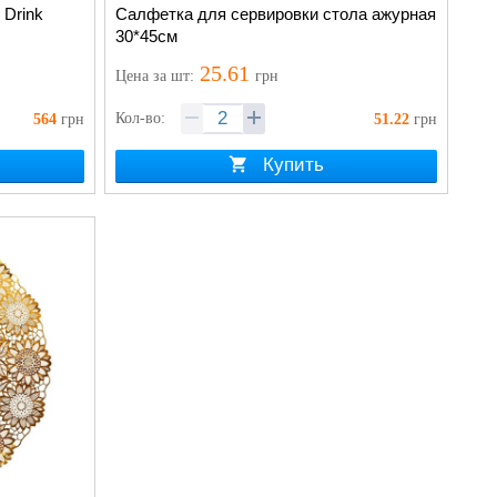
 Drink
Салфетка для сервировки стола ажурная
30*45см
25.61
Цена
за шт
:
грн
Кол-во:
564
грн
51.22
грн
Купить