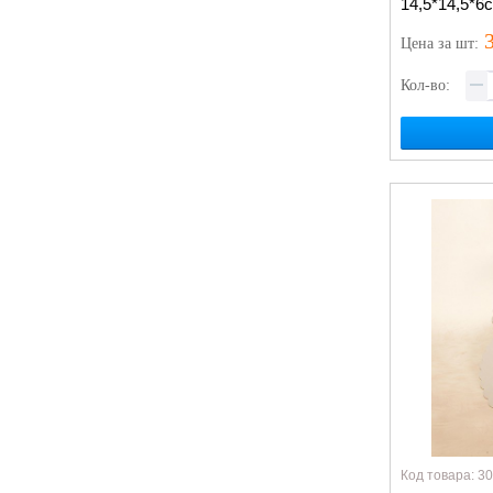
14,5*14,5*6
3
Цена
за шт
:
Кол-во:
Код товара: 3