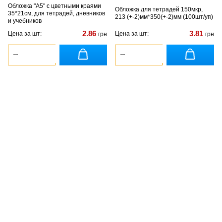
Обложка "А5" с цветными краями
Обложка для тетрадей 150мкр,
35*21см, для тетрадей, дневников
213 (+-2)мм*350(+-2)мм (100шт/уп)
и учебников
2.86
3.81
Цена за шт:
Цена за шт:
грн
грн