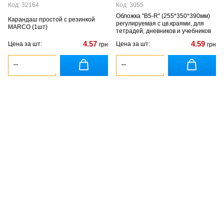
Код: 32164
Код: 3055
Обложка "В5-R" (255*350*390мм)
Карандаш простой с резинкой
регулируемая с цв.краями, для
MARCO (1шт)
тетрадей, дневников и учебников
4.57
4.59
Цена за шт:
Цена за шт:
грн
грн