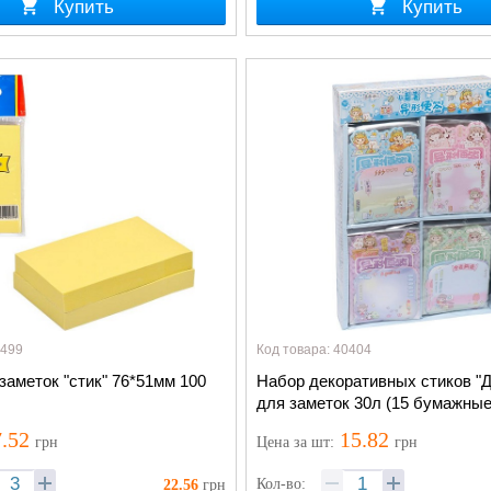
Купить
Купить
5499
Код товара: 40404
заметок "стик" 76*51мм 100
Набор декоративных стиков "Д
для заметок 30л (15 бумажные
самоклеющиеся)
.52
15.82
грн
Цена
за шт
:
грн
Кол-во:
22.56
грн