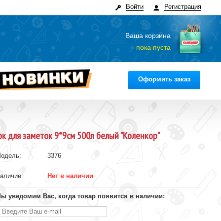
Войти
Регистрация
Ваша корзина
пока пуста
Оформить заказ
ок для заметок 9*9см 500л белый "Коленкор"
одель:
3376
аличие:
Нет в наличии
ы уведомим Вас, когда товар появится в наличии: