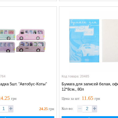
8764
Код товара: 20485
адка 5шт. "Автобус-Коты"
Бумага для записей белая, оф
12*8см., 80л
4.25
11.65
грн
Цена
за шт
:
грн
Кол-во:
24.25
грн