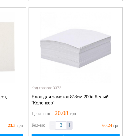
Код товара: 3373
сет,
Блок для заметок 8*8см 200л белый
"Коленкор"
20.08
Цена
за шт
:
грн
Кол-во:
23.3
грн
60.24
грн