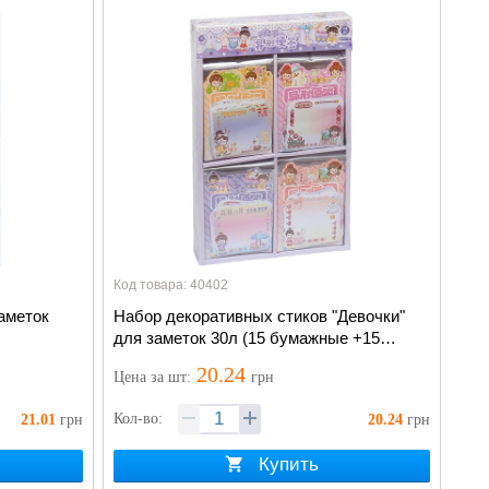
Код товара: 40402
аметок
Набор декоративных стиков "Девочки"
для заметок 30л (15 бумажные +15
самоклеющиеся)
20.24
Цена
за шт
:
грн
Кол-во:
21.01
грн
20.24
грн
Купить