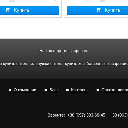
Купить
Купить
Нас находят по запросам:
я купить оптом
,
хлопушки оптом
,
купить хозяйственные товары ки
О компании
Блог
Контакты
Оплата, дост
Звоните:
+3
8
(0
9
7)
3
33
-6
8-4
5
,
+3
8
(0
63