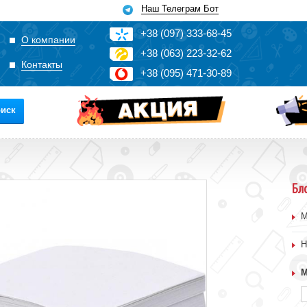
Наш Телеграм Бот
+3
8
(0
9
7)
3
33
-6
8-4
5
О компании
+3
8
(0
63)
2
2
3-3
2-6
2
Контакты
+3
8
(0
95)
4
7
1-3
0-8
9
иск
Бл
М
Н
М