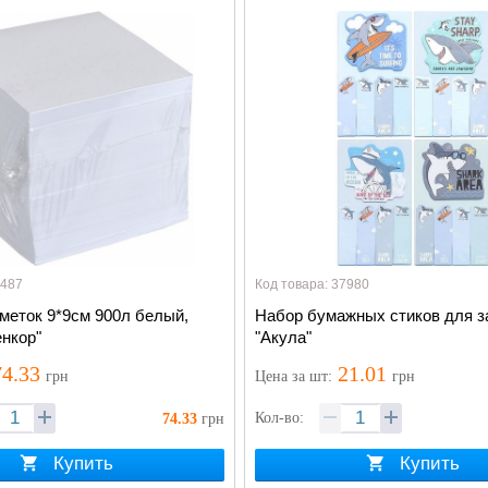
0487
Код товара: 37980
меток 9*9см 900л белый,
Набор бумажных стиков для з
нкор"
"Акула"
4.33
21.01
грн
Цена
за шт
:
грн
Кол-во:
74.33
грн
Купить
Купить