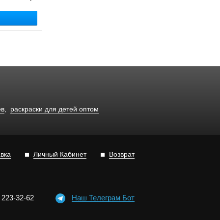
ев
,
раскраски для детей оптом
авка
Личный Кабинет
Возврат
)
2
2
3-3
2-6
2
Наш Телеграм Бот