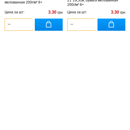
21*29,5см, бумага мелованная
мелованная 200г/м² 8+
200г/м² 8+
3.30
3.30
Цена за шт:
Цена за шт:
грн
грн