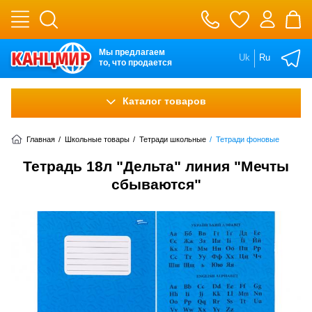
Мы предлагаем
Uk
Ru
то, что продается
Каталог товаров
Главная
/
Школьные товары
/
Тетради школьные
/
Тетради фоновые
Тетрадь 18л "Дельта" линия "Мечты
сбываются"