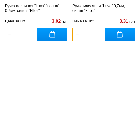
Ручка масляная "Luva" "волна"
Ручка масляная "Luva" 0,7мм,
0,7мм, синяя "Ellott"
синяя "Ellott"
3.02
3.31
Цена за шт:
Цена за шт:
грн
грн