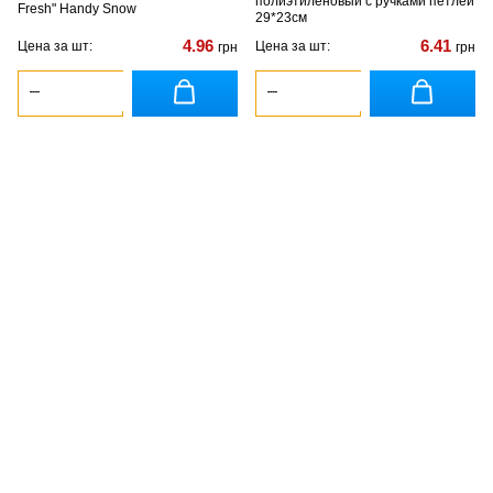
полиэтиленовый с ручками петлей
Fresh" Handy Snow
29*23см
4.96
6.41
Цена за шт:
Цена за шт:
грн
грн