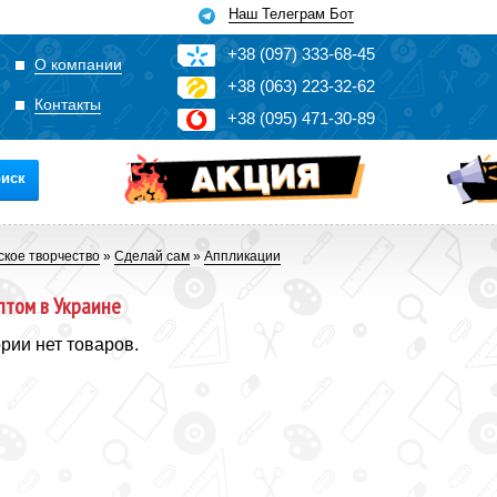
Наш Телеграм Бот
+3
8
(0
9
7)
3
33
-6
8-4
5
О компании
+3
8
(0
63)
2
2
3-3
2-6
2
Контакты
+3
8
(0
95)
4
7
1-3
0-8
9
иск
ское творчество
»
Сделай сам
»
Аппликации
птом в Украине
ории нет товаров.