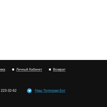
авка
Личный Кабинет
Возврат
)
2
2
3-3
2-6
2
Наш Телеграм Бот