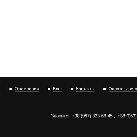
О компании
Блог
Контакты
Оплата, дост
Звоните:
+3
8
(0
9
7)
3
33
-6
8-4
5
,
+3
8
(0
63