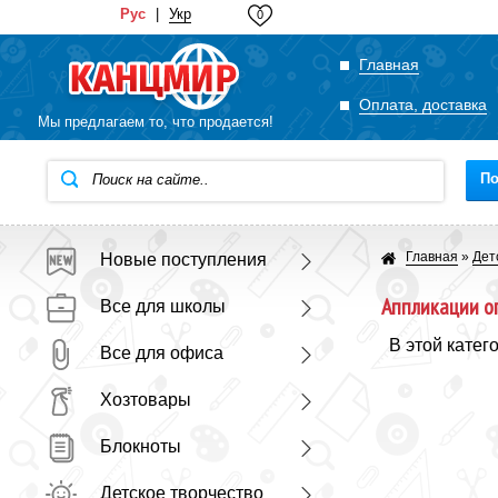
Рус
|
Укр
0
Главная
Оплата, доставка
Мы предлагаем то, что продается!
По
Главная
»
Дет
Новые поступления
Аппликации о
Все для школы
В этой катег
Все для офиса
Хозтовары
Блокноты
Детское творчество