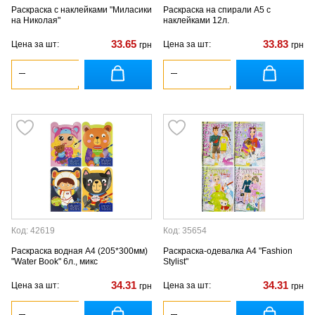
Раскраска с наклейками "Миласики
Раскраска на спирали А5 с
на Николая"
наклейками 12л.
33.65
33.83
Цена за шт:
Цена за шт:
грн
грн
Код: 42619
Код: 35654
Раскраска водная А4 (205*300мм)
Раскраска-одевалка А4 "Fashion
"Water Book" 6л., микс
Stylist"
34.31
34.31
Цена за шт:
Цена за шт:
грн
грн