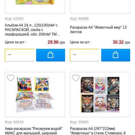
Код: 42033
Код: 46988
Альбом А4 24 л., 120(100)г/м² с
Раскраска А4 "Животный мир" 12
РАСКРАСКОЙ, скоба с
листов
перфорацией, обл. 200г/м² ТМ
Тетрада
29.96
30.32
Цена за шт:
Цена за шт:
грн
грн
Код: 42618
Код: 38860
Аква-раскраска "Рисируем водой"
Раскраска А4 (297*210мм)
МИКС для малышей, широкий
"Животные" в стиле Стимпанк, 8