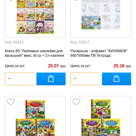
Код: 40422
Код: 42617
Книга В5 "Любимые наклейки для
Раскраска - алфавит "КИЛИМОК"
малышей" микс, 8стр + 2л наклеек
980*680мм ТМ Тетрада
25.07
25.16
Цена за шт:
Цена за шт:
грн
грн