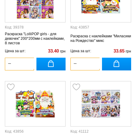
Код: 39378
Код: 43857
Раскраска "LolliPOP girls - для
Раскраска с наклейками "Миласики
девочек" 200*200мм с наклейками,
на Рождество" микс
8 листов
33.40
33.65
Цена за шт:
Цена за шт:
грн
грн
Код: 43856
Код: 41112