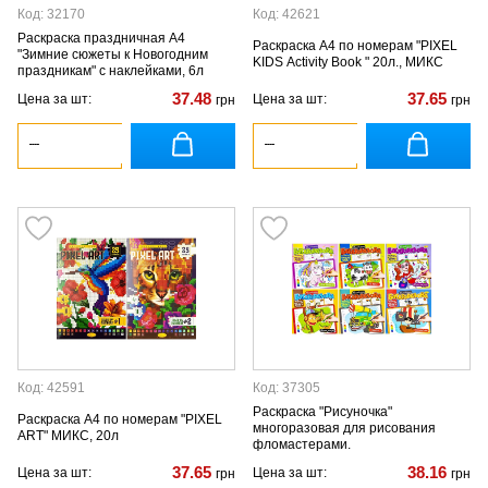
Код: 32170
Код: 42621
Раскраска праздничная А4
Раскраска А4 по номерам "PIXEL
"Зимние сюжеты к Новогодним
KIDS Activity Book " 20л., МИКС
праздникам" с наклейками, 6л
37.48
37.65
Цена за шт:
Цена за шт:
грн
грн
Код: 42591
Код: 37305
Раскраска "Рисуночка"
Раскраска А4 по номерам "PIXEL
многоразовая для рисования
ART" МИКС, 20л
фломастерами.
37.65
38.16
Цена за шт:
Цена за шт:
грн
грн