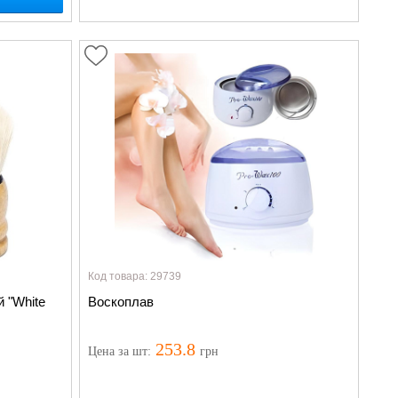
Код товара: 29739
 "White
Воскоплав
253.8
Цена
за шт
:
грн
 Вас, когда
Нет в наличии
, но мы можем уведомить Вас, когда
появится: