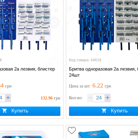
8
Код товара: 44618
зовая 2а лезвия, блистер
Бритва одноразовая 2а лезвия,
24шт
54
6.22
грн
Цена
за шт
:
грн
Кол-во:
132.96
грн
Купить
Купить