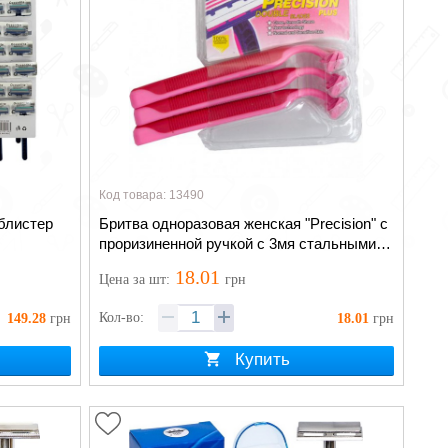
Код товара: 13490
 блистер
Бритва одноразовая женская "Precision" с
проризиненной ручкой с 3мя стальными
лезвиями
18.01
Цена
за шт
:
грн
Кол-во:
149.28
грн
18.01
грн
Купить