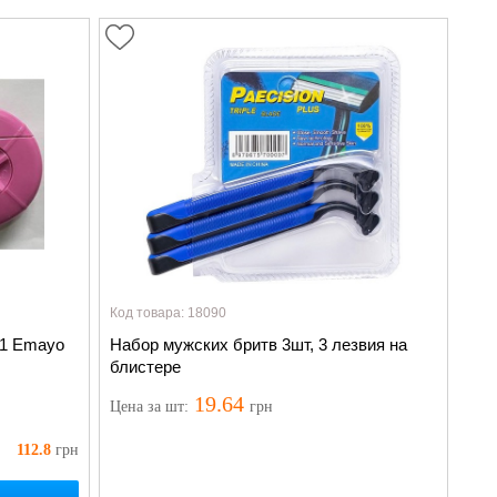
Код товара: 18090
в1 Emayo
Набор мужских бритв 3шт, 3 лезвия на
блистере
19.64
Цена
за шт
:
грн
Нет в наличии
, но мы можем уведомить Вас, когда
появится:
112.8
грн
Уведомить о наличии