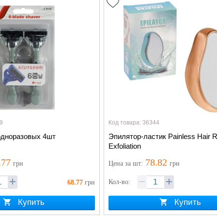
9
Код товара: 36344
одноразовых 4шт
Эпилятор-ластик Painless Hair 
Exfoliation
.77
78.82
грн
Цена
за шт
:
грн
Кол-во:
68.77
грн
Купить
Купить