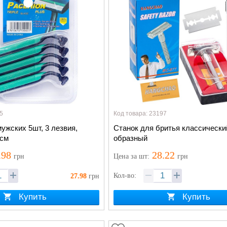
5
Код товара: 23197
ужских 5шт, 3 лезвия,
Станок для бритья классический
0см
образный
.98
28.22
грн
Цена
за шт
:
грн
Кол-во:
27.98
грн
Купить
Купить