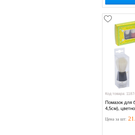
Код товара: 1187
Помазок для б
4,5см), цветн
21
Цена
за шт
:
Нет в наличии
, 
появится: