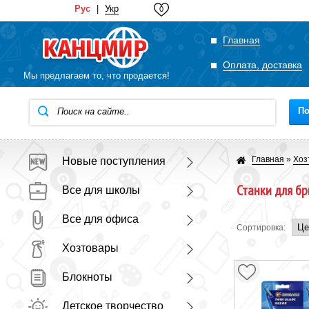
Рус
|
Укр
0
Главная
Оплата, доставка
Мы предлагаем то, что продается!
По
Главная
»
Хоз
Новые поступления
Станки для бр
Все для школы
Все для офиса
Сортировка:
Хозтовары
Блокноты
Детское творчество