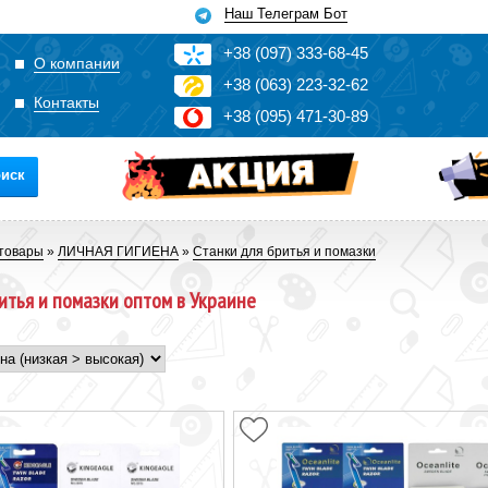
Наш Телеграм Бот
+3
8
(0
9
7)
3
33
-6
8-4
5
О компании
+3
8
(0
63)
2
2
3-3
2-6
2
Контакты
+3
8
(0
95)
4
7
1-3
0-8
9
иск
товары
»
ЛИЧНАЯ ГИГИЕНА
»
Станки для бритья и помазки
итья и помазки оптом в Украине