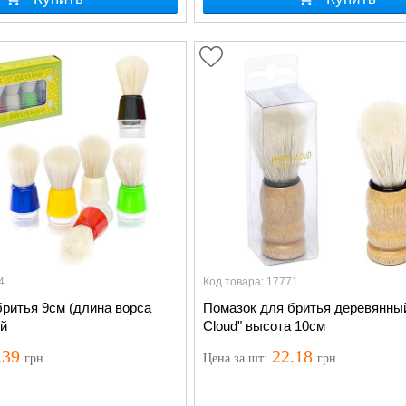
4
Код товара: 17771
ритья 9см (длина ворса
Помазок для бритья деревянный
ой
Cloud" высота 10см
.39
22.18
грн
Цена
за шт
:
грн
но мы можем уведомить Вас, когда
Нет в наличии
, но мы можем уведомить
появится: