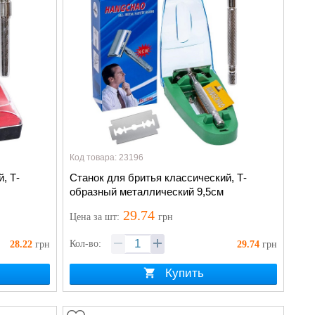
Код товара: 23196
, Т-
Станок для бритья классический, Т-
образный металлический 9,5см
29.74
Цена
за шт
:
грн
Кол-во:
28.22
грн
29.74
грн
Купить