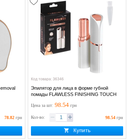
Код товара: 36346
Removal
Эпилятор для лица в форме губной
помады FLAWLESS FINISHING TOUCH
98.54
Цена
за шт
:
грн
Кол-во:
78.82
грн
98.54
грн
Купить