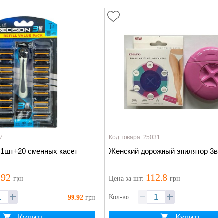
7
Код товара: 25031
 1шт+20 сменных касет
Женский дорожный эпилятор 3
.92
112.8
грн
Цена
за шт
:
грн
Кол-во:
99.92
грн
Купить
Купить