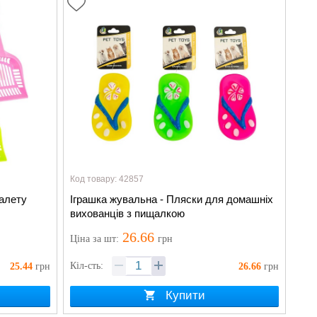
Код товару: 42857
уалету
Іграшка жувальна - Пляски для домашніх
вихованців з пищалкою
26.66
Ціна
за шт
:
грн
Кіл-сть:
25.44
грн
26.66
грн
Купити