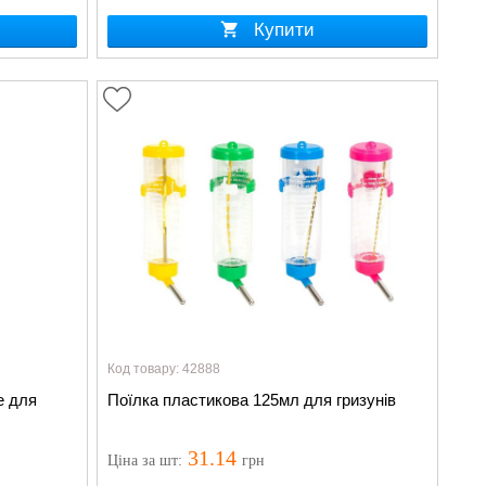
Купити
Код товару: 42888
е для
Поїлка пластикова 125мл для гризунів
31.14
Ціна
за шт
:
грн