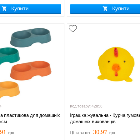
Купити
Купити
4
Код товару: 42856
на пластикова для домашніх
Іграшка жувальна - Курча гумов
5см
домашніх вихованців
.91
30.97
грн
Ціна
за шт
:
грн