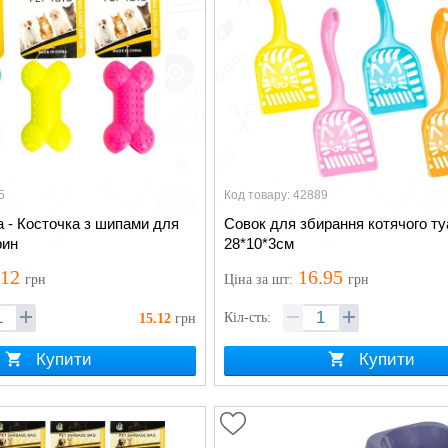
5
Код товару: 42889
а - Косточка з шипами для
Совок для збирання котячого т
рин
28*10*3см
.12
16.95
грн
Ціна
за шт
:
грн
Кіл-сть:
15.12
грн
Купити
Купити