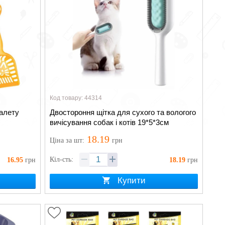
Код товару: 44314
уалету
Двостороння щітка для сухого та вологого
вичісування собак і котів 19*5*3см
18.19
Ціна
за шт
:
грн
Кіл-сть:
16.95
грн
18.19
грн
Купити