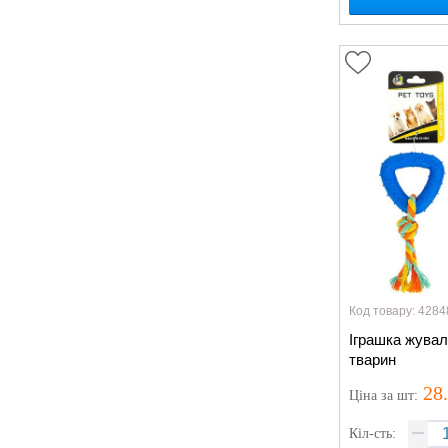
Код товару: 4284
Іграшка жувал
тварин
28
Ціна
за шт
:
Кіл-сть: