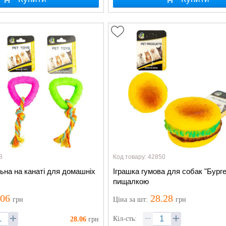
8
Код товару: 42850
ьна на канаті для домашніх
Іграшка гумова для собак "Бурге
пищалкою
.06
28.28
грн
Ціна
за шт
:
грн
Кіл-сть:
28.06
грн