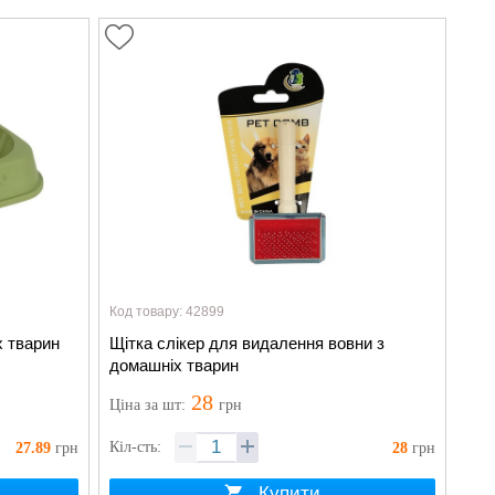
Код товару: 42899
 тварин
Щітка слікер для видалення вовни з
домашніх тварин
28
Ціна
за шт
:
грн
Кіл-сть:
27.89
грн
28
грн
Купити