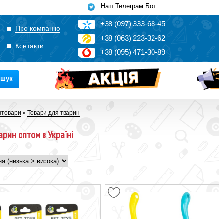
Наш Телеграм Бот
+3
8
(0
9
7)
3
33
-6
8-4
5
Про компанію
+3
8
(0
63)
2
2
3-3
2-6
2
Контакти
+3
8
(0
95)
4
7
1-3
0-8
9
ошук
птовари
»
Товари для тварин
арин оптом в Україні