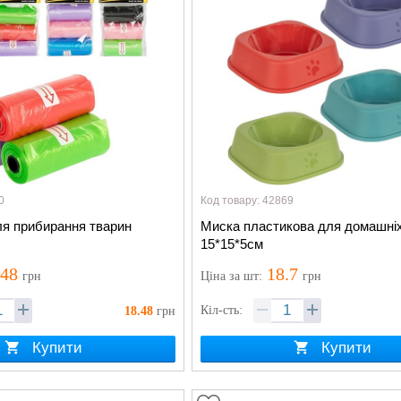
0
Код товару: 42869
ля прибирання тварин
Миска пластикова для домашніх
15*15*5см
.48
18.7
грн
Ціна
за шт
:
грн
Кіл-сть:
18.48
грн
Купити
Купити