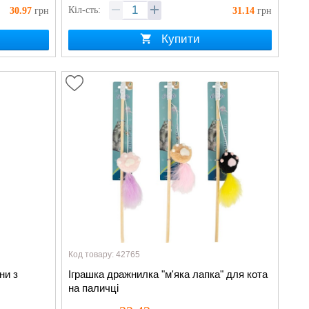
Кіл-сть:
30.97
грн
31.14
грн
Купити
Код товару: 42765
ни з
Іграшка дражнилка "м'яка лапка" для кота
на паличці