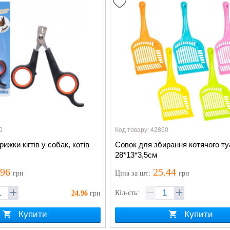
0
Код товару: 42890
ижки кігтів у собак, котів
Совок для збирання котячого т
28*13*3,5см
.96
25.44
грн
Ціна
за шт
:
грн
Кіл-сть:
24.96
грн
Купити
Купити