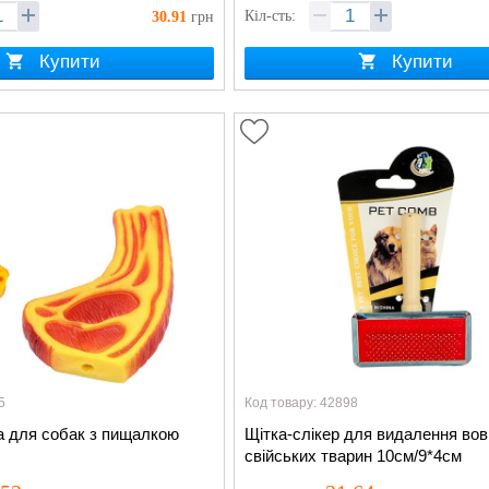
Кіл-сть:
30.91
грн
Купити
Купити
5
Код товару: 42898
а для собак з пищалкою
Щітка-слікер для видалення вов
свійських тварин 10см/9*4см