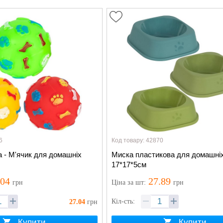
6
Код товару: 42870
а - М'ячик для домашніх
Миска пластикова для домашніх
17*17*5см
.04
27.89
грн
Ціна
за шт
:
грн
Кіл-сть:
27.04
грн
Купити
Купити