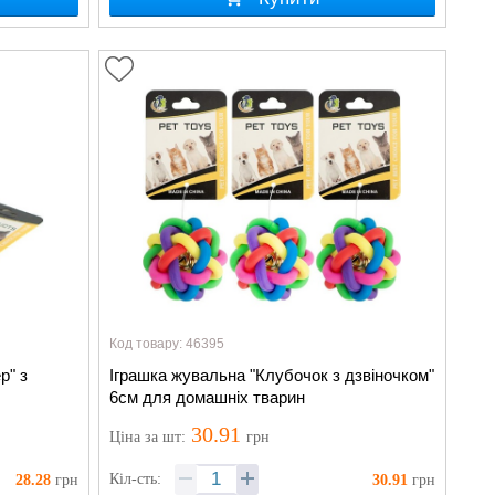
Код товару: 46395
р" з
Іграшка жувальна "Клубочок з дзвіночком"
6см для домашніх тварин
30.91
Ціна
за шт
:
грн
Кіл-сть:
28.28
грн
30.91
грн