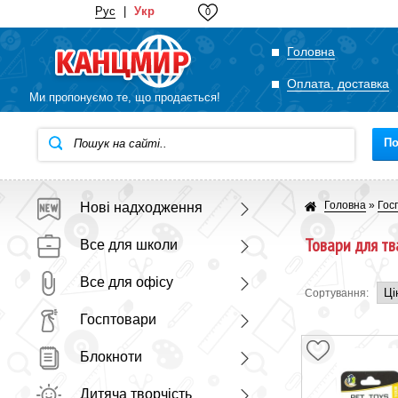
Рус
|
Укр
0
Головна
Оплата, доставка
Ми пропонуємо те, що продається!
П
Головна
»
Гос
Нові надходження
Товари для тв
Все для школи
Все для офісу
Сортування:
Госптовари
Блокноти
Дитяча творчість