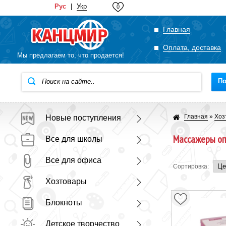
Рус
|
Укр
0
Главная
Оплата, доставка
Мы предлагаем то, что продается!
По
Главная
»
Хоз
Новые поступления
Массажеры оп
Все для школы
Все для офиса
Сортировка:
Хозтовары
Блокноты
Детское творчество