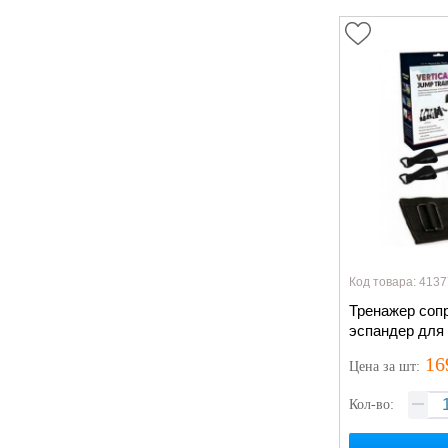
Код товара: 4137
Тренажер соп
эспандер для 
16
Цена
за шт
:
Кол-во: