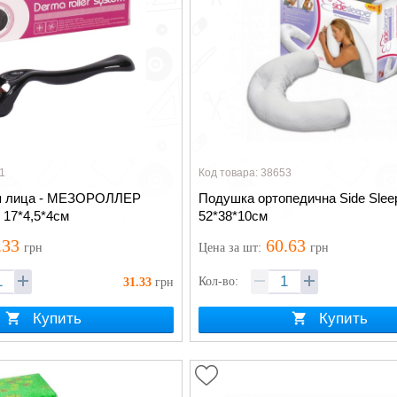
1
Код товара: 38653
я лица - МЕЗОРОЛЛЕР
Подушка ортопедична Side Sleep
17*4,5*4см
52*38*10см
.33
60.63
грн
Цена
за шт
:
грн
Кол-во:
31.33
грн
Купить
Купить