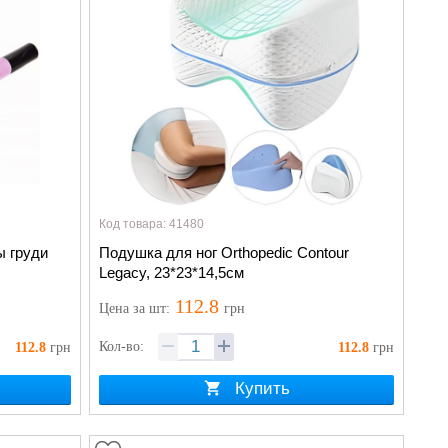
Код товара: 41480
 груди
Подушка для ног Orthopedic Contour
Legacy, 23*23*14,5см
112.8
Цена
за шт
:
грн
Кол-во:
112.8
грн
112.8
грн
Купить