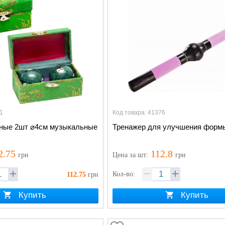
1
Код товара: 41376
ные 2шт ⌀4см музыкальные
Тренажер для улучшения формы
2.75
112.8
грн
Цена
за шт
:
грн
Кол-во:
112.75
грн
Купить
Купить