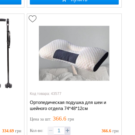
Код товара: 43577
Ортопедическая подушка для шеи и
шейного отдела 74*48*12см
366.6
Цена
за шт
:
грн
Кол-во:
334.69
грн
366.6
грн