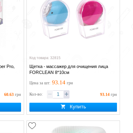
Код товара: 32815
er Pro,
Щетка - массажер для очищения лица
FORCLEAN 8*10см
93.14
Цена
за шт
:
грн
Кол-во:
60.63
грн
93.14
грн
Купить