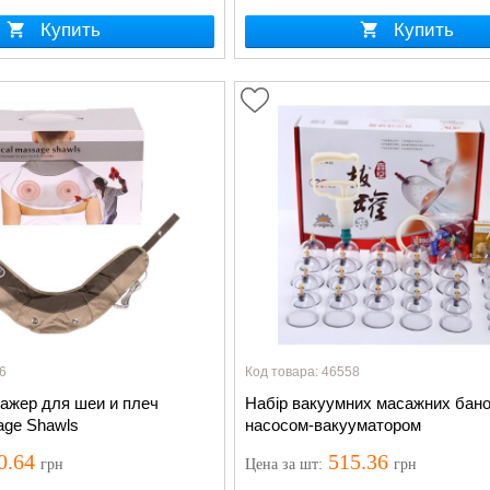
Купить
Купить
6
Код товара: 46558
ажер для шеи и плеч
Набір вакуумних масажних бано
age Shawls
насосом-вакууматором
0.64
515.36
грн
Цена
за шт
:
грн