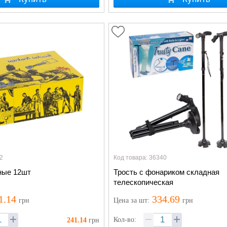
2
Код товара: 36340
ные 12шт
Трость с фонариком складная
телескопическая
1.14
334.69
грн
Цена
за шт
:
грн
Кол-во:
241.14
грн