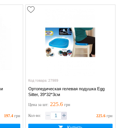
Код товара: 27989
ли
Ортопедическая гелевая подушка Egg
Sitter, 39*32*3см
225.6
Цена
за шт
:
грн
Кол-во:
197.4
грн
225.6
грн
Купить