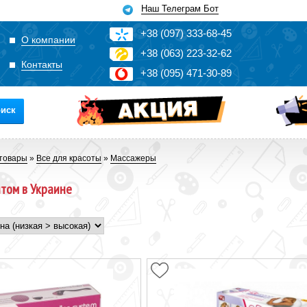
Наш Телеграм Бот
+3
8
(0
9
7)
3
33
-6
8-4
5
О компании
+3
8
(0
63)
2
2
3-3
2-6
2
Контакты
+3
8
(0
95)
4
7
1-3
0-8
9
иск
товары
»
Все для красоты
»
Массажеры
том в Украине