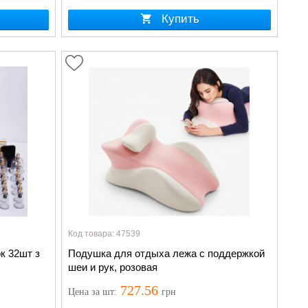
Купить
Код товара: 47539
к 32шт з
Подушка для отдыха лежа с поддержкой
шеи и рук, розовая
727.56
Цена
за шт
:
грн