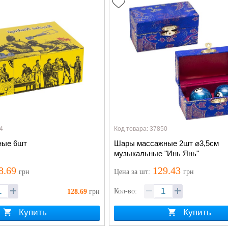
4
Код товара: 37850
ные 6шт
Шары массажные 2шт ⌀3,5см
музыкальные "Инь Янь"
8.69
129.43
грн
Цена
за шт
:
грн
Кол-во:
128.69
грн
Купить
Купить