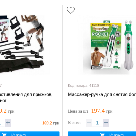
7
Код товара: 41118
ротивления для прыжков,
Массажер-ручка для снятия бо
ног
9.2
197.4
грн
Цена
за шт
:
грн
Кол-во:
169.2
грн
Купить
Купить