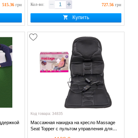
Кол-во:
515.36
грн
727.56
грн
Купить
Код товара: 34835
ддержкой
Массажная накидка на кресло Massage
Seat Topper с пультом управления для
дома и автомобиля