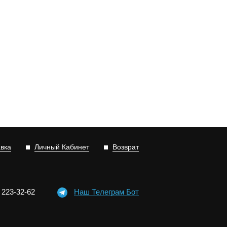
авка
Личный Кабинет
Возврат
)
2
2
3-3
2-6
2
Наш Телеграм Бот