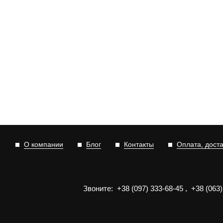
О компании
Блог
Контакты
Оплата, дост
Звоните:
+3
8
(0
9
7)
3
33
-6
8-4
5
,
+3
8
(0
63