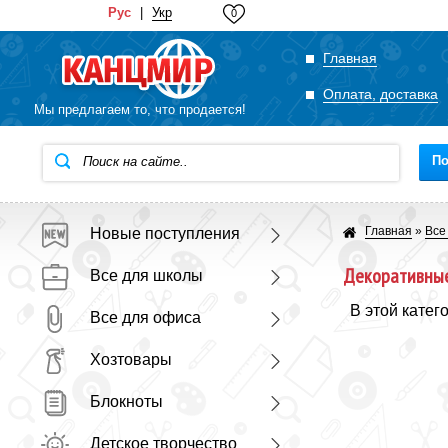
Рус
|
Укр
0
Главная
Оплата, доставка
Мы предлагаем то, что продается!
По
Главная
»
Все
Новые поступления
Декоративные
Все для школы
В этой катег
Все для офиса
Хозтовары
Блокноты
Детское творчество