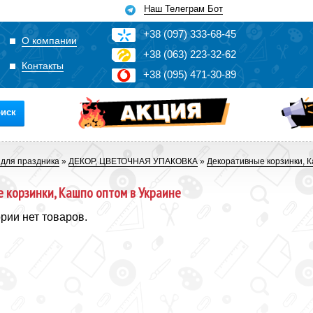
Наш Телеграм Бот
+3
8
(0
9
7)
3
33
-6
8-4
5
О компании
+3
8
(0
63)
2
2
3-3
2-6
2
Контакты
+3
8
(0
95)
4
7
1-3
0-8
9
иск
 для праздника
»
ДЕКОР, ЦВЕТОЧНАЯ УПАКОВКА
»
Декоративные корзинки, 
 корзинки, Кашпо оптом в Украине
ории нет товаров.