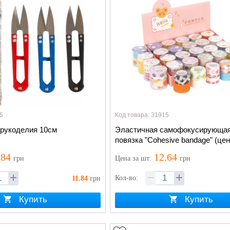
5
Код товара: 31915
рукоделия 10см
Эластичная самофокусирующа
повязка "Сohesive bandage" (це
за 1 тубу (2 бобины ).
.84
12.64
грн
Цена
за шт
:
грн
Кол-во:
11.84
грн
Купить
Купить