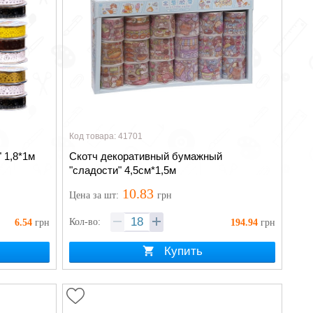
Код товара: 41701
 1,8*1м
Скотч декоративный бумажный
"сладости" 4,5см*1,5м
10.83
Цена
за шт
:
грн
Кол-во:
6.54
грн
194.94
грн
Купить