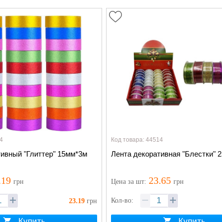
4
Код товара: 44514
тивный "Глиттер" 15мм*3м
Лента декоративная "Блестки" 
.19
23.65
грн
Цена
за шт
:
грн
Кол-во:
23.19
грн
Купить
Купить