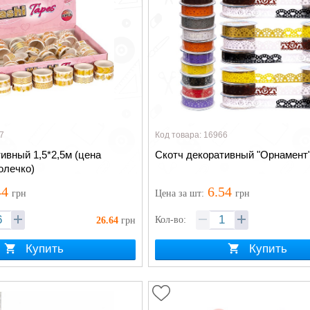
7
Код товара: 16966
ивный 1,5*2,5м (цена
Скотч декоративный "Орнамент"
колечко)
44
6.54
грн
Цена
за шт
:
грн
Кол-во:
26.64
грн
Купить
Купить