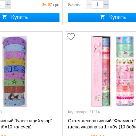
Кол-во:
26.07
грн
Купить
Купить
3
Код товара: 31914
тивный "Блестящий узор"
Скотч декоративный "Фламинго"
олб=10 колечек)
(цена указана за 1 тубу (10 боби