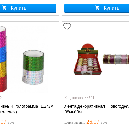
Купить
Купить
0
Код товара: 44511
ивный "голограмма" 1,2*3м
Лента декоративная "Новогодня
колечек)
38мм*3м
.07
26.07
грн
Цена
за шт
:
грн