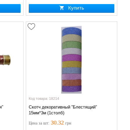
Купить
Код товара: 18214
я"
Скотч декоративный "Блестящий"
15мм*3м (1столб)
30.32
Цена
за шт
:
грн