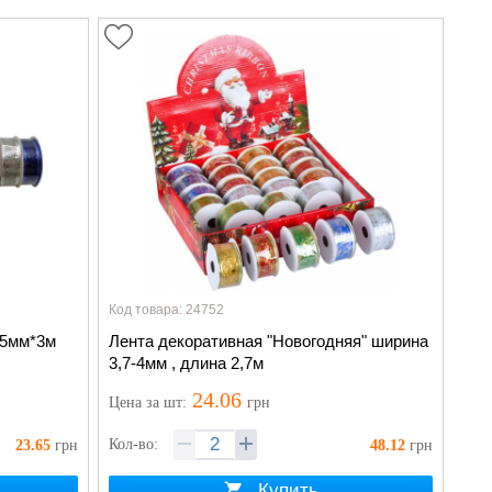
Код товара: 24752
25мм*3м
Лента декоративная "Новогодняя" ширина
3,7-4мм , длина 2,7м
24.06
Цена
за шт
:
грн
Кол-во:
23.65
грн
48.12
грн
Купить