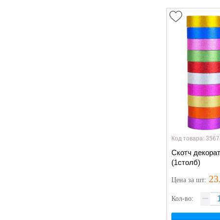
Код товара: 3567
Скотч декора
(1столб)
23
Цена
за шт
:
Кол-во: