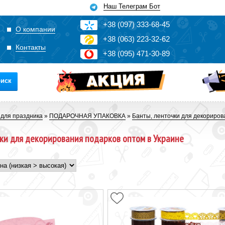
Наш Телеграм Бот
+3
8
(0
9
7)
3
33
-6
8-4
5
О компании
+3
8
(0
63)
2
2
3-3
2-6
2
Контакты
+3
8
(0
95)
4
7
1-3
0-8
9
иск
 для праздника
»
ПОДАРОЧНАЯ УПАКОВКА
»
Банты, ленточки для декориров
чки для декорирования подарков оптом в Украине