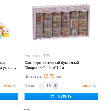
Код товара: 41700
яся
Скотч декоративный бумажный
на указана
"Зверюшки" 4,5см*1,5м
13.79
Цена
за шт
:
грн
Кол-во:
12.64
грн
248.22
грн
Купить