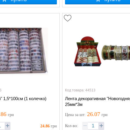
6
Код товара: 44513
" 1,5*100см (1 колечко)
Лента декоративная "Новогодня
25мм*3м
.86
26.07
грн
Цена
за шт
:
грн
Кол-во:
24.86
грн