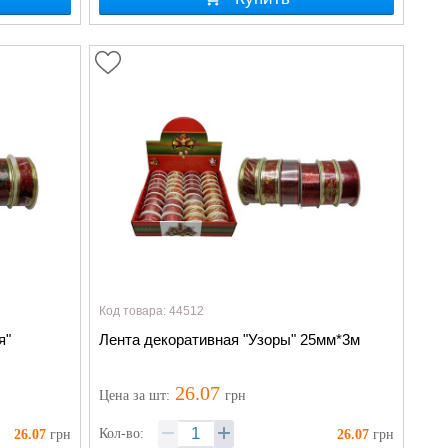
Код товара: 44512
я"
Лента декоративная "Узоры" 25мм*3м
26.07
Цена
за шт
:
грн
Кол-во:
26.07
грн
26.07
грн