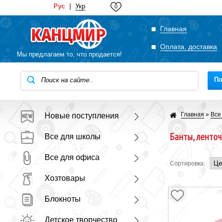
Рус
|
Укр
0
Главная
Оплата, доставка
Мы предлагаем то, что продается!
По
Главная
»
Все
Новые поступления
Банты, ленто
Все для школы
Все для офиса
Сортировка:
Хозтовары
Блокноты
Детское творчество