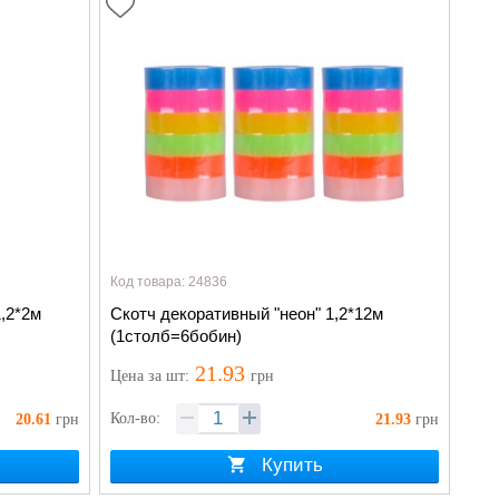
Код товара: 24836
,2*2м
Скотч декоративный "неон" 1,2*12м
(1столб=6бобин)
21.93
Цена
за шт
:
грн
Кол-во:
20.61
грн
21.93
грн
Купить