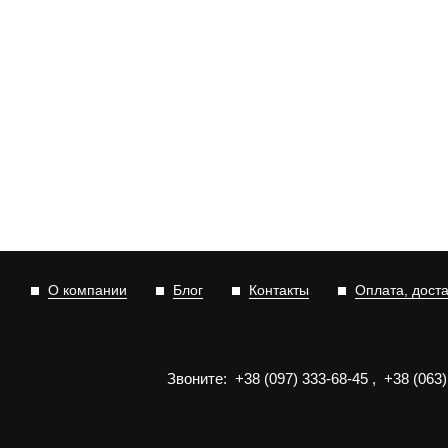
О компании
Блог
Контакты
Оплата, дост
Звоните:
+3
8
(0
9
7)
3
33
-6
8-4
5
,
+3
8
(0
63