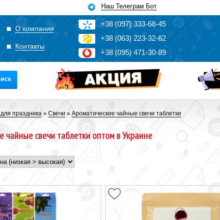
Наш Телеграм Бот
+3
8
(0
9
7)
3
33
-6
8-4
5
О компании
+3
8
(0
63)
2
2
3-3
2-6
2
Контакты
+3
8
(0
95)
4
7
1-3
0-8
9
иск
 для праздника
»
Свечи
»
Ароматические чайные свечи таблетки
е чайные свечи таблетки оптом в Украине