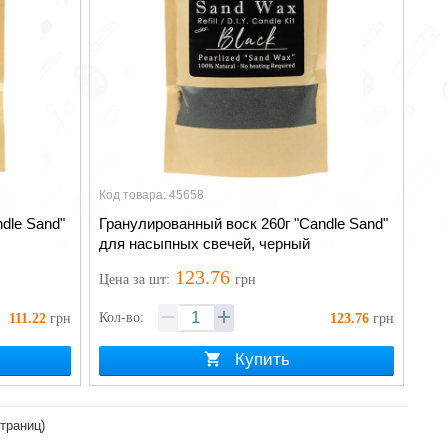
Код товара: 45658
dle Sand"
Гранулированный воск 260г "Candle Sand"
для насыпных свечей, черный
123.76
Цена
за шт
:
грн
Кол-во:
111.22
грн
123.76
грн
Купить
страниц)