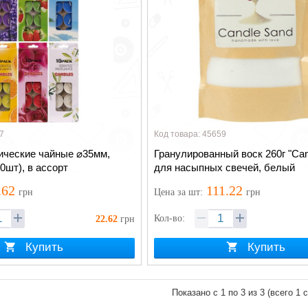
7
Код товара: 45659
ические чайные ⌀35мм,
Гранулированный воск 260г "Can
0шт), в ассорт
для насыпных свечей, белый
.62
111.22
грн
Цена
за шт
:
грн
Кол-во:
22.62
грн
Купить
Купить
Показано с 1 по 3 из 3 (всего 1 