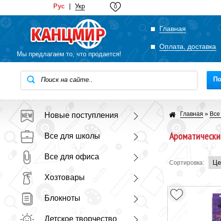
Рус
|
Укр
0
Главная
Оплата, доставка
Мы предлагаем то, что продается!
По
Главная
»
Все
Новые поступления
Ароматически
Все для школы
Все для офиса
Сортировка:
Хозтовары
Блокноты
Детское творчество