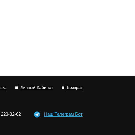
авка
Личный Кабинет
Возврат
)
2
2
3-3
2-6
2
Наш Телеграм Бот