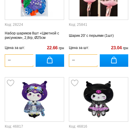
Код: 28224
Код: 25841
Набор шариков 8шт «Цветной с
Шарик 20' с перьями (1шт)
рисунком», 2,8гр, Ø25см
22.66
23.04
Цена за шт:
Цена за шт:
грн
грн
Код: 46817
Код: 46816