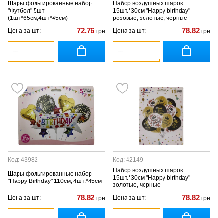
Шары фольгированные набор
Набор воздушных шаров
"Футбол" 5шт
15шт.*30см "Happy birthday"
(1шт*65см,4шт*45см)
розовые, золотые, черные
72.76
78.82
Цена за шт:
Цена за шт:
грн
грн
Код: 43982
Код: 42149
Набор воздушных шаров
Шары фольгированные набор
15шт.*30см "Happy birthday"
"Happy Birthday" 110см, 4шт.*45см
золотые, черные
78.82
78.82
Цена за шт:
Цена за шт:
грн
грн