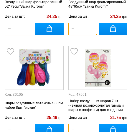
Воздушный шар фольгированный
Воздушный шар фольгированный
52*73см "Зайка Kuromi"
48*65см "Зайка Kuromi"
24.25
24.25
Цена за шт:
Цена за шт:
грн
грн
Код: 36105
Код: 47561
Набор воздушных шаров 7шт
Шары воздушные латексные 30см
(нежная розово-золотая гамма и
набор 8шт. "яркие"
шары с конфетти) для создания
фотозоны
25.46
31.75
Цена за шт:
Цена за шт:
грн
грн