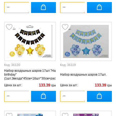
Код: 36120
Код: 36119
Набор воздушных шаров 17шт."Happy
birthday"
Набор воздушных шаров 17шт.
(1шт.Звезда*45см+16шт*30см+растяжка
с флажками 5метров)
133.39
133.39
Цена за шт:
Цена за шт:
грн
грн