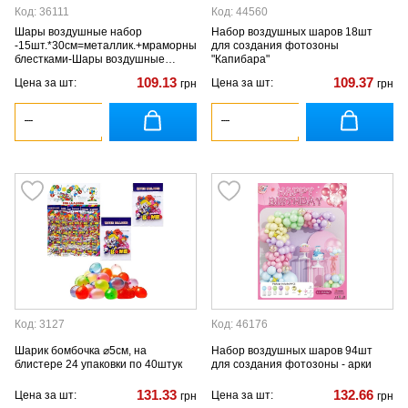
Код: 36111
Код: 44560
Шары воздушные набор
Набор воздушных шаров 18шт
-15шт.*30см=металлик.+мраморный+ с
для создания фотозоны
блестками-Шары воздушные
"Капибара"
набор-15шт.*30см=.металлик.+мраморный+с
109.13
109.37
Цена за шт:
Цена за шт:
грн
грн
блестками-розовый/фиолетовый
Код: 3127
Код: 46176
Шарик бомбочка ⌀5см, на
Набор воздушных шаров 94шт
блистере 24 упаковки по 40штук
для создания фотозоны - арки
131.33
132.66
Цена за шт:
Цена за шт:
грн
грн