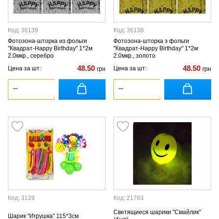
Код: 36139
Код: 36138
Фотозона-шторка из фольги
Фотозона-шторка з фольги
"Квадрат-Happy Birthday" 1*2м
"Квадрат-Happy Birthday" 1*2м
2.0мкр., серебро
2.0мкр., золото
48.50
48.50
Цена за шт:
Цена за шт:
грн
грн
Код: 3129
Код: 21763
Светящиеся шарики "Смайлик"
Шарик "Игрушка" 115*3см