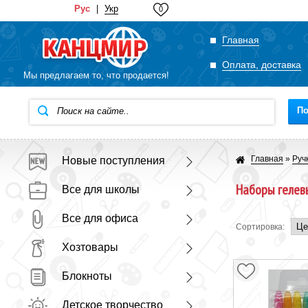
Рус
|
Укр
0
Главная
Оплата, доставка
Мы предлагаем то, что продается!
По
Главная
»
Руч
Новые поступления
Наборы гелев
Все для школы
Все для офиса
Сортировка:
Хозтовары
Блокноты
Детское творчество