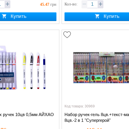
Кол-во:
45.47
грн
Купить
Купить
Код товара: 30969
х ручек 10цв 0,5мм АЙХАО
Набор ручек-гель 8цв.+текст-м
8цв.-2 в 1 "Супергерой"