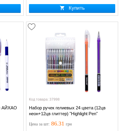
Купить
Код товара: 37998
мм АЙХАО
Набор ручек гелиевых 24 цвета (12цв
неон+12цв глиттер) "Highlight Pen"
86.31
Цена
за шт
:
грн