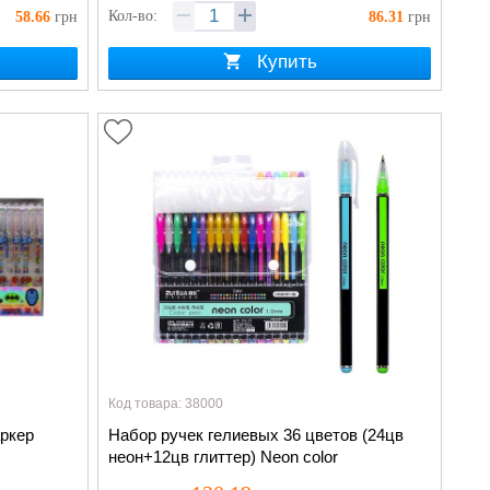
Кол-во:
58.66
грн
86.31
грн
Купить
Код товара: 38000
аркер
Набор ручек гелиевых 36 цветов (24цв
неон+12цв глиттер) Neon color