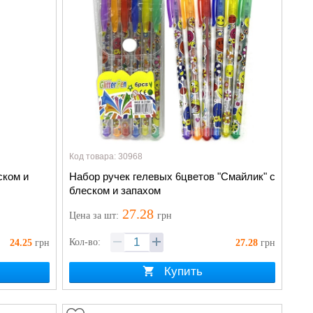
Код товара: 30968
ском и
Набор ручек гелевых 6цветов "Смайлик" с
блеском и запахом
27.28
Цена
за шт
:
грн
Кол-во:
24.25
грн
27.28
грн
Купить