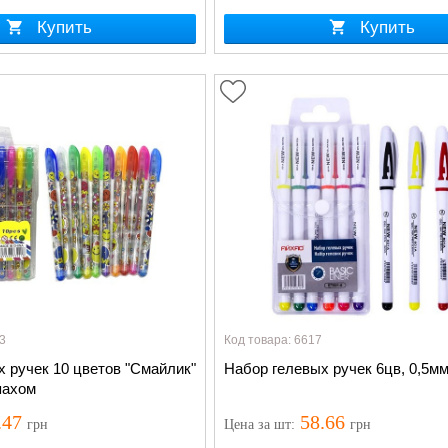
Купить
Купить
3
Код товара: 6617
 ручек 10 цветов "Смайлик"
Набор гелевых ручек 6цв, 0,5
пахом
.47
58.66
грн
Цена
за шт
:
грн