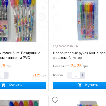
9
Код товара: 46966
х ручек 6шт "Воздушные
Набор гелевых ручек 6шт. с бле
ком и запахом PVC
запахом, блистер
.25
24.25
грн
Цена
за шт
:
грн
Кол-во:
24.25
грн
Купить
Купить