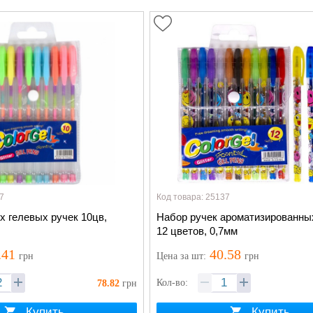
7
Код товара: 25137
х гелевых ручек 10цв,
Набор ручек ароматизированны
12 цветов, 0,7мм
.41
40.58
грн
Цена
за шт
:
грн
Кол-во:
78.82
грн
Купить
Купить