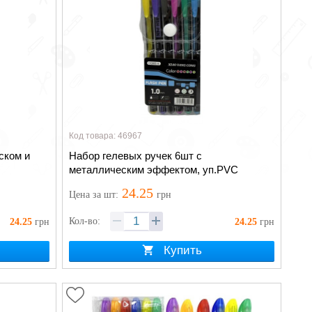
Код товара: 46967
ском и
Набор гелевых ручек 6шт с
металлическим эффектом, уп.PVC
24.25
Цена
за шт
:
грн
Кол-во:
24.25
грн
24.25
грн
Купить