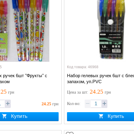
5
Код товара: 46968
 ручек 6шт "Фрукты" с
Набор гелевых ручек 6шт с бле
пахом
запахом, уп.PVC
.25
24.25
грн
Цена
за шт
:
грн
Кол-во:
24.25
грн
Купить
Купить