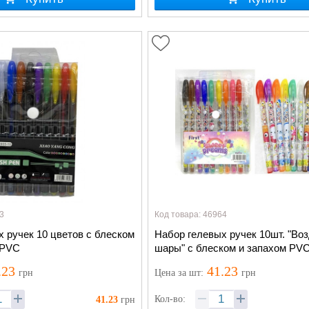
3
Код товара: 46964
 ручек 10 цветов с блеском
Набор гелевых ручек 10шт. "В
.PVC
шары" с блеском и запахом PV
.23
41.23
грн
Цена
за шт
:
грн
Кол-во:
41.23
грн