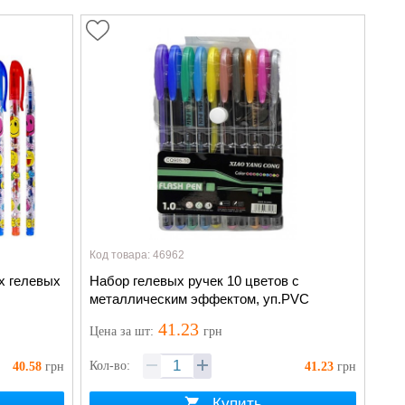
Код товара: 46962
х гелевых
Набор гелевых ручек 10 цветов с
металлическим эффектом, уп.PVC
41.23
Цена
за шт
:
грн
Кол-во:
40.58
грн
41.23
грн
Купить