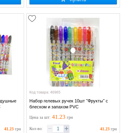
Код товара: 46965
оздушные
Набор гелевых ручек 10шт "Фрукты" с
C
блеском и запахом PVC
41.23
Цена
за шт
:
грн
Кол-во:
41.23
грн
41.23
грн