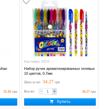
Код товара: 20515
ihao
Набор ручек ароматизированных гелевых
10 цветов, 0,7мм
34.27
Цена
за шт
:
грн
Кол-во:
31.92
грн
34.27
грн
Купить