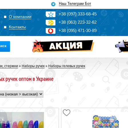
Наш Телеграм Бот
+3
8
(0
9
7)
3
33
-6
8-4
5
О компании
+3
8
(0
63)
2
2
3-3
2-6
2
Контакты
+3
8
(0
95)
4
7
1-3
0-8
9
иск
ки, стержни
»
Наборы ручек
»
Наборы гелевых ручек
ых ручек оптом в Украине