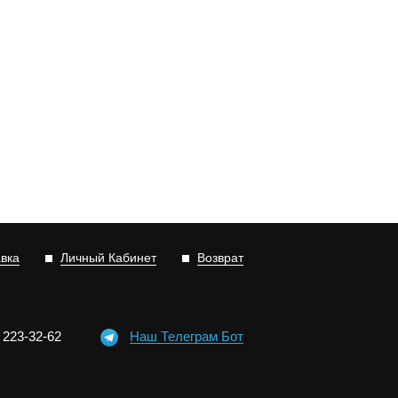
авка
Личный Кабинет
Возврат
)
2
2
3-3
2-6
2
Наш Телеграм Бот