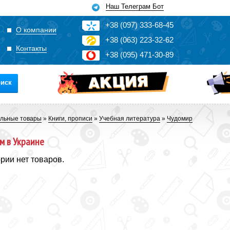
Наш Телеграм Бот
+3
8
(0
9
7)
3
33
-6
8-4
5
О компании
+3
8
(0
63)
2
2
3-3
2-6
2
Контакты
+3
8
(0
95)
4
7
1-3
0-8
9
иск
льные товары
»
Книги, прописи
»
Учебная литература
»
Чудомир
м в Украине
ории нет товаров.