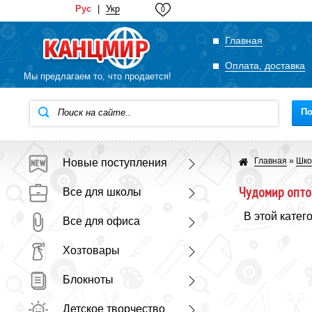
Рус
|
Укр
0
Главная
Оплата, доставка
Мы предлагаем то, что продается!
По
Главная
»
Шко
Новые поступления
Чудомир опто
Все для школы
В этой катег
Все для офиса
Хозтовары
Блокноты
Детское творчество