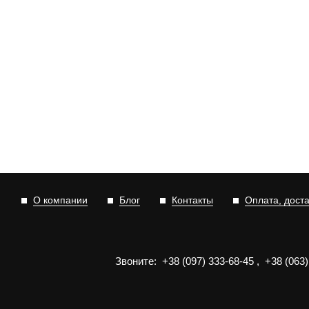
О компании
Блог
Контакты
Оплата, дост
Звоните:
+3
8
(0
9
7)
3
33
-6
8-4
5
,
+3
8
(0
63