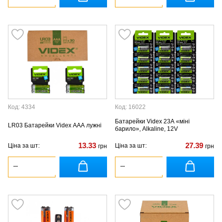
Код: 4334
Код: 16022
Батарейки Videx 23A «міні
LR03 Батарейки Videx AAA лужні
барило», Alkaline, 12V
13.33
27.39
Ціна за шт:
Ціна за шт:
грн
грн