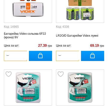
Код: 14965
Код: 4336
Батарейка Videx сольова 6F22
LR2O/D Батарейки Videx лужні
(крона) 9V
27.39
69.19
Ціна за шт:
Ціна за шт:
грн
грн