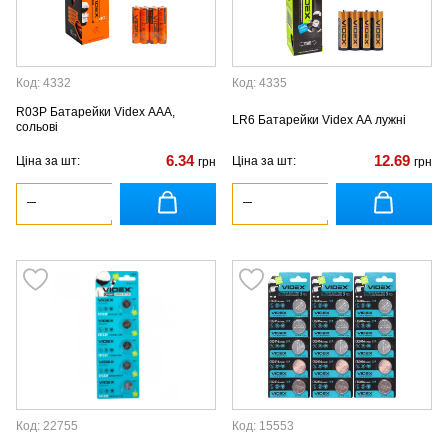
Код: 4332
Код: 4335
R03P Батарейки Videx AAA,
LR6 Батарейки Videx AA лужні
сольові
6.34
12.69
Ціна за шт:
Ціна за шт:
грн
грн
Код: 22755
Код: 15553