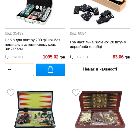
Код: 35439
Код: 6084
Набір для покеру 200 фішок без
Гра настільна "Доміно" 28 штук у
номіналу в алюмінієвому кейсі
дерев'яній коробці
30*21*7см
1095.02
83.06
Ціна за шт:
Ціна за шт:
грн
грн
Немає в наявності