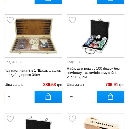
Код: 46830
Код: 35438
Набір для покеру 100 фішок без
Гра настільна-3 в 1 "Шахи, шашки,
номіналу в алюмінієвому кейсі
нарди" з дерева 34см
21*21*6,5см
339.53
709.91
Ціна за шт:
Ціна за шт:
грн
грн