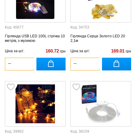
Код: 40677
Код: 34753
Гірлянда USB LED 100L стрічка 10
Гірлянда Серце Золото LED 20
метрів, з музикою
2,1м
160.72
169.01
Ціна за шт:
Ціна за шт:
грн
грн
Код: 39962
Код: 38159