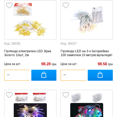
Код: 38036
Код: 38037
Гірлянда електрична LED Зірка
Гірлянда LED на 3-х батарейках
Золото 10шт, 2м
100 лампочок 10 метрів мультицвіт
98.28
98.56
Ціна за шт:
Ціна за шт:
грн
грн