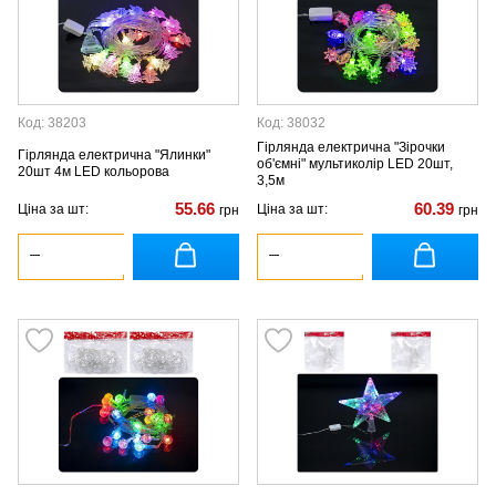
Код: 38203
Код: 38032
Гірлянда електрична "Зірочки
Гірлянда електрична "Ялинки"
об'ємні" мультиколір LED 20шт,
20шт 4м LED кольорова
3,5м
55.66
60.39
Ціна за шт:
Ціна за шт:
грн
грн