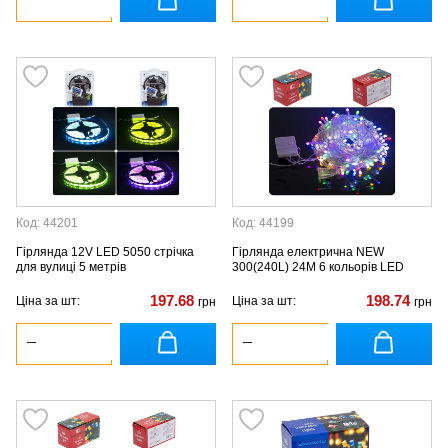
Код: 44201
Код: 44199
Гірлянда 12V LED 5050 стрічка
Гірлянда електрична NEW
для вулиці 5 метрів
300(240L) 24M 6 кольорів LED
197.68
198.74
Ціна за шт:
Ціна за шт:
грн
грн