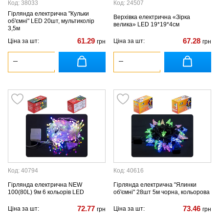
Код: 38033
Код: 24507
Гірлянда електрична "Кульки
Верхівка електрична «Зірка
об'ємні" LED 20шт, мультиколір
велика» LED 19*19*4см
3,5м
61.29
67.28
Ціна за шт:
Ціна за шт:
грн
грн
Код: 40794
Код: 40616
Гірлянда електрична NEW
Гірлянда електрична "Ялинки
100(80L) 9м 6 кольорів LED
об'ємні" 28шт 5м чорна, кольорова
72.77
73.46
Ціна за шт:
Ціна за шт:
грн
грн