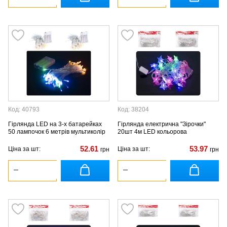
Код: 40793
Код: 38204
Гірлянда LED на 3-х батарейках
Гірлянда електрична "Зірочки"
50 лампочок 6 метрів мультиколір
20шт 4м LED кольорова
52.61
53.97
Ціна за шт:
Ціна за шт:
грн
грн