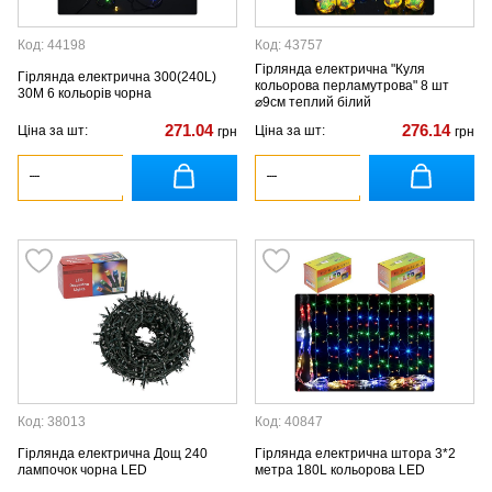
Код: 44198
Код: 43757
Гірлянда електрична "Куля
Гірлянда електрична 300(240L)
кольорова перламутрова" 8 шт
30M 6 кольорів чорна
⌀9см теплий білий
271.04
276.14
Ціна за шт:
Ціна за шт:
грн
грн
Код: 38013
Код: 40847
Гірлянда електрична Дощ 240
Гірлянда електрична штора 3*2
лампочок чорна LED
метра 180L кольорова LED