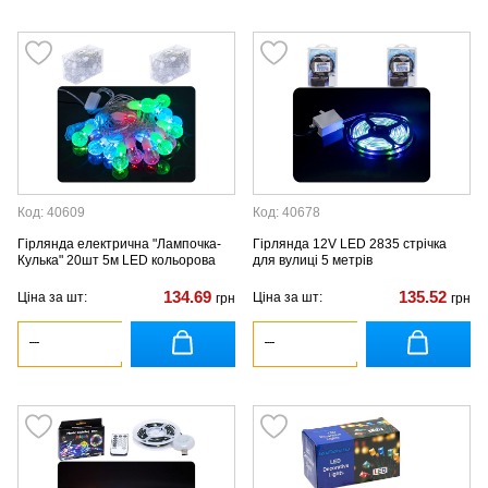
Код: 40609
Код: 40678
Гірлянда електрична "Лампочка-
Гірлянда 12V LED 2835 стрічка
Кулька" 20шт 5м LED кольорова
для вулиці 5 метрів
134.69
135.52
Ціна за шт:
Ціна за шт:
грн
грн