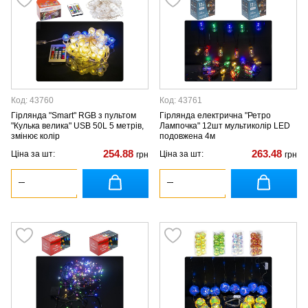
Код: 43760
Код: 43761
Гірлянда "Smart" RGB з пультом
Гірлянда електрична "Ретро
"Кулька велика" USB 50L 5 метрів,
Лампочка" 12шт мультиколір LED
змінює колір
подовжена 4м
254.88
263.48
Ціна за шт:
Ціна за шт:
грн
грн