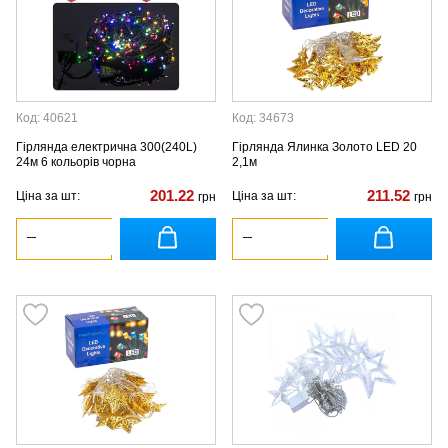
Код: 40621
Код: 34673
Гірлянда електрична 300(240L)
Гірлянда Ялинка Золото LED 20
24м 6 кольорів чорна
2,1м
201.22
211.52
Ціна за шт:
Ціна за шт:
грн
грн