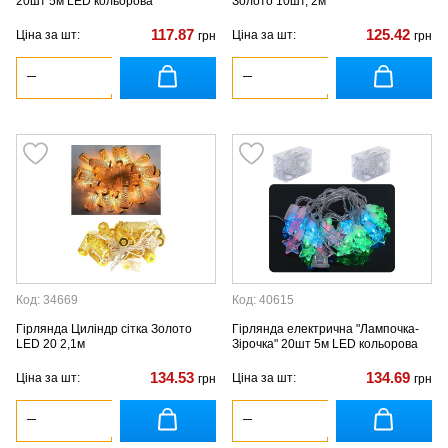
20шт 5м LED кольорова
Золото 10шт, 2м
117.87
125.42
Ціна за шт:
Ціна за шт:
грн
грн
Код: 34669
Код: 40615
Гірлянда Циліндр сітка Золото
Гірлянда електрична "Лампочка-
LED 20 2,1м
Зірочка" 20шт 5м LED кольорова
134.53
134.69
Ціна за шт:
Ціна за шт:
грн
грн