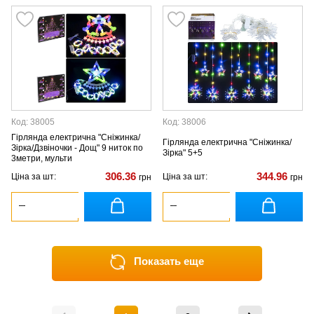
Код: 38005
Код: 38006
Гірлянда електрична "Сніжинка/
Гірлянда електрична "Сніжинка/
Зірка/Дзвіночки - Дощ" 9 ниток по
Зірка" 5+5
3метри, мульти
306.36
344.96
Ціна за шт:
Ціна за шт:
грн
грн
Показать еще