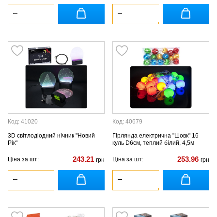
Код: 41020
Код: 40679
3D світлодіодний нічник "Новий
Гірлянда електрична "Шовк" 16
Рік"
куль D6см, теплий білий, 4,5м
243.21
253.96
Ціна за шт:
Ціна за шт:
грн
грн