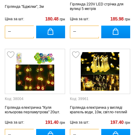
Гірлянда 220V LED стрічка для
Гірлянда "Бджілки", 3м
вулиці 5 метрів
180.48
185.98
Ціна за шт:
Ціна за шт:
грн
грн
Код: 38004
Код: 39961
Гірлянда електрична "Куля
Гірлянда електрична у вигляді
кольорова перламутрова" 20шт.
крапель води, 10м, світло-теплий
191.40
197.40
Ціна за шт:
Ціна за шт:
грн
грн