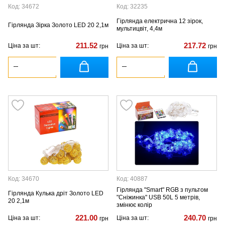
Код: 34672
Код: 32235
Гірлянда електрична 12 зірок,
Гірлянда Зірка Золото LED 20 2,1м
мультицвіт, 4,4м
211.52
217.72
Ціна за шт:
Ціна за шт:
грн
грн
Код: 34670
Код: 40887
Гірлянда "Smart" RGB з пультом
Гірлянда Кулька дріт Золото LED
"Сніжинка" USB 50L 5 метрів,
20 2,1м
змінює колір
221.00
240.70
Ціна за шт:
Ціна за шт:
грн
грн