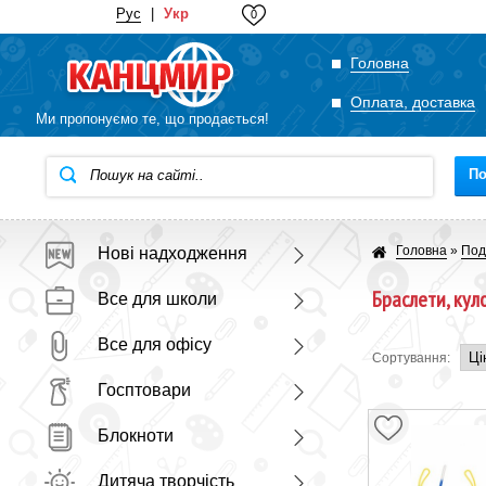
Рус
|
Укр
0
Головна
Оплата, доставка
Ми пропонуємо те, що продається!
П
Головна
»
Под
Нові надходження
Браслети, кул
Все для школи
Все для офісу
Сортування:
Госптовари
Блокноти
Дитяча творчість