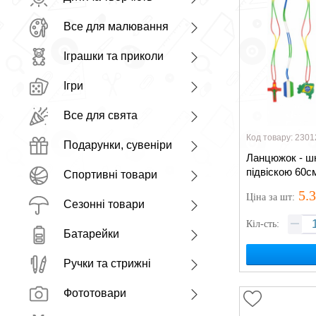
Все для малювання
Іграшки та приколи
Ігри
Все для свята
Код товару: 2301
Подарунки, сувеніри
Ланцюжок - шн
підвіскою 60с
Спортивні товари
5.
Ціна
за шт
:
Сезонні товари
Кіл-сть:
Батарейки
Ручки та стрижні
Фототовари