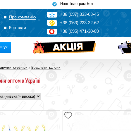
Наш Телеграм Бот
+3
8
(0
9
7)
3
33
-6
8-4
5
Про компанію
+3
8
(0
63)
2
2
3-3
2-6
2
Контакти
+3
8
(0
95)
4
7
1-3
0-8
9
ошук
арунки, сувеніри
»
Браслети, кулони
они оптом в Україні