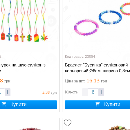
2
Код товару: 23084
урок на шию силікон з
Браслет "Бусинка" силіконовий
м
кольоровий Ø6см, ширина 0,8см
38
16.13
грн
Ціна
за шт
:
грн
Кіл-сть:
5.38
грн
Купити
Купити