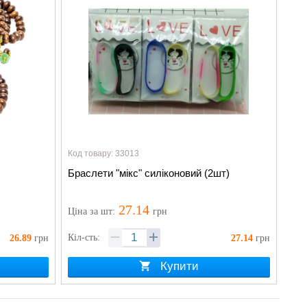
Код товару: 33013
Браслети "мікс" силіконовий (2шт)
27.14
Ціна
за шт
:
грн
Кіл-сть:
26.89
грн
27.14
грн
Купити