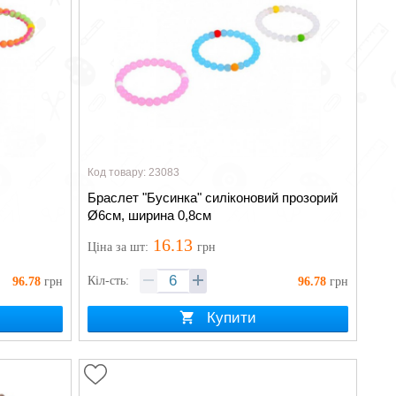
Код товару: 23083
Браслет "Бусинка" силіконовий прозорий
Ø6см, ширина 0,8см
16.13
Ціна
за шт
:
грн
Кіл-сть:
96.78
грн
96.78
грн
Купити