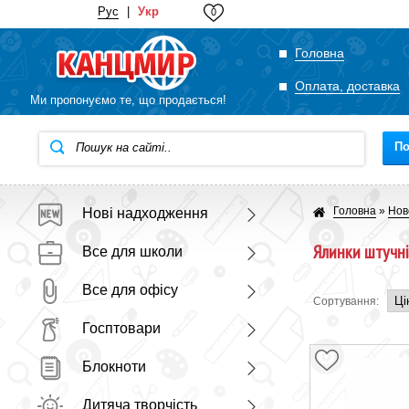
Рус
|
Укр
0
Головна
Оплата, доставка
Ми пропонуємо те, що продається!
П
Головна
»
Нов
Нові надходження
Ялинки штучні
Все для школи
Все для офісу
Сортування:
Госптовари
Блокноти
Дитяча творчість