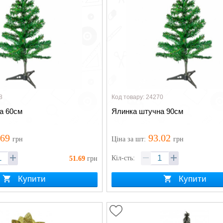
8
Код товару: 24270
а 60см
Ялинка штучна 90см
.69
93.02
грн
Ціна
за шт
:
грн
Кіл-сть:
51.69
грн
Купити
Купити