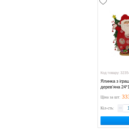
Код товару: 3235
Ялинка з ігра
дерев'яна 24*
33
Ціна
за шт
:
Кіл-сть: