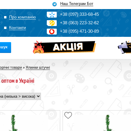
Наш Телеграм Бот
+3
8
(0
9
7)
3
33
-6
8-4
5
Про компанію
+3
8
(0
63)
2
2
3-3
2-6
2
Контакти
+3
8
(0
95)
4
7
1-3
0-8
9
ошук
орічні товари
»
Ялинки штучні
 оптом в Україні