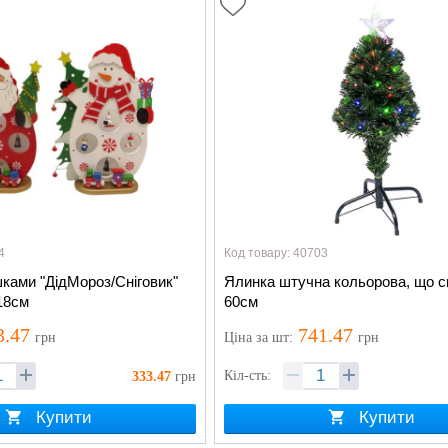
4
Код товару: 40703
шками "ДідМороз/Сніговик"
Ялинка штучна кольорова, що с
18см
60см
3.47
741.47
грн
Ціна
за шт
:
грн
Кіл-сть:
333.47
грн
Купити
Купити