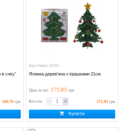
Код товару: 32351
в снігу"
Ялинка дерев'яна з іграшками 21см
175.83
Ціна
за шт
:
грн
Кіл-сть:
169.76
грн
175.83
грн
Купити