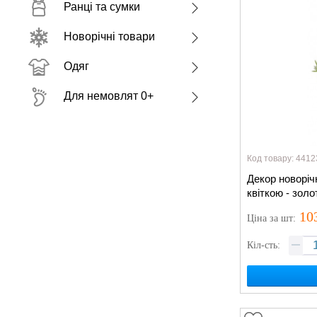
Ранці та сумки
Новорічні товари
Одяг
Для немовлят 0+
Код товару: 4412
Декор новоріч
квіткою - золо
10
Ціна
за шт
:
Кіл-сть: