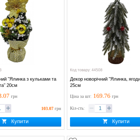
3
Код товару: 44508
ний "Ялинка з кульками та
Декор новорічний "Ялинка, ягоди 
та" 20см
25см
3.07
169.76
грн
Ціна
за шт
:
грн
Кіл-сть:
103.07
грн
Купити
Купити