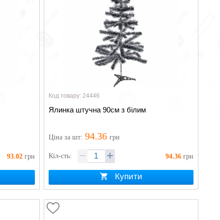
Код товару: 24446
Ялинка штучна 90см з білим
94.36
Ціна
за шт
:
грн
Кіл-сть:
93.02
грн
94.36
грн
Купити