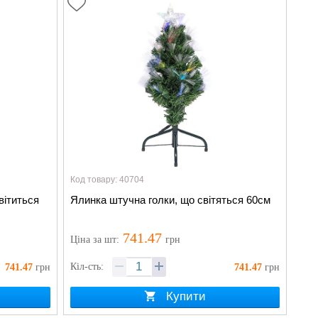
Код товару: 40704
вітиться
Ялинка штучна голки, що світяться 60см
741.47
Ціна
за шт
:
грн
Кіл-сть:
741.47
грн
741.47
грн
Купити